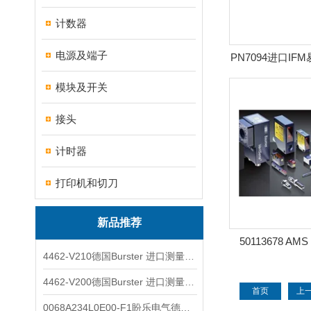
计数器
电源及端子
PN7094进口I
器 PN7
模块及开关
接头
计时器
打印机和切刀
新品推荐
50113678 AMS
4462-V210德国Burster 进口测量仪 4463-V0000
LEUZE光电传感
AMS 304
4462-V200德国Burster 进口测量仪 4462-V210
首页
上
0068A234L0E00-F1盼乐电气德国ASCO电磁阀 0068A234L0E00F1