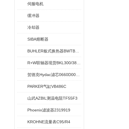
伺服电机
缓冲器
冷却器
SIBA熔断器
BUHLER板式换热器BWTB08X020-NEU
R+W联轴器现货BKL300/38/42
贺德克Hydac滤芯0660D005ON
PARKER气缸VB486C
山武AZBIL测温电阻TF55F3
Phoenix滤波器2319919
KROHNE流量表C95/R4