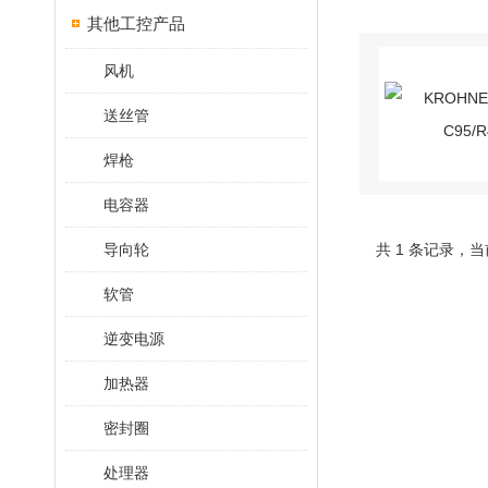
其他工控产品
风机
送丝管
焊枪
电容器
导向轮
共 1 条记录，当
软管
逆变电源
加热器
密封圈
处理器