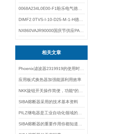
0068A234L0E00-F1盼乐电气德国ASCO电磁阀 0068A234L0E00F1
DIMF2.0TVS-I-10-D25-M-1-H德国进口BOPP密度计DIMF2.0TVS-I-10-D25-M
NX860VAJR90000国庆节供应PARKER电机NX860VAJR9000
相关文章
Phoenix滤波器2319919的使用时注意事项
应用板式换热器加强能源利用效率
NKK旋钮开关操作简便，功能*的电子控制元件
SIBA熔断器采用的技术基本资料
PILZ继电器是工业自动化领域的守护者
SIBA熔断器的重要作用你都知道多少呢