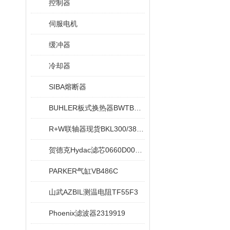
控制器
伺服电机
缓冲器
冷却器
SIBA熔断器
BUHLER板式换热器BWTB08X020-NEU
R+W联轴器现货BKL300/38/42
贺德克Hydac滤芯0660D005ON
PARKER气缸VB486C
山武AZBIL测温电阻TF55F3
Phoenix滤波器2319919