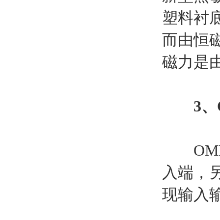
塑料衬
而由恒
磁力是
3、
OMRO
入端，
现输入