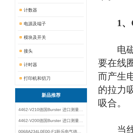
计数器
1、
电源及端子
模块及开关
电磁式
接头
要在线
计时器
而产生
打印机和切刀
的拉力
新品推荐
吸合。
4462-V210德国Burster 进口测量仪 4463-V0000
4462-V200德国Burster 进口测量仪 4462-V210
当线圈
0068A234L0E00-F1盼乐电气德国ASCO电磁阀 0068A234L0E00F1