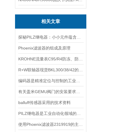
相关文章
探秘PILZ继电器：小小元件蕴含的大大能量与智慧
Phoenix滤波器的组成及原理
KROHNE流量表C95/R4防冻、防堵、防腐日常运维
R+W联轴器现货BKL300/38/42的主要类型详解
编码器是精准定位与控制的工业设备
有关盖米GEMU阀门的安装要求这里都总结好了
balluff传感器采用的技术资料
PILZ继电器是工业自动化领域的守护者
使用Phoenix滤波器2319919的主要注意事项