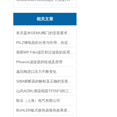
相关文章
有关盖米GEMU阀门的安装要求这里都总结好了
PILZ继电器的分类与作用，你还傻傻搞不懂吗？
翡翠MP Filtri滤芯和过滤器的应用及更换程序
Phoenix滤波器的组成及原理
减压阀进口压力不断变化
SIBA熔断器的解析及正确的安装方式
山武AZBIL测温电阻TF55F3的三种主要引线方式
盼乐（上海）电气有限公司
BUHLER板式换热器换热效果差的五大常见原因