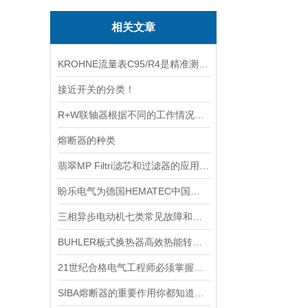
相关文章
KROHNE流量表C95/R4是精准测量与可靠性的结合
接近开关的分类！
R+W联轴器根据不同的工作情况，需具备以下性能
熔断器的种类
翡翠MP Filtri滤芯和过滤器的应用及更换程序
盼乐电气为德国HEMATEC中国区特约经销商
三相异步电动机七类常见故障和处理办法
BUHLER板式换热器高效热能转换的奥秘与广泛应用
21世纪合格电气工程师必须掌握哪10项技能
SIBA熔断器的重要作用你都知道多少呢