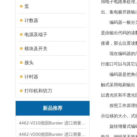
用电子电路来处理。
泵
出、集电极开路输出
计数器
编码器一般分为增
是由输出代码的读
电源及端子
接通，那么位置读
模块及开关
现在编码器的厂家
接头
行接口可以与其它
编码器是把角位移
计时器
触式采用电刷输出
打印机和切刀
以透光区和不透光区
按照工作原理编码
新品推荐
示位移的大小。式
4462-V210德国Burster 进口测量仪 4463-V0000
旋转增量式编码器
4462-V200德国Burster 进口测量仪 4462-V210
电后，编码器不能