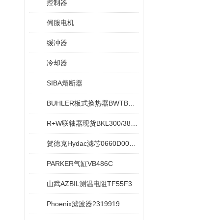
控制器
伺服电机
缓冲器
冷却器
SIBA熔断器
BUHLER板式换热器BWTB08X020-NEU
R+W联轴器现货BKL300/38/42
贺德克Hydac滤芯0660D005ON
PARKER气缸VB486C
山武AZBIL测温电阻TF55F3
Phoenix滤波器2319919