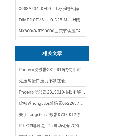
0068A234L0E00-F1盼乐电气德国ASCO电磁阀 0068A234L0E00F1
DIMF2.0TVS-I-10-D25-M-1-H德国进口BOPP密度计DIMF2.0TVS-I-10-D25-M
NX860VAJR90000国庆节供应PARKER电机NX860VAJR9000
相关文章
Phoenix滤波器2319919的使用时注意事项
减压阀进口压力不断变化
Phoenix滤波器2319919插损不够？怎么办？
你知道hengstler编码器0522687都有哪些常见的故障吗
关于hengstler计数器0732 012你一定要了解的几个基本概念
PILZ继电器是工业自动化领域的守护者