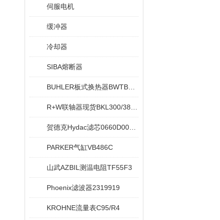
伺服电机
缓冲器
冷却器
SIBA熔断器
BUHLER板式换热器BWTB08X020-NEU
R+W联轴器现货BKL300/38/42
贺德克Hydac滤芯0660D005ON
PARKER气缸VB486C
山武AZBIL测温电阻TF55F3
Phoenix滤波器2319919
KROHNE流量表C95/R4