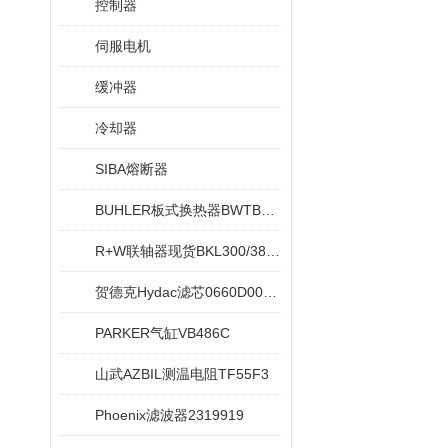
控制器
伺服电机
缓冲器
冷却器
SIBA熔断器
BUHLER板式换热器BWTB08X020-NEU
R+W联轴器现货BKL300/38/42
贺德克Hydac滤芯0660D005ON
PARKER气缸VB486C
山武AZBIL测温电阻TF55F3
Phoenix滤波器2319919