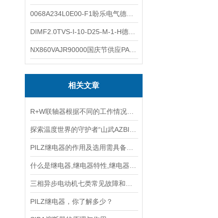
0068A234L0E00-F1盼乐电气德国ASCO电磁阀 0068A234L0E00F1
DIMF2.0TVS-I-10-D25-M-1-H德国进口BOPP密度计DIMF2.0TVS-I-10-D25-M
NX860VAJR90000国庆节供应PARKER电机NX860VAJR9000
相关文章
R+W联轴器根据不同的工作情况，需具备以下性能
探索温度世界的守护者“山武AZBIL测温电阻TF55F3”
PILZ继电器的作用及选用需具备条件
什么是继电器,继电器特性,继电器分类
三相异步电动机七类常见故障和处理办法
PILZ继电器，你了解多少？