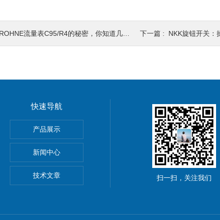
ROHNE流量表C95/R4的秘密，你知道几个？
下一篇 :
NKK旋钮开关：
快速导航
产品展示
新闻中心
技术文章
0891331 counter进口 德国 hengstler 计数器
扫一扫，关注我们