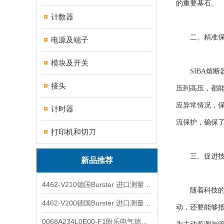
的重要基石。
计数器
二、精准保
电源及端子
模块及开关
SIBA熔断
接头
压到高压，都
应异常情况，
计时器
流保护，确保
打印机和切刀
三、促进技术
新品推荐
4462-V210德国Burster 进口测量仪 4463-V0000
随着科技的发
4462-V200德国Burster 进口测量仪 4462-V210
动，还要能够
0068A234L0E00-F1盼乐电气德国ASCO电磁阀 0068A234L0E00F1