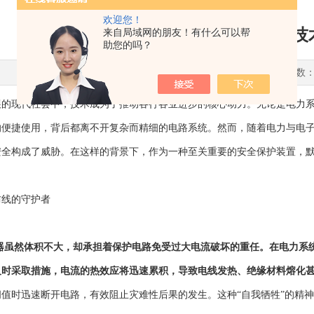
欢迎您！
SIBA熔断器的角色与影响：现代
来自局域网的朋友！有什么可以帮
助您的吗？
更新时间：2025-02-24 点击次数：
现代社会中，技术成为了推动各行各业进步的核心动力。无论是电力系
的便捷使用，背后都离不开复杂而精细的电路系统。然而，随着电力与电
安全构成了威胁。在这样的背景下，作为一种至关重要的安全保护装置，
线的守护者
器
虽然体积不大，却承担着保护电路免受过大电流破坏的重任。在电力系
及时采取措施，电流的热效应将迅速累积，导致电线发热、绝缘材料熔化
阈值时迅速断开电路，有效阻止灾难性后果的发生。这种“自我牺牲”的精