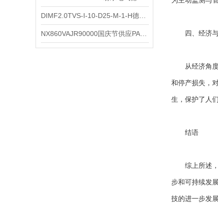
为主动监测与
DIMF2.0TVS-I-10-D25-M-1-H德国进口BOPP密度计DIMF2.0TVS-I-10-D25-M
NX860VAJR90000国庆节供应PARKER电机NX860VAJR9000
四、经济与
从经济角度来
和停产损失，
生，保护了人
结语
综上所述，S
步和可持续发
技的进一步发