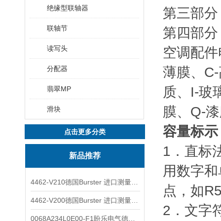
绝缘型联轴器
第三部分
联轴节
第四部分
读写头
空调配件
分配器
薄膜、C
质、I-
翡翠MP
膜、Q-漆
滑块
容量标示
点击更多分类
1．直标
新品推荐
用数字和
4462-V210德国Burster 进口测量仪 4463-V0000
点，如R5
4462-V200德国Burster 进口测量仪 4462-V210
2．文字
0068A234L0E00-F1盼乐电气德国ASCO电磁阀 0068A234L0E00F1