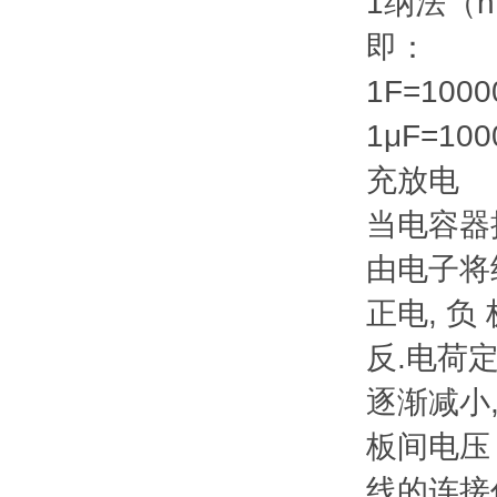
1纳法（nF
即：
1F=1000
1μF=100
充放电
当电容器
由电子将
正电, 
反.电荷
逐渐减小
板间电压 
线的连接作