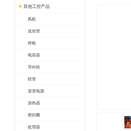
其他工控产品
风机
送丝管
焊枪
电容器
导向轮
软管
逆变电源
加热器
密封圈
处理器