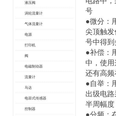
电路中，
液压阀
号
涡轮流量计
●微分：
气体流量计
尖顶触发
电源
号中得到
打印机
●补偿：
阀
中，使用
电磁制动器
还有高频
流量计
●自举：
马达
出级电路
电容式传感器
半周幅度
控制器
●分频：