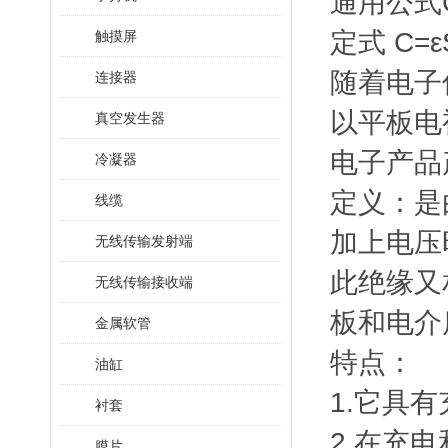
通用公式
定式 C=ε
触摸屏
随着电子
连接器
以平板电
真空发生器
电子产品
冷凝器
定义：是
线缆
加上电压
无线传输发射端
此绝缘又
无线传输接收端
板和电介
金属软管
特点：
油缸
1.它具
衬套
2.在充
膜片