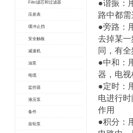
●谐振：
Filtri滤芯和过滤器
路中都需
压差表
●旁路：
缓冲止挡
去掉某一
安全触板
同，有全
减速机
●中和：
油泵
器，电视
电缆
●定时：
监控器
电进行时
液压泵
作用
备件
●积分：
齿轮泵