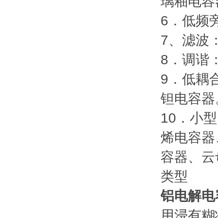
璃釉电容
6．低频
7、滤波
8．调谐
9．低耦
钽电容器
10．小
烯电容器
容器、云
类型
铝电解电
用浸有糊