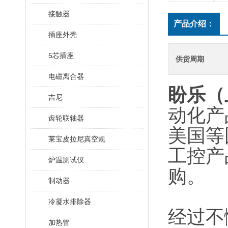
接触器
产品介绍：
插座外壳
5芯插座
供货周期
电磁离合器
盼乐（
吉尼
动化产
齿轮联轴器
美国等
莱宝皮拉尼真空规
工控产
炉温测试仪
购。
制动器
冷凝水排除器
经过不
加热管