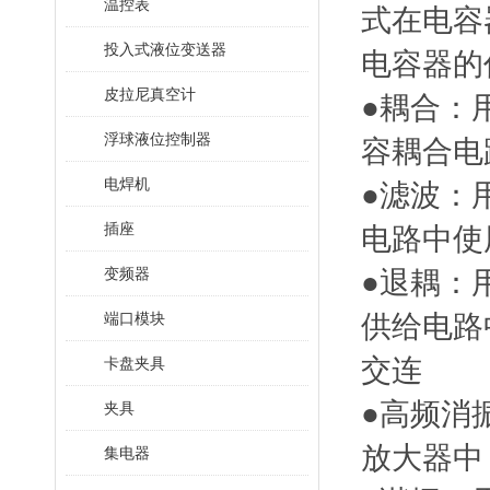
温控表
式在电容
投入式液位变送器
电容器的
皮拉尼真空计
●耦合：
浮球液位控制器
容耦合电
电焊机
●滤波：
插座
电路中使
变频器
●退耦：
端口模块
供给电路
交连
卡盘夹具
●高频消
夹具
放大器中
集电器