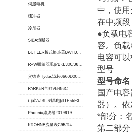
伺服电机
中，使用
缓冲器
在中频段
冷却器
●负载电
SIBA熔断器
容。负载电
BUHLER板式换热器BWTB08X020-NEU
电容可以
R+W联轴器现货BKL300/38/42
型号
贺德克Hydac滤芯0660D005ON
型号命名
PARKER气缸VB486C
国产电容
山武AZBIL测温电阻TF55F3
器）。依
Phoenix滤波器2319919
*部分：
KROHNE流量表C95/R4
第二部分