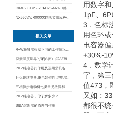
用数字和
DIMF2.0TVS-I-10-D25-M-1-H德国进口BOPP密度计DIMF2.0TVS-I-10-D25-M
1pF、6P
NX860VAJR90000国庆节供应PARKER电机NX860VAJR9000
3．色标
用色环或
相关文章
电容器偏差标
R+W联轴器根据不同的工作情况，需具备以下性能
+30%-10
探索温度世界的守护者“山武AZBIL测温电阻TF55F3”
4．数学
PILZ继电器的作用及选用需具备条件
字，第三位
什么是继电器,继电器特性,继电器分类
值473，
三相异步电动机七类常见故障和处理办法
又如：33
PILZ继电器，你了解多少？
都很不统
SIBA熔断器的原理与作用