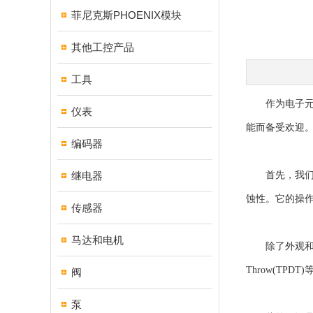
菲尼克斯PHOENIX模块
其他工控产品
工具
作为电子元件
仪表
能而备受欢迎
编码器
继电器
首先，我们来看
蚀性。它的操
传感器
马达和电机
除了外观和结构
Throw(T
阀
泵