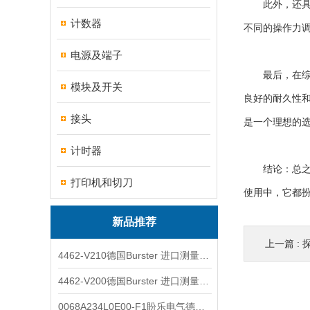
此外，还具有
计数器
不同的操作力
电源及端子
最后，在综合评
模块及开关
良好的耐久性
接头
是一个理想的
计时器
结论：总之，N
打印机和切刀
使用中，它都
新品推荐
上一篇 :
探
4462-V210德国Burster 进口测量仪 4463-V0000
4462-V200德国Burster 进口测量仪 4462-V210
0068A234L0E00-F1盼乐电气德国ASCO电磁阀 0068A234L0E00F1