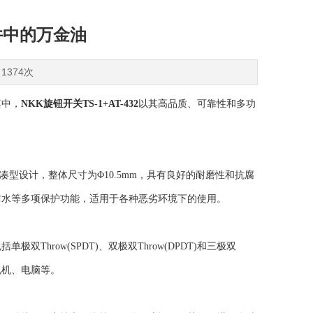
件中的万金油
1374次
其中，
NKK旋钮开关TS-1+AT-432
以其高品质、可靠性和多功
凑型设计，整体尺寸为Φ10.5mm，具有良好的耐磨性和抗腐
防水等多项保护功能，适用于各种恶劣环境下的使用。
row(SPDT)、双极双Throw(DPDT)和三极双
视机、电脑等。