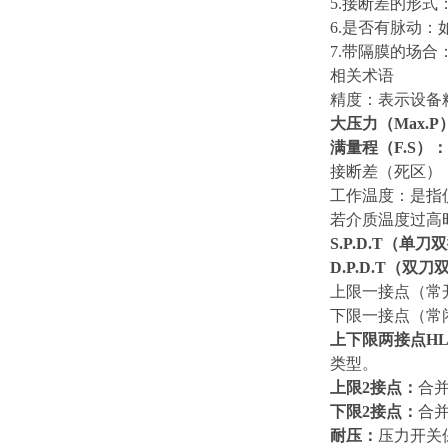
5.接断差的形
6.是否有脉动
7.带隔膜的场
相关术语
精度：表示设备精
大压力（Max.P
满量程（F.S）：
接断差（死区）：
工作温度：是指
若介质温度过高
S.P.D.T（单刀
D.P.D.T（双
上限一接点（常
下限一接点（常
上下限两接点H
类型。
上限2接点：
合
下限2接点：
合
耐压：
压力开关