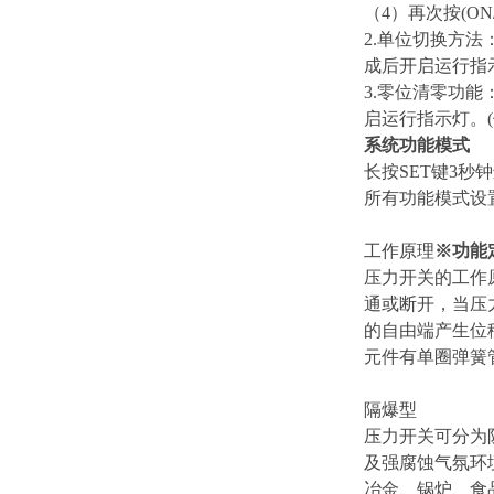
（4）再次按(O
2.单位切换方法
成后开启运行指
3.零位清零功能
启运行指示灯。
系统功能模式
长按SET键3秒
所有功能模式设置
工作原理
※
功能
压力开关的工作
通或断开，当压
的自由端产生位
元件有单圈弹簧
隔爆型
压力开关可分为防
及强腐蚀气氛环
冶金、锅炉、食