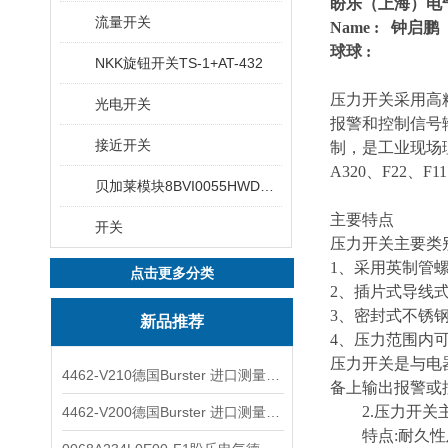
盼乐（上海）电
流量开关
Name : 钟启鹏
球球 :
NKK旋钮开关TS-1+AT-432
压力开关采用高
光电开关
报警和控制信号
接近开关
制，是工业现场
A320、F22、F
贝加莱模块8BVI0055HWD0.000-1
主要特点
开关
压力开关主要类
1、采用英制管
点击更多分类
2、插片式导线
3、密封式不锈
新品推荐
4、压力范围内
压力开关是与电
4462-V210德国Burster 进口测量仪 4463-V0000
备上输出报警或
2.压力开关主
4462-V200德国Burster 进口测量仪 4462-V210
特点:耐久性及