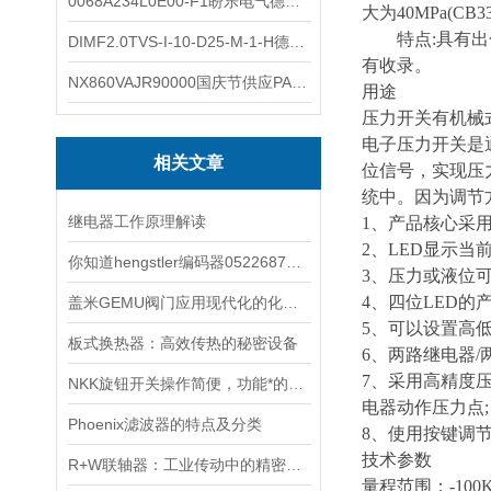
0068A234L0E00-F1盼乐电气德国ASCO电磁阀 0068A234L0E00F1
大为40MPa(CB3
特点:具有出色
DIMF2.0TVS-I-10-D25-M-1-H德国进口BOPP密度计DIMF2.0TVS-I-10-D25-M
有收录。
NX860VAJR90000国庆节供应PARKER电机NX860VAJR9000
用途
压力开关有机械
电子压力开关是
相关文章
位信号，实现压
统中。因为调节
继电器工作原理解读
1、产品核心采
2、LED显示当
你知道hengstler编码器0522687都有哪些常见的故障吗
3、压力或液位
4、四位LED的产
盖米GEMU阀门应用现代化的化的管理手段分析
5、可以设置高低
板式换热器：高效传热的秘密设备
6、两路继电器/两路
7、采用高精度
NKK旋钮开关操作简便，功能*的电子控制元件
电器动作压力点;
Phoenix滤波器的特点及分类
8、使用按键调节
技术参数
R+W联轴器：工业传动中的精密桥梁
量程范围：-100Kp