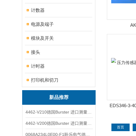
计数器
电源及端子
AK
ACD2GF00
模块及开关
电机AKM63
接头
计时器
打印机和切刀
新品推荐
EDS346-3-
4462-V210德国Burster 进口测量仪 4463-V0000
EDS346
4462-V200德国Burster 进口测量仪 4462-V210
首页
0068A234L0E00-F1盼乐电气德国ASCO电磁阀 0068A234L0E00F1