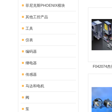
菲尼克斯PHOENIX模块
其他工控产品
工具
仪表
编码器
继电器
F042074
RRRR-
传感器
马达和电机
阀
泵