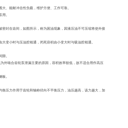
围大、能耐冲击性负载，维护方便、工作可靠。
泵用。
被密封在齿间，如图所示，称为困油现象，因液压油不可压缩将使外接
由大变小时与压油腔相通，闭死容积由小变大时与吸油腔相通。
间隙。
，此为外啮合齿轮泵泄漏主要的原因，容积效率较低，故不适合用作高压
侧板。
均衡压力作用于齿轮和轴称径向不平衡压力，油压越高，该力越大，加