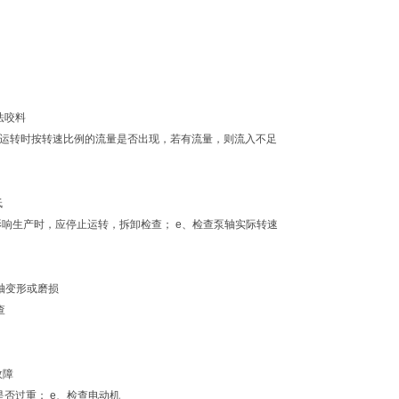
法咬料
低速运转时按转速比例的流量是否出现，若有流量，则流入不足
低
影响生产时，应停止运转，拆卸检查； e、检查泵轴实际转速
、轴变形或磨损
查
故障
是否过重； e、检查电动机