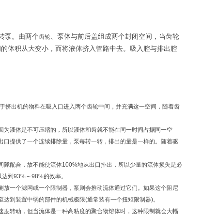
转泵。由两个
、泵体与前后盖组成两个封闭空间，当齿轮
齿轮
间的体积从大变小，而将液体挤入管路中去。吸入腔与排出腔
自于挤出机的物料在吸入口进入两个齿轮中间，并充满这一空间，随着齿
因为液体是不可压缩的，所以液体和齿就不能在同一时间占据同一空
出口提供了一个连续排除量，泵每转一转，排出的量是一样的。随着驱
隙配合，故不能使流体100%地从出口排出，所以少量的流体损失是必
达到93%～98%的效率。
侧放一个滤网或一个限制器，泵则会推动流体通过它们。如果这个阻尼
达到装置中弱的部件的机械极限(通常装有一个扭矩限制器)。
速度转动，但当流体是一种高粘度的聚合物熔体时，这种限制就会大幅