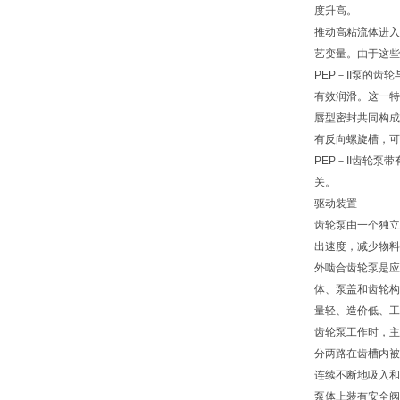
度升高。
推动高粘流体进入
艺变量。由于这些
PEP－II泵的
有效润滑。这一特
唇型密封共同构成
有反向螺旋槽，可
PEP－II齿轮
关。
驱动装置
齿轮泵由一个独立
出速度，减少物料
外啮合齿轮泵是应
体、泵盖和齿轮构
量轻、造价低、工
齿轮泵工作时，主
分两路在齿槽内被
连续不断地吸入和
泵体上装有安全阀