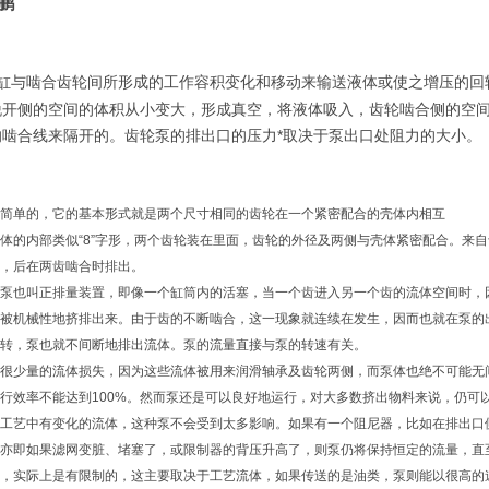
启鹏
缸与啮合齿轮间所形成的工作容积变化和移动来输送液体或使之增压的回
脱开侧的空间的体积从小变大，形成真空，将液体吸入，齿轮啮合侧的空
的啮合线来隔开的。齿轮泵的排出口的压力*取决于泵出口处阻力的大小。
简单的，它的基本形式就是两个尺寸相同的齿轮在一个紧密配合的壳体内相互
体的内部类似“8”字形，两个齿轮装在里面，齿轮的外径及两侧与壳体紧密配合。来
，后在两齿啮合时排出。
泵也叫正排量装置，即像一个缸筒内的活塞，当一个齿进入另一个齿的流体空间时，
被机械性地挤排出来。由于齿的不断啮合，这一现象就连续在发生，因而也就在泵的
转，泵也就不间断地排出流体。泵的流量直接与泵的转速有关。
很少量的流体损失，因为这些流体被用来润滑轴承及齿轮两侧，而泵体也绝不可能无间
行效率不能达到100%。然而泵还是可以良好地运行，对大多数挤出物料来说，仍可以
工艺中有变化的流体，这种泵不会受到太多影响。如果有一个阻尼器，比如在排出口
亦即如果滤网变脏、堵塞了，或限制器的背压升高了，则泵仍将保持恒定的流量，直至
，实际上是有限制的，这主要取决于工艺流体，如果传送的是油类，泵则能以很高的