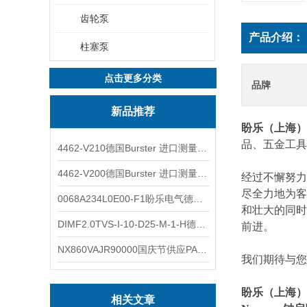
齿轮泵
产品介绍：
柱塞泵
点击更多分类
品牌
新品推荐
盼乐（上海）
品、五金工具
4462-V210德国Burster 进口测量仪 4463-V0000
4462-V200德国Burster 进口测量仪 4462-V210
经过不懈努力
尽全力地为客
0068A234L0E00-F1盼乐电气德国ASCO电磁阀 0068A234L0E00F1
和壮大的同时
DIMF2.0TVS-I-10-D25-M-1-H德国进口BOPP密度计DIMF2.0TVS-I-10-D25-M
前进。
NX860VAJR90000国庆节供应PARKER电机NX860VAJR9000
我们期待与您
盼乐（上海）
相关文章