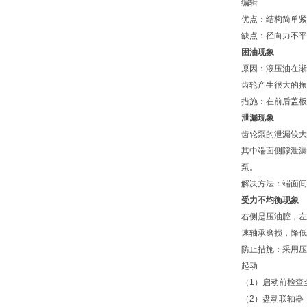
编辑
优点：结构简单紧
缺点：径向力不平
困油现象
原因：液压油在渐
齿轮产生很大的振
措施：在前后盖板
泄漏现象
齿轮泵的泄漏较大
其中端面侧隙泄漏
泵。
解决方法：端面间
受力不均衡现象
右侧是压油腔，左
速轴承磨损，降低
防止措施：采用压
起动
（1）启动前检查
（2）盘动联轴器