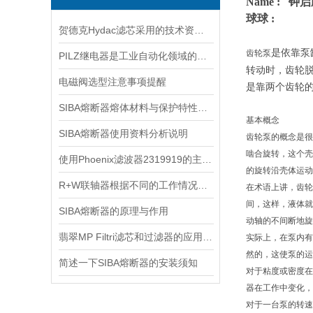
Name : 钟
球球 :
贺德克Hydac滤芯采用的技术资料简述
是依靠泵
齿轮泵
PILZ继电器是工业自动化领域的守护者
转动时，齿轮
电磁阀选型注意事项提醒
是靠两个齿轮
SIBA熔断器熔体材料与保护特性分析
基本概念
SIBA熔断器使用资料分析说明
齿轮泵的概念是很
啮合旋转，这个壳
使用Phoenix滤波器2319919的主要注意事项
的旋转沿壳体运动
R+W联轴器根据不同的工作情况，需具备以下性能
在术语上讲，齿轮
间，这样，液体就
SIBA熔断器的原理与作用
动轴的不间断地旋
翡翠MP Filtri滤芯和过滤器的应用及更换程序
实际上，在泵内有
然的，这使泵的运
简述一下SIBA熔断器的安装须知
对于粘度或密度在
器在工作中变化，
对于一台泵的转速