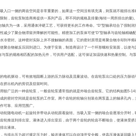
吸入口一侧的两齿空间是非常重要的，如果这一空间没有填充满，则泵就不能排出准确
限制，齿轮泵制造商将提供一系列产品，即不同的规格及排量(每转一周所排出的量)
齿轮与轴共为一体，采用通体淬硬工艺，可获得更长的工作寿命。“D”型轴承结合了强
性减少了聚合物滞留并降解的可能性。精密加工的泵体可使“D”型轴承与齿轮轴精确配合
水冷密封。这种密封实际上并不接触轴的表面，它的密封原理是将聚合物冷却到半熔融状
使聚合物被反压回到进口。为便于安装，制造商设计了一个环形螺栓安装面，以使与
泵带有与泵的规格相匹配的加热元件，可供用户选配，这可保证加温快速和热量控制。
的电机驱动，可有效地阻断上游的压力脉动及流量波动。在齿轮泵出口处的压力脉动
在挤出机内的剪切及驻留时间。
用较广泛的一种齿轮泵，一般齿轮泵通常指的就是外啮合齿轮泵。它的结构如图5-1
成的密封空间就是齿轮泵的工作室。两个齿轮的轮轴分别装在两泵盖上的轴承孔内，
作可靠、应用范围广。
动轮随电动机一起旋转并带动从动轮跟着旋转。当吸入室一侧的啮合齿逐渐分开时，
齿轮推送到排出室。液体进入排出室后，由于两个齿轮的轮齿不断啮合，使液体受挤
排出液体。
，当排出压力超过规定压力时，输送液体可以自动顶开安全阀，使高压液体返回吸入