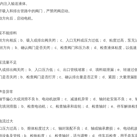
泵内注入输送液体。
开吸入和排出管路中的阀门，严禁闭阀启动。
动方向后，启动电机。
泵不能排料
转方向相反；b、吸入或排出阀关闭； c、入口无料或压力过低； d、粘度过高，泵无
旋转方向； b、确认阀门是否关闭； c、检查阀门和压力表； d、检查液体粘度，以
泵流量不足
入或排出阀关闭； b、入口压力低； c、出口管线堵塞； d、填料箱泄漏；e、转速过
门是否关闭；b、检查阀门是否打开；c、确认排出量是否正常； d、紧固；大量泄漏
声音异常
轴节偏心大或润滑不良 b、电动机故障； c、减速机异常； d、轴封处安装不良； e
充填润滑脂； b、检查电动机； c、检查轴承和齿轮； d、检查轴封； e、停车解体检
电流过大
口压力过高； b、熔体粘度过大；c、轴封装配不良； d、轴或轴承磨损； e、电动机
游设备及管线；b、检验粘度； c、检查轴封，适当调整； d、停车后检查，用手盘车