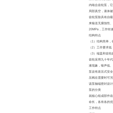
内啮合齿轮泵，它
局部真空，液体被
齿轮泵除具有自吸
来输送无腐蚀性、
20MPa，工作转速为
结构特点
（1）结构简单，
（2）工作要求低
（3）端盖和齿轮
齿轮采用九十年代
液现象，噪声低、
泵设有差压式安全
压阀在需要时可另
该泵轴端密封设计
泵的分类
就核心组成部件齿
命长，各有各的优
工作特点