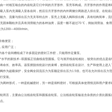
由一对相互啮合的内齿轮及它们中间的月牙形件、泵壳等构成。月牙形件的作用是将
吸入泵内充满吸入室各齿间，然后沿月牙形件的内外两侧分两路进入排出室。在轮齿
能力、流量与排出压力无关等特点外，泵壳上无吸入阀和排出阀，具有结构简单，流
无固体颗粒并且具有润滑能力的各种油类，温度一般不超过70 ℃，例如润滑油、食用植物油
1200—4000r/min。
价格便宜；
，应用广泛；
的各个齿间槽组成了许多固定的密封工作腔，只能用作定量泵。
*水平的新技术--双圆弧正弦曲线齿型圆弧。它与渐开线齿轮相比，较突出的优点是
寿命长、效率高。该泵摆脱传统设计的束缚，使得齿轮泵在设计、生产和使用上进入
阀作为超载保护，安全阀全回流压力为泵额定排出压力1.5倍。也可在允许排出压力
行安装。
为两种形式，一种是机械密封，另一种是填料密封，可根据具体使用情况和用户要求
轮而言，主要由公法线齿轮泵和圆弧齿轮泵。公法线齿轮泵输送含杂质的介质比圆弧
点。