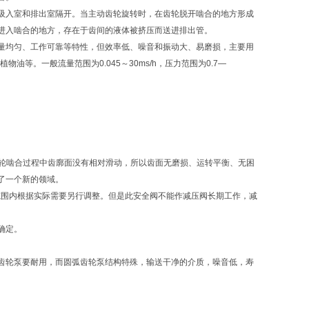
吸入室和排出室隔开。当主动齿轮旋转时，在齿轮脱开啮合的地方形成
进入啮合的地方，存在于齿间的液体被挤压而送进排出管。
量均匀、工作可靠等特性，但效率低、噪音和振动大、易磨损，主要用
等。一般流量范围为0.045～30ms/h，压力范围为0.7—
齿轮啮合过程中齿廓面没有相对滑动，所以齿面无磨损、运转平衡、无困
了一个新的领域。
范围内根据实际需要另行调整。但是此安全阀不能作减压阀长期工作，减
确定。
齿轮泵要耐用，而圆弧齿轮泵结构特殊，输送干净的介质，噪音低，寿