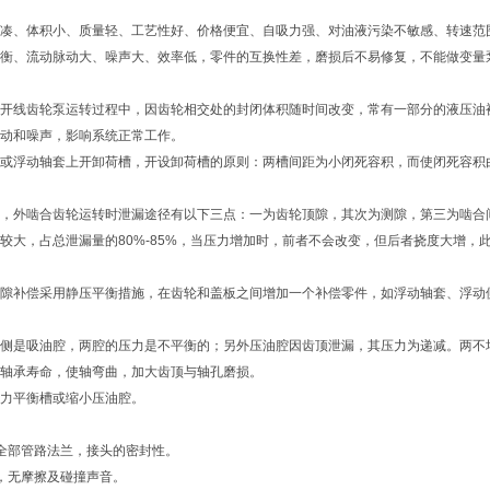
凑、体积小、质量轻、工艺性好、价格便宜、自吸力强、对油液污染不敏感、转速范
衡、流动脉动大、噪声大、效率低，零件的互换性差，磨损后不易修复，不能做变量
开线齿轮泵运转过程中，因齿轮相交处的封闭体积随时间改变，常有一部分的液压油
动和噪声，影响系统正常工作。
或浮动轴套上开卸荷槽，开设卸荷槽的原则：两槽间距为小闭死容积，而使闭死容积
，外啮合齿轮运转时泄漏途径有以下三点：一为齿轮顶隙，其次为测隙，第三为啮合
较大，占总泄漏量的80%-85%，当压力增加时，前者不会改变，但后者挠度大增
隙补偿采用静压平衡措施，在齿轮和盖板之间增加一个补偿零件，如浮动轴套、浮动
侧是吸油腔，两腔的压力是不平衡的；另外压油腔因齿顶泄漏，其压力为递减。两不
轴承寿命，使轴弯曲，加大齿顶与轴孔磨损。
力平衡槽或缩小压油腔。
全部管路法兰，接头的密封性。
，无摩擦及碰撞声音。