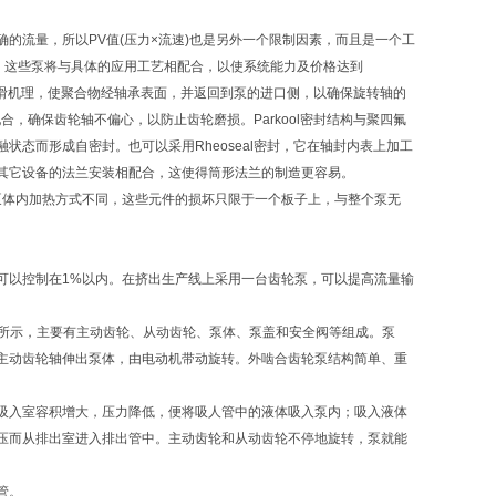
的流量，所以PV值(压力×流速)也是另外一个限制因素，而且是一个工
。这些泵将与具体的应用工艺相配合，以使系统能力及价格达到
制润滑机理，使聚合物经轴承表面，并返回到泵的进口侧，以确保旋转轴的
，确保齿轮轴不偏心，以防止齿轮磨损。Parkool密封结构与聚四氟
态而形成自密封。也可以采用Rheoseal密封，它在轴封内表上加工
其它设备的法兰安装相配合，这使得筒形法兰的制造更容易。
与泵体内加热方式不同，这些元件的损坏只限于一个板子上，与整个泵无
可以控制在1%以内。在挤出生产线上采用一台齿轮泵，可以提高流量输
4所示，主要有主动齿轮、从动齿轮、泵体、泵盖和安全阀等组成。泵
主动齿轮轴伸出泵体，由电动机带动旋转。外啮合齿轮泵结构简单、重
吸入室容积增大，压力降低，便将吸人管中的液体吸入泵内；吸入液体
压而从排出室进入排出管中。主动齿轮和从动齿轮不停地旋转，泵就能
管。