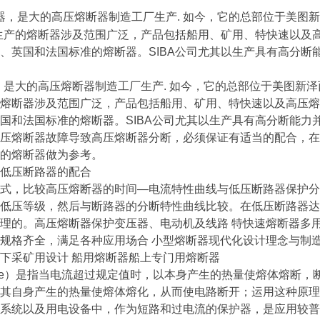
断器，是大的高压熔断器制造工厂生产. 如今，它的总部位于美图
司生产的熔断器涉及范围广泛，产品包括船用、矿用、特快速以及
、英国和法国标准的熔断器。SIBA公司尤其以生产具有高分断
器，是大的高压熔断器制造工厂生产. 如今，它的总部位于美图新泽
熔断器涉及范围广泛，产品包括船用、矿用、特快速以及高压熔
国和法国标准的熔断器。SIBA公司尤其以生产具有高分断能力
压熔断器故障导致高压熔断器分断，必须保证有适当的配合，在
的熔断器做为参考。
低压断路器的配合
式，比较高压熔断器的时间—电流特性曲线与低压断路器保护分
低压等级，然后与断路器的分断特性曲线比较。在低压断路器达
理的。高压熔断器保护变压器、电动机及线路 特快速熔断器多用
规格齐全，满足各种应用场合 小型熔断器现代化设计理念与制造
下采矿用设计 船用熔断器船上专门用熔断器
se）是指当电流超过规定值时，以本身产生的热量使熔体熔断
其自身产生的热量使熔体熔化，从而使电路断开；运用这种原理
系统以及用电设备中，作为短路和过电流的保护器，是应用较普