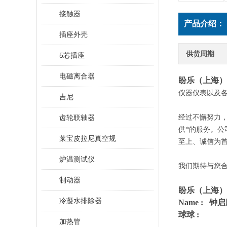
接触器
产品介绍：
插座外壳
供货周期
5芯插座
电磁离合器
盼乐（上海）
仪器仪表以及
吉尼
齿轮联轴器
经过不懈努力
供*的服务。
莱宝皮拉尼真空规
至上、诚信为
炉温测试仪
我们期待与您
制动器
盼乐（上海）
冷凝水排除器
Name : 钟
球球 :
加热管