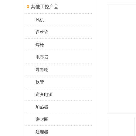
其他工控产品
风机
送丝管
焊枪
电容器
导向轮
软管
逆变电源
加热器
密封圈
处理器