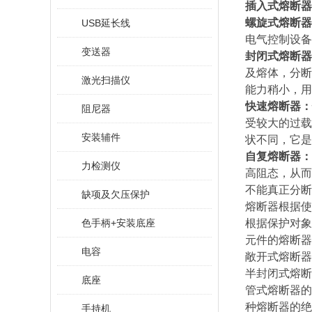
插入式熔断器
螺旋式熔断器
USB延长线
电气控制设备
变送器
封闭式熔断器
及熔体，分断
激光扫描仪
能力稍小，用
快速熔断器：
阻尼器
受较大的过载
安装辅件
状不同，它是
自复熔断器：
力检测仪
高阻态，从而
不能真正分断
缺项及欠压保护
熔断器根据使
色手柄+安装底座
根据保护对象
元件的熔断器
电容
敞开式熔断器
半封闭式熔断
底座
管式熔断器的
种熔断器的绝
手持机