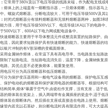
：
它常用于380V及以下电压等级的线路末端，作为配电支线或
：
熔体上的上端盖有一熔断指示器，一旦熔体熔断，指示器马上
中。螺旋式熔断器。分断电流较大，可用于电压等级500V及其
：
封闭式熔断器分有填料熔断器和无填料熔断器两种，如图3和
能力强，用于电压等级500V以下、电流等级1KA以下的电路
于500V以下，600A以下电力网或配电设备中。
快速熔断器主要用于半导体整流元件或整流装置的短路保护。由
电流，因此要求短路保护具有快速熔断的能力。快速熔断器的结
以银片冲制的有V形深槽的变截面熔体。
采用金属钠作熔体，在常温下具有高电导率。当电路发生短路故
限制了短路电流。当短路电流消失后，温度下降，金属钠恢复原
电路。其优点是不必更换熔体，能重复使用。
用电压可分为高压熔断器和低压熔断器。
可分为保护变压器用和一般电气设备用的熔断器、保护电压互感
、保护电动机的熔断器和保护家用电器的熔断器等。根据结构可
结构简单,熔体*暴露于空气中,由瓷柱作支撑，没有支座，适于
器的熔体装在瓷架上，插入两端带有金属插座的瓷盒中,适于低
熔体装在熔断体内。然后插在支座或直接连在电路上使用。熔断
缘管内若充以石英砂，则分断电流时具有限流作用，可大大提高