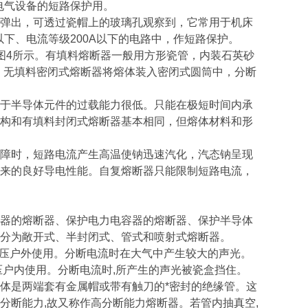
电气设备的短路保护用。
弹出，可透过瓷帽上的玻璃孔观察到，它常用于机床
以下、电流等级200A以下的电路中，作短路保护。
图4所示。有填料熔断器一般用方形瓷管，内装石英砂
中。无填料密闭式熔断器将熔体装入密闭式圆筒中，分断
于半导体元件的过载能力很低。只能在极短时间内承
构和有填料封闭式熔断器基本相同，但熔体材料和形
障时，短路电流产生高温使钠迅速汽化，汽态钠呈现
来的良好导电性能。自复熔断器只能限制短路电流，
器的熔断器、保护电力电容器的熔断器、保护半导体
分为敞开式、半封闭式、管式和喷射式熔断器。
低压户外使用。分断电流时在大气中产生较大的声光。
压户内使用。分断电流时,所产生的声光被瓷盒挡住。
体是两端套有金属帽或带有触刀的*密封的绝缘管。这
分断能力,故又称作高分断能力熔断器。若管内抽真空,