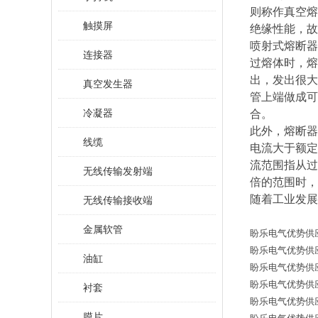
则称作真空熔
触摸屏
绝缘性能，故
喷射式熔断器
连接器
过熔体时，熔
出，发出很大
真空发生器
管上端做成可
冷凝器
合。
此外，熔断器
线缆
电流大于额定
流范围指从过
无线传输发射端
倍的范围时，
随着工业发展
无线传输接收端
金属软管
盼乐电气优势供应德国西
盼乐电气优势供应德国西
油缸
盼乐电气优势供应德国西
盼乐电气优势供应德国西
衬套
盼乐电气优势供应德国西
膜片