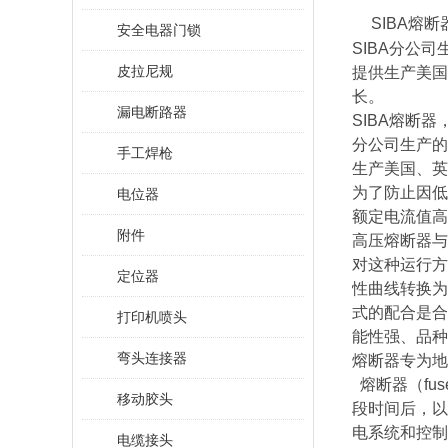
SIBA熔
安全电器门锁
SIBA分公
皮拉尼规
提供生产美国
长。
漏电断路器
SIBA熔断
分公司生产的
手工焊枪
生产美国、英
为了防止因低
电位器
额定电流值高
附件
高压熔断器与
对这种运行方
定位器
性曲线转换为
式的配合是合
打印机喷头
能性强、品种
弯头连接器
熔断器专为地
熔断器（fu
移动胶头
段时间后，以
电系统和控制
电缆接头