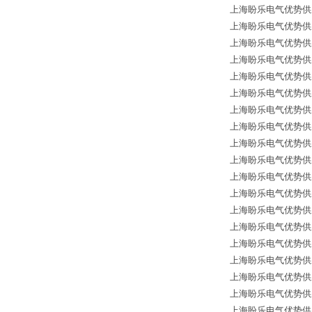
上海盼乐电气优势供应德
上海盼乐电气优势供应德
上海盼乐电气优势供应德
上海盼乐电气优势供应德
上海盼乐电气优势供应德
上海盼乐电气优势供应德
上海盼乐电气优势供应德
上海盼乐电气优势供应德
上海盼乐电气优势供应德
上海盼乐电气优势供应德
上海盼乐电气优势供应德
上海盼乐电气优势供应德
上海盼乐电气优势供应德
上海盼乐电气优势供应德
上海盼乐电气优势供应德
上海盼乐电气优势供应德
上海盼乐电气优势供应德
上海盼乐电气优势供应德
上海盼乐电气优势供应德