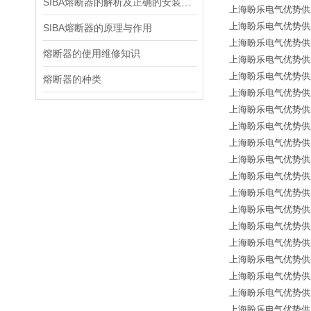
SIBA熔断器的解析及正确的安装方式
上海盼乐电气优势供应德
上海盼乐电气优势供应德
SIBA熔断器的原理与作用
上海盼乐电气优势供应德国
熔断器的使用维修知识
上海盼乐电气优势供应德
上海盼乐电气优势供应德
熔断器的种类
上海盼乐电气优势供应德
上海盼乐电气优势供应德国
上海盼乐电气优势供应德
上海盼乐电气优势供应德国
上海盼乐电气优势供应德国
上海盼乐电气优势供应德国
上海盼乐电气优势供应德
上海盼乐电气优势供应德国
上海盼乐电气优势供应德国
上海盼乐电气优势供应德
上海盼乐电气优势供应德国
上海盼乐电气优势供应德国
上海盼乐电气优势供应德
上海盼乐电气优势供应德