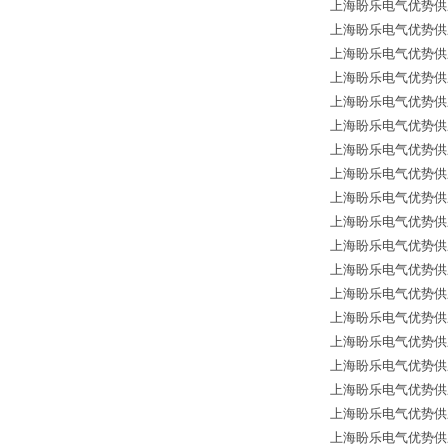
上海盼乐电气优势供应德
上海盼乐电气优势供应德
上海盼乐电气优势供应德
上海盼乐电气优势供应德
上海盼乐电气优势供应德
上海盼乐电气优势供应德
上海盼乐电气优势供应德
上海盼乐电气优势供应德
上海盼乐电气优势供应德
上海盼乐电气优势供应德
上海盼乐电气优势供应德
上海盼乐电气优势供应德国
上海盼乐电气优势供应德
上海盼乐电气优势供应德
上海盼乐电气优势供应德
上海盼乐电气优势供应德
上海盼乐电气优势供应德
上海盼乐电气优势供应德国
上海盼乐电气优势供应德