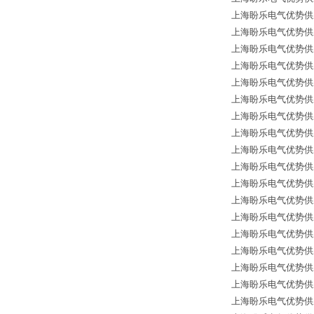
上海盼乐电气优势供应德
上海盼乐电气优势供应德国
上海盼乐电气优势供应德国
上海盼乐电气优势供应德国
上海盼乐电气优势供应德
上海盼乐电气优势供应德
上海盼乐电气优势供应德国
上海盼乐电气优势供应德国
上海盼乐电气优势供应德国
上海盼乐电气优势供应德
上海盼乐电气优势供应德国
上海盼乐电气优势供应德
上海盼乐电气优势供应德
上海盼乐电气优势供应德
上海盼乐电气优势供应德
上海盼乐电气优势供应德
上海盼乐电气优势供应德
上海盼乐电气优势供应德