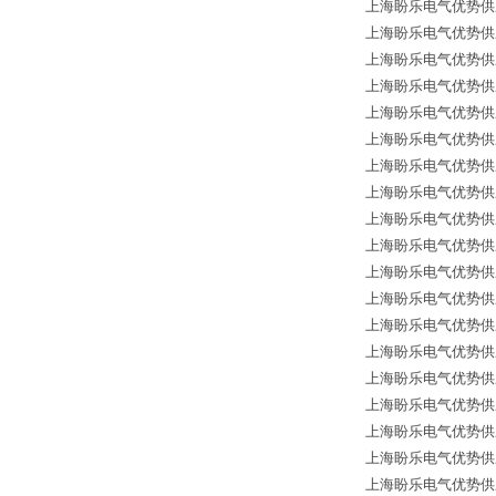
上海盼乐电气优势供应德
上海盼乐电气优势供应德国
上海盼乐电气优势供应德国
上海盼乐电气优势供应德
上海盼乐电气优势供应德国
上海盼乐电气优势供应德
上海盼乐电气优势供应德
上海盼乐电气优势供应德国
上海盼乐电气优势供应德国
上海盼乐电气优势供应德
上海盼乐电气优势供应德国
上海盼乐电气优势供应德
上海盼乐电气优势供应德
上海盼乐电气优势供应德国
上海盼乐电气优势供应德
上海盼乐电气优势供应德
上海盼乐电气优势供应德
上海盼乐电气优势供应德
上海盼乐电气优势供应德