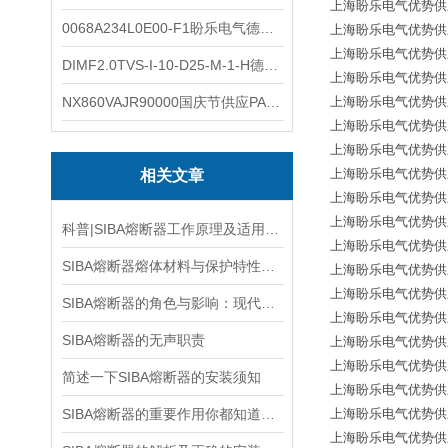
上海盼乐电气优势供应德
0068A234L0E00-F1盼乐电气德国ASCO电磁阀 0068A234L0E00F1
上海盼乐电气优势供应德国
上海盼乐电气优势供应德
DIMF2.0TVS-I-10-D25-M-1-H德国进口BOPP密度计DIMF2.0TVS-I-10-D25-M
上海盼乐电气优势供应德
NX860VAJR90000国庆节供应PARKER电机NX860VAJR9000
上海盼乐电气优势供应德
上海盼乐电气优势供应德国
上海盼乐电气优势供应德
上海盼乐电气优势供应德
相关文章
上海盼乐电气优势供应德
上海盼乐电气优势供应德
科普|SIBA熔断器工作原理及适用场景解析
上海盼乐电气优势供应德
SIBA熔断器熔体材料与保护特性分析
上海盼乐电气优势供应德国
上海盼乐电气优势供应德
SIBA熔断器的角色与影响：现代技术安全网的关键一环
上海盼乐电气优势供应德
SIBA熔断器的无声职责
上海盼乐电气优势供应德国
上海盼乐电气优势供应德
简述一下SIBA熔断器的安装须知
上海盼乐电气优势供应德
SIBA熔断器的重要作用你都知道多少呢
上海盼乐电气优势供应德
上海盼乐电气优势供应德