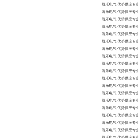
盼乐电气 优势供应专业欧洲
盼乐电气 优势供应专业欧洲
盼乐电气 优势供应专业欧洲
盼乐电气 优势供应专业欧洲*
盼乐电气 优势供应专业欧洲
盼乐电气 优势供应专业欧洲*
盼乐电气 优势供应专业欧洲
盼乐电气 优势供应专业欧
盼乐电气 优势供应专业欧洲
盼乐电气 优势供应专业欧洲
盼乐电气 优势供应专业欧洲
盼乐电气 优势供应专业欧洲
盼乐电气 优势供应专业欧洲
盼乐电气 优势供应专业欧洲
盼乐电气 优势供应专业欧洲
盼乐电气 优势供应专业欧洲
盼乐电气 优势供应专业欧洲*
盼乐电气 优势供应专业欧洲*
盼乐电气 优势供应专业欧洲