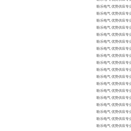
盼乐电气 优势供应专业欧洲*
盼乐电气 优势供应专业欧洲*
盼乐电气 优势供应专业欧洲*
盼乐电气 优势供应专业欧洲*
盼乐电气 优势供应专业欧洲*
盼乐电气 优势供应专业欧洲
盼乐电气 优势供应专业欧洲
盼乐电气 优势供应专业欧洲*
盼乐电气 优势供应专业欧洲*
盼乐电气 优势供应专业欧洲*
盼乐电气 优势供应专业欧洲*
盼乐电气 优势供应专业欧洲*
盼乐电气 优势供应专业欧洲
盼乐电气 优势供应专业欧洲
盼乐电气 优势供应专业欧洲
盼乐电气 优势供应专业欧洲
盼乐电气 优势供应专业欧洲
盼乐电气 优势供应专业欧洲*