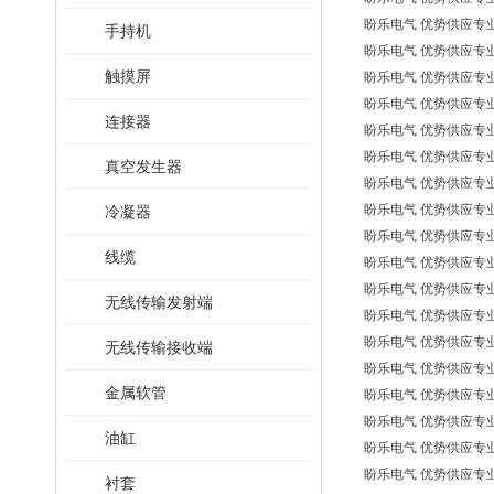
盼乐电气 优势供应专业欧洲
手持机
盼乐电气 优势供应专业欧洲*
触摸屏
盼乐电气 优势供应专业欧洲*
盼乐电气 优势供应专业欧洲*
连接器
盼乐电气 优势供应专业欧洲
盼乐电气 优势供应专业欧洲*
真空发生器
盼乐电气 优势供应专业欧洲*
盼乐电气 优势供应专业欧洲*
冷凝器
盼乐电气 优势供应专业欧洲*
线缆
盼乐电气 优势供应专业欧洲*
盼乐电气 优势供应专业欧洲
无线传输发射端
盼乐电气 优势供应专业欧洲
盼乐电气 优势供应专业欧洲
无线传输接收端
盼乐电气 优势供应专业欧洲
金属软管
盼乐电气 优势供应专业欧洲
盼乐电气 优势供应专业欧洲
油缸
盼乐电气 优势供应专业欧洲
盼乐电气 优势供应专业欧洲
衬套