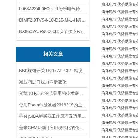
盼乐电气 优势供应专业欧洲
0068A234L0E00-F1盼乐电气德国ASCO电磁阀 0068A234L0E00F1
盼乐电气 优势供应专业欧洲
盼乐电气 优势供应专业欧洲
DIMF2.0TVS-I-10-D25-M-1-H德国进口BOPP密度计DIMF2.0TVS-I-10-D25-M
盼乐电气 优势供应专业欧洲
NX860VAJR90000国庆节供应PARKER电机NX860VAJR9000
盼乐电气 优势供应专业欧洲
盼乐电气 优势供应专业欧洲
盼乐电气 优势供应专业欧洲
相关文章
盼乐电气 优势供应专业欧洲
盼乐电气 优势供应专业欧洲*
NKK旋钮开关TS-1+AT-432--精度与可靠性的代表
盼乐电气 优势供应专业欧洲*
盼乐电气 优势供应专业欧洲*
减压阀进口压力不断变化
盼乐电气 优势供应专业欧洲*
贺德克Hydac滤芯采用的技术资料简述
盼乐电气 优势供应专业欧洲
盼乐电气 优势供应专业欧洲
使用Phoenix滤波器2319919的主要注意事项
盼乐电气 优势供应专业欧
盼乐电气 优势供应专业欧洲*
科普|SIBA熔断器工作原理及适用场景解析
盼乐电气 优势供应专业欧洲*
盖米GEMU阀门应用现代化的化的管理手段分析
盼乐电气 优势供应专业欧洲
盼乐电气 优势供应专业欧洲