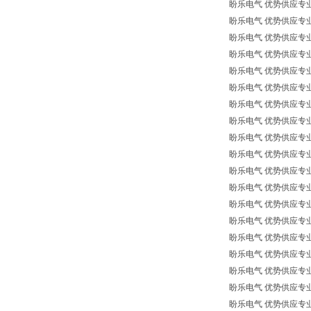
盼乐电气 优势供应专业欧洲*
盼乐电气 优势供应专业欧
盼乐电气 优势供应专业欧洲
盼乐电气 优势供应专业欧洲*
盼乐电气 优势供应专业欧洲*
盼乐电气 优势供应专业欧洲*
盼乐电气 优势供应专业欧洲*
盼乐电气 优势供应专业欧洲*
盼乐电气 优势供应专业欧洲*
盼乐电气 优势供应专业欧洲*
盼乐电气 优势供应专业欧洲*
盼乐电气 优势供应专业欧洲
盼乐电气 优势供应专业欧洲*
盼乐电气 优势供应专业欧洲
盼乐电气 优势供应专业欧洲
盼乐电气 优势供应专业欧洲
盼乐电气 优势供应专业欧洲*
盼乐电气 优势供应专业欧洲*
盼乐电气 优势供应专业欧洲*