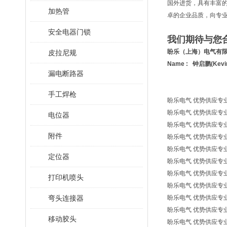
国外进货，具有丰富的
加热管
卓的企业品质，向专
安全电器门锁
我们期待与您
盼乐（上海）电气有
皮拉尼规
Name : 钟启鹏(Kevi
漏电断路器
手工焊枪
盼乐电气 优势供应专业欧洲*
盼乐电气 优势供应专业欧洲* 
电位器
盼乐电气 优势供应专业欧洲
附件
盼乐电气 优势供应专业欧洲*
盼乐电气 优势供应专业欧洲
定位器
盼乐电气 优势供应专业欧洲
盼乐电气 优势供应专业欧洲
打印机喷头
盼乐电气 优势供应专业欧洲*
弯头连接器
盼乐电气 优势供应专业欧洲
盼乐电气 优势供应专业欧
移动胶头
盼乐电气 优势供应专业欧洲