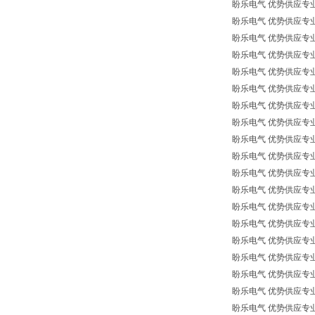
盼乐电气 优势供应专业欧
盼乐电气 优势供应专业欧洲
盼乐电气 优势供应专业欧洲
盼乐电气 优势供应专业欧
盼乐电气 优势供应专业欧洲
盼乐电气 优势供应专业欧
盼乐电气 优势供应专业欧洲
盼乐电气 优势供应专业欧
盼乐电气 优势供应专业欧
盼乐电气 优势供应专业欧
盼乐电气 优势供应专业欧洲*
盼乐电气 优势供应专业欧洲
盼乐电气 优势供应专业欧洲* 
盼乐电气 优势供应专业欧
盼乐电气 优势供应专业欧洲
盼乐电气 优势供应专业欧洲*
盼乐电气 优势供应专业欧洲
盼乐电气 优势供应专业欧洲
盼乐电气 优势供应专业欧洲