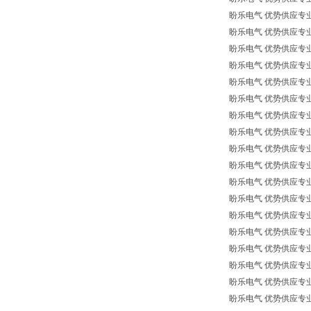
盼乐电气 优势供应专业欧洲
盼乐电气 优势供应专业欧洲
盼乐电气 优势供应专业欧洲*
盼乐电气 优势供应专业欧
盼乐电气 优势供应专业欧洲
盼乐电气 优势供应专业欧洲
盼乐电气 优势供应专业欧洲
盼乐电气 优势供应专业欧洲
盼乐电气 优势供应专业欧洲*
盼乐电气 优势供应专业欧洲*
盼乐电气 优势供应专业欧洲* 
盼乐电气 优势供应专业欧洲
盼乐电气 优势供应专业欧洲
盼乐电气 优势供应专业欧
盼乐电气 优势供应专业欧
盼乐电气 优势供应专业欧洲
盼乐电气 优势供应专业欧洲
盼乐电气 优势供应专业