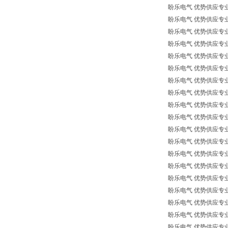
盼乐电气 优势供应专业欧洲
盼乐电气 优势供应专业欧洲*
盼乐电气 优势供应专业欧洲*
盼乐电气 优势供应专业欧洲
盼乐电气 优势供应专业欧洲
盼乐电气 优势供应专业欧洲
盼乐电气 优势供应专业欧洲
盼乐电气 优势供应专业欧洲
盼乐电气 优势供应专业欧洲
盼乐电气 优势供应专业欧洲
盼乐电气 优势供应专业欧洲*
盼乐电气 优势供应专业欧洲*
盼乐电气 优势供应专业欧洲
盼乐电气 优势供应专业欧洲
盼乐电气 优势供应专业欧洲
盼乐电气 优势供应专业欧洲
盼乐电气 优势供应专业欧洲
盼乐电气 优势供应专业欧洲
盼乐电气 优势供应专业欧洲