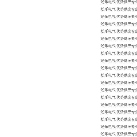
盼乐电气 优势供应专业欧洲
盼乐电气 优势供应专业欧洲*
盼乐电气 优势供应专业欧洲
盼乐电气 优势供应专业欧洲
盼乐电气 优势供应专业欧洲
盼乐电气 优势供应专业欧洲
盼乐电气 优势供应专业欧洲*
盼乐电气 优势供应专业欧洲*
盼乐电气 优势供应专业欧洲
盼乐电气 优势供应专业欧洲*
盼乐电气 优势供应专业欧
盼乐电气 优势供应专业欧洲
盼乐电气 优势供应专业欧
盼乐电气 优势供应专业欧
盼乐电气 优势供应专业欧
盼乐电气 优势供应专业欧洲
盼乐电气 优势供应专业欧洲
盼乐电气 优势供应专业欧洲
盼乐电气 优势供应专业欧洲