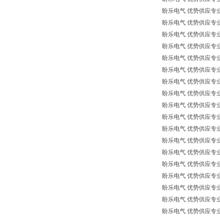
盼乐电气 优势供应专业欧洲*
盼乐电气 优势供应专业欧洲
盼乐电气 优势供应专业欧洲*
盼乐电气 优势供应专业欧洲
盼乐电气 优势供应专业欧洲
盼乐电气 优势供应专业欧洲
盼乐电气 优势供应专业欧洲
盼乐电气 优势供应专业欧洲*
盼乐电气 优势供应专业欧
盼乐电气 优势供应专业欧洲
盼乐电气 优势供应专业欧洲*
盼乐电气 优势供应专业欧洲
盼乐电气 优势供应专业欧洲
盼乐电气 优势供应专业欧洲*
盼乐电气 优势供应专业欧洲
盼乐电气 优势供应专业欧洲*
盼乐电气 优势供应专业欧洲
盼乐电气 优势供应专业欧洲*