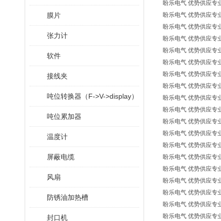
盼乐电气 优势供应专业欧洲*
膜片
盼乐电气 优势供应专业欧洲*
盼乐电气 优势供应专业欧洲*
张力计
盼乐电气 优势供应专业欧洲*
盼乐电气 优势供应专业欧洲*
软件
盼乐电气 优势供应专业欧洲*
盼乐电气 优势供应专业欧洲
接线夹
盼乐电气 优势供应专业欧洲
吨位转换器（F->V->display）
盼乐电气 优势供应专业欧洲*
盼乐电气 优势供应专业欧洲*
吨位累加器
盼乐电气 优势供应专业欧洲
盼乐电气 优势供应专业欧洲
温度计
盼乐电气 优势供应专业欧洲*
屏蔽电缆
盼乐电气 优势供应专业欧洲*
盼乐电气 优势供应专业欧洲*
风扇
盼乐电气 优势供应专业欧洲*
盼乐电气 优势供应专业欧洲*
防锈油加热槽
盼乐电气 优势供应专业欧洲*
盼乐电气 优势供应专业欧洲*
封口机