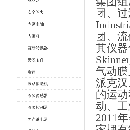
集团组
驱动器
团、过滤
安全管夹
Indu
内磨主轴
团、流
内磨杆
其仪器仪
蓝牙转换器
Skinn
安装附件
气动膜片阀
端冒
派克汉尼
振动输送机
的运动
液位传感器
动、工
液位控制器
201
固态继电器
家拥有