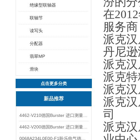
汾的分
绝缘型联轴器
在201
联轴节
服务商
读写头
派克汉尼
分配器
丹尼逊液
翡翠MP
派克汉
滑块
派克特
点击更多分类
派克汉
派克汉
新品推荐
司
4462-V210德国Burster 进口测量仪 4463-V0000
派克汉
4462-V200德国Burster 进口测量仪 4462-V210
业中心
0068A234L0E00-F1盼乐电气德国ASCO电磁阀 0068A234L0E00F1