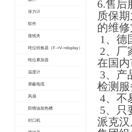
6.售
张力计
质保期
软件
的维修
接线夹
1、德
2、厂
吨位转换器（F->V->display）
在国内
吨位累加器
3、产
温度计
检测服
屏蔽电缆
4、不
风扇
5、只
防锈油加热槽
派克汉
封口机