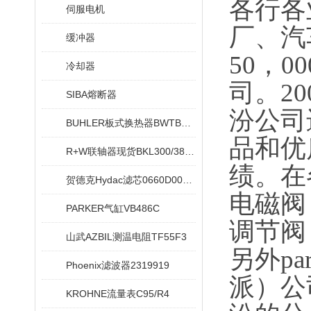
各行各
伺服电机
厂、汽
缓冲器
50，
冷却器
司。2
SIBA熔断器
汾公司
BUHLER板式换热器BWTB08X020-NEU
品和优
R+W联轴器现货BKL300/38/42
绩。在
贺德克Hydac滤芯0660D005ON
电磁阀
PARKER气缸VB486C
调节阀
山武AZBIL测温电阻TF55F3
另外p
Phoenix滤波器2319919
派）公
KROHNE流量表C95/R4