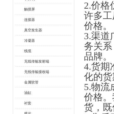
2.价
触摸屏
许多工
连接器
价格
真空发生器
3.渠
冷凝器
务关系
线缆
品牌
无线传输发射端
4.货
无线传输接收端
化的货
金属软管
5.物
油缸
价格。
衬套
货，既
膜片