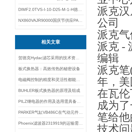
派克汉
DIMF2.0TVS-I-10-D25-M-1-H德国进口BOPP密度计DIMF2.0TVS-I-10-D25-M
公司
NX860VAJR90000国庆节供应PARKER电机NX860VAJR9000
派克气
相关文章
派克 -
编辑
贺德克Hydac滤芯采用的技术资料简述
派克笔(
板式换热器：高效传热的秘密设备
年，美
电磁阀控制的精度和灵活性都能够保证
在瓦伦
BUHLER板式换热器的原理及组成
PILZ继电器的作用及选用需具备条件
成为了
PARKER气缸VB486C在气动元件中的使用
笔给他
Phoenix滤波器2319919的运输需要注意什么
技术问