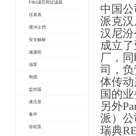
Filtri滤芯和过滤器
中国公
压差表
派克汉
缓冲止挡
汉尼汾
安全触板
成立了
减速机
厂，同
油泵
司，负
电缆
体传动
监控器
国的业
液压泵
另外P
备件
派）公
齿轮泵
瑞典R