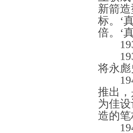
新箭造
标。‘
倍。‘
1937
193
将永彪
194
推出，
为佳设
造的笔
194