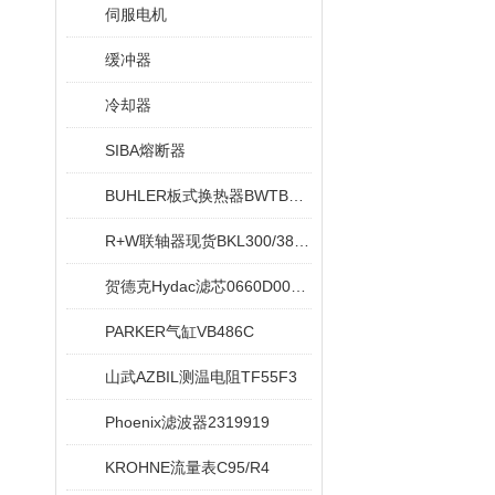
伺服电机
缓冲器
冷却器
SIBA熔断器
BUHLER板式换热器BWTB08X020-NEU
R+W联轴器现货BKL300/38/42
贺德克Hydac滤芯0660D005ON
PARKER气缸VB486C
山武AZBIL测温电阻TF55F3
Phoenix滤波器2319919
KROHNE流量表C95/R4