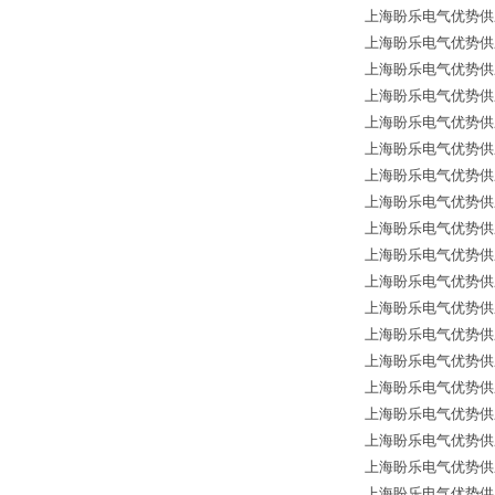
上海盼乐电气优势供应德国
上海盼乐电气优势供应德国
上海盼乐电气优势供应德国
上海盼乐电气优势供应德国
上海盼乐电气优势供应德国
上海盼乐电气优势供应德国
上海盼乐电气优势供应德国
上海盼乐电气优势供应德国
上海盼乐电气优势供应德国
上海盼乐电气优势供应德国
上海盼乐电气优势供应德国
上海盼乐电气优势供应德国
上海盼乐电气优势供应德国
上海盼乐电气优势供应德国
上海盼乐电气优势供应德国
上海盼乐电气优势供应德国
上海盼乐电气优势供应德国
上海盼乐电气优势供应德国
上海盼乐电气优势供应德国