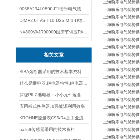
上海盼乐电气优势供应德国
0068A234L0E00-F1盼乐电气德国ASCO电磁阀 0068A234L0E00F1
上海盼乐电气优势供应德国
上海盼乐电气优势供应德国
DIMF2.0TVS-I-10-D25-M-1-H德国进口BOPP密度计DIMF2.0TVS-I-10-D25-M
上海盼乐电气优势供应德国
NX860VAJR90000国庆节供应PARKER电机NX860VAJR9000
上海盼乐电气优势供应德国
上海盼乐电气优势供应德国
上海盼乐电气优势供应德国
相关文章
上海盼乐电气优势供应德国
上海盼乐电气优势供应德国
上海盼乐电气优势供应德国
SIBA熔断器采用的技术基本资料
上海盼乐电气优势供应德国
什么是继电器,继电器特性,继电器分类
上海盼乐电气优势供应德国
上海盼乐电气优势供应德国
探秘PILZ继电器：小小元件蕴含的大大能量与智慧
上海盼乐电气优势供应德国
应用板式换热器加强能源利用效率
上海盼乐电气优势供应德国
上海盼乐电气优势供应德国
KROHNE流量表C95/R4是工业流量测量的选择
上海盼乐电气优势供应德国
balluff传感器采用的技术资料
上海盼乐电气优势供应德国
上海盼乐电气优势供应德国