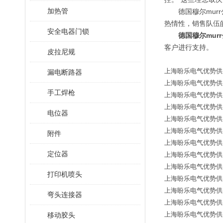
加热管
德国穆尔murr
热情性，销售队伍
安全电器门锁
德国穆尔murr
客户进行支持。
皮拉尼规
上海盼乐电气优势供应德国
漏电断路器
上海盼乐电气优势供应德国
手工焊枪
上海盼乐电气优势供应德国
上海盼乐电气优势供应德国
电位器
上海盼乐电气优势供应德国
上海盼乐电气优势供应德国
附件
上海盼乐电气优势供应德国
定位器
上海盼乐电气优势供应德国
上海盼乐电气优势供应德国
打印机喷头
上海盼乐电气优势供应德国
上海盼乐电气优势供应德国
弯头连接器
上海盼乐电气优势供应德国
上海盼乐电气优势供应德国
移动胶头