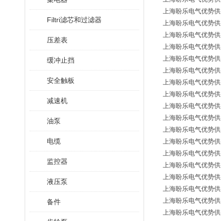
上海盼乐电气优势供应德国
Filtri滤芯和过滤器
上海盼乐电气优势供应德国
上海盼乐电气优势供应德国
压差表
上海盼乐电气优势供应德国
上海盼乐电气优势供应德国
缓冲止挡
上海盼乐电气优势供应德国
安全触板
上海盼乐电气优势供应德国
上海盼乐电气优势供应德国
减速机
上海盼乐电气优势供应德国
上海盼乐电气优势供应德国
油泵
上海盼乐电气优势供应德国
电缆
上海盼乐电气优势供应德国
上海盼乐电气优势供应德国
监控器
上海盼乐电气优势供应德国
上海盼乐电气优势供应德国
液压泵
上海盼乐电气优势供应德国
上海盼乐电气优势供应德国
备件
上海盼乐电气优势供应德国