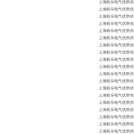
上海盼乐电气优势供应德国
上海盼乐电气优势供应德国
上海盼乐电气优势供应德国
上海盼乐电气优势供应德国
上海盼乐电气优势供应德国
上海盼乐电气优势供应德国
上海盼乐电气优势供应德国
上海盼乐电气优势供应德国
上海盼乐电气优势供应德国
上海盼乐电气优势供应德国
上海盼乐电气优势供应德国
上海盼乐电气优势供应德国
上海盼乐电气优势供应德国
上海盼乐电气优势供应德国
上海盼乐电气优势供应德国
上海盼乐电气优势供应德国
上海盼乐电气优势供应德国
上海盼乐电气优势供应德国
上海盼乐电气优势供应德国