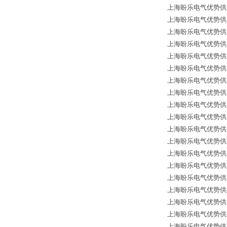
上海盼乐电气优势供应德国
上海盼乐电气优势供应德国
上海盼乐电气优势供应德国
上海盼乐电气优势供应德国
上海盼乐电气优势供应德国
上海盼乐电气优势供应德国
上海盼乐电气优势供应德国
上海盼乐电气优势供应德国
上海盼乐电气优势供应德国
上海盼乐电气优势供应德国
上海盼乐电气优势供应德国
上海盼乐电气优势供应德国
上海盼乐电气优势供应德国
上海盼乐电气优势供应德国
上海盼乐电气优势供应德国
上海盼乐电气优势供应德国
上海盼乐电气优势供应德国
上海盼乐电气优势供应德国
上海盼乐电气优势供应德国