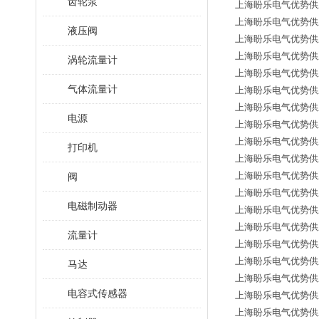
齿轮泵
上海盼乐电气优势供应德国
上海盼乐电气优势供应德国
液压阀
上海盼乐电气优势供应德国
上海盼乐电气优势供应德国
涡轮流量计
上海盼乐电气优势供应德国
气体流量计
上海盼乐电气优势供应德国
上海盼乐电气优势供应德国
电源
上海盼乐电气优势供应德国
上海盼乐电气优势供应德国
打印机
上海盼乐电气优势供应德国
上海盼乐电气优势供应德国
阀
上海盼乐电气优势供应德国
电磁制动器
上海盼乐电气优势供应德国
上海盼乐电气优势供应德国
流量计
上海盼乐电气优势供应德国
上海盼乐电气优势供应德国
马达
上海盼乐电气优势供应德国
电容式传感器
上海盼乐电气优势供应德国
上海盼乐电气优势供应德国