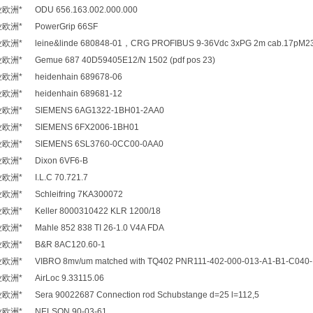
* ODU 656.163.002.000.000
洲* PowerGrip 66SF
 leine&linde 680848-01，CRG PROFIBUS 9-36Vdc 3xPG 2m cab.17pM
 Gemue 687 40D59405E12/N 1502 (pdf pos 23)
* heidenhain 689678-06
* heidenhain 689681-12
洲* SIEMENS 6AG1322-1BH01-2AA0
洲* SIEMENS 6FX2006-1BH01
洲* SIEMENS 6SL3760-0CC00-0AA0
洲* Dixon 6VF6-B
* I.L.C 70.721.7
* Schleifring 7KA300072
* Keller 8000310422 KLR 1200/18
 Mahle 852 838 TI 26-1.0 V4A FDA
洲* B&R 8AC120.60-1
VIBRO 8mv/um matched with TQ402 PNR111-402-000-013-A1-B1-C040
* AirLoc 9.33115.06
Sera 90022687 Connection rod Schubstange d=25 l=112,5
洲* NELSON 90-03-61