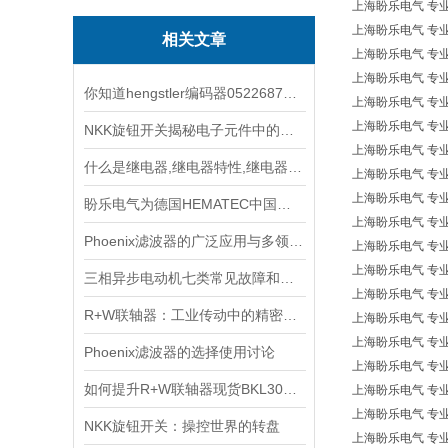
上海盼乐电气 专业欧洲
上海盼乐电气 专业欧
相关文章
上海盼乐电气 专业欧洲
上海盼乐电气 专业欧
你知道hengstler编码器0522687都有哪些常见的故障吗
上海盼乐电气 专业欧洲*
上海盼乐电气 专业欧洲
NKK旋钮开关揭秘电子元件中的万金油
上海盼乐电气 专业欧
什么是继电器,继电器特性,继电器分类
上海盼乐电气 专业欧洲*
上海盼乐电气 专业欧洲*
盼乐电气为德国HEMATEC中国区特约经销商
上海盼乐电气 专业欧洲
Phoenix滤波器的广泛应用与多领域探索
上海盼乐电气 专业欧洲
上海盼乐电气 专业欧洲*
三相异步电动机七类常见故障和处理办法
上海盼乐电气 专业欧洲
R+W联轴器：工业传动中的精密桥梁
上海盼乐电气 专业欧
上海盼乐电气 专业欧洲
Phoenix滤波器的选择使用讨论
上海盼乐电气 专业欧
如何提升R+W联轴器现货BKL300/38/42的传动效率？
上海盼乐电气 专业欧
上海盼乐电气 专业欧
NKK旋钮开关：操控世界的转盘
上海盼乐电气 专业欧