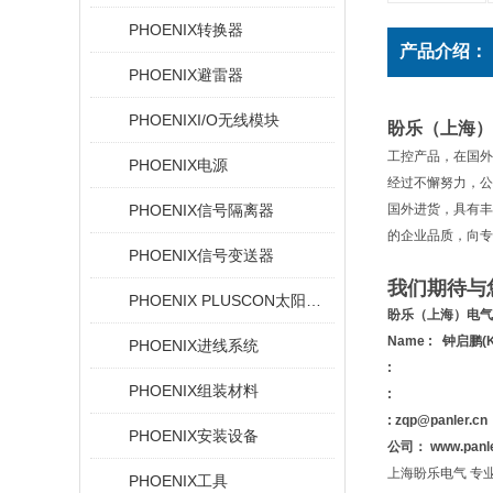
PHOENIX转换器
产品介绍：
PHOENIX避雷器
PHOENIXI/O无线模块
盼乐（上海）
工控产品，在国外
PHOENIX电源
经过不懈努力，公
PHOENIX信号隔离器
国外进货，具有丰
的企业品质，向专
PHOENIX信号变送器
我们期待与
PHOENIX PLUSCON太阳能设备的光伏连接器
盼乐（上海）电气
Name : 钟启鹏(K
PHOENIX进线系统
:
PHOENIX组装材料
:
: zqp@panler.cn
PHOENIX安装设备
公司： www.panl
上海盼乐电气 专业欧洲
PHOENIX工具