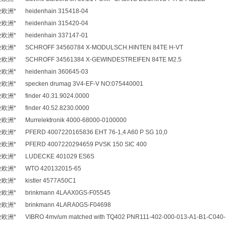
* heidenhain 315418-04
* heidenhain 315420-04
* heidenhain 337147-01
* SCHROFF 34560784 X-MODULSCH.HINTEN 84TE H-VT
* SCHROFF 34561384 X-GEWINDESTREIFEN 84TE M2.5
* heidenhain 360645-03
 specken drumag 3V4-EF-V NO:075440001
* finder 40.31.9024.0000
* finder 40.52.8230.0000
 Murrelektronik 4000-68000-0100000
 PFERD 4007220165836 EHT 76-1,4 A60 P SG 10,0
* PFERD 4007220294659 PVSK 150 SIC 400
洲* LUDECKE 401029 ES6S
洲* WTO 420132015-65
* kistler 4577A50C1
* brinkmann 4LAAX0GS-F05545
* brinkmann 4LARA0GS-F04698
VIBRO 4mv/um matched with TQ402 PNR111-402-000-013-A1-B1-C040