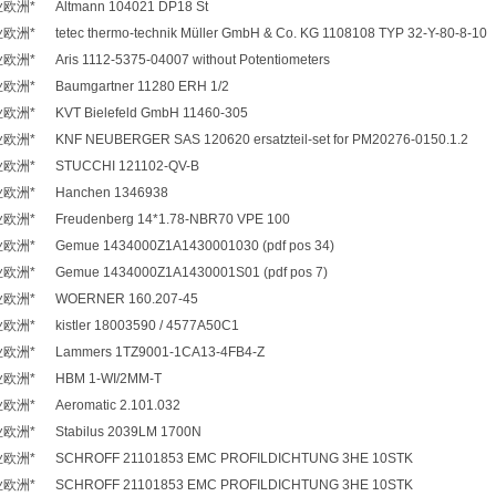
* Altmann 104021 DP18 St
tetec thermo-technik Müller GmbH & Co. KG 1108108 TYP 32-Y-80-8-1
Aris 1112-5375-04007 without Potentiometers
* Baumgartner 11280 ERH 1/2
* KVT Bielefeld GmbH 11460-305
KNF NEUBERGER SAS 120620 ersatzteil-set for PM20276-0150.1.2
洲* STUCCHI 121102-QV-B
洲* Hanchen 1346938
* Freudenberg 14*1.78-NBR70 VPE 100
 Gemue 1434000Z1A1430001030 (pdf pos 34)
 Gemue 1434000Z1A1430001S01 (pdf pos 7)
洲* WOERNER 160.207-45
 kistler 18003590 / 4577A50C1
* Lammers 1TZ9001-1CA13-4FB4-Z
洲* HBM 1-WI/2MM-T
* Aeromatic 2.101.032
* Stabilus 2039LM 1700N
* SCHROFF 21101853 EMC PROFILDICHTUNG 3HE 10STK
* SCHROFF 21101853 EMC PROFILDICHTUNG 3HE 10STK