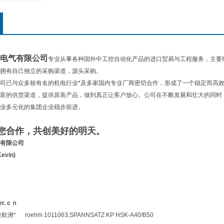
电气有限公司
专业从事各种国外中工控自动化产品的进口贸易与工程服务，主要
拥有自己独立的采购渠道，源头采购。
司已与众多较有名的机电行业*及多家国内专业厂商密切合作，形成了一个稳定而高效
富的供货渠道，提供原装产品，做到真正让客户放心。公司在不断发展和壮大的同时，
业多元化的集团企业稳步前进。
您合作，共创美好的明天。
有限公司
evin)
er.ｃｎ
* roehm 1011063;SPANNSATZ KP HSK-A40/B50