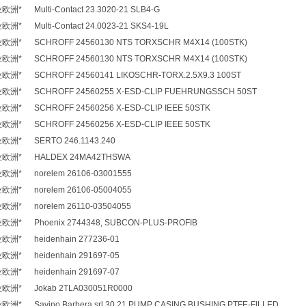
 Multi-Contact 23.3020-21 SLB4-G
 Multi-Contact 24.0023-21 SKS4-19L
* SCHROFF 24560130 NTS TORXSCHR M4X14 (100STK)
* SCHROFF 24560130 NTS TORXSCHR M4X14 (100STK)
* SCHROFF 24560141 LIKOSCHR-TORX.2.5X9.3 100ST
* SCHROFF 24560255 X-ESD-CLIP FUEHRUNGSSCH 50ST
* SCHROFF 24560256 X-ESD-CLIP IEEE 50STK
* SCHROFF 24560256 X-ESD-CLIP IEEE 50STK
洲* SERTO 246.1143.240
欧洲* HALDEX 24MA42THSWA
* norelem 26106-03001555
* norelem 26106-05004055
* norelem 26110-03504055
* Phoenix 2744348, SUBCON-PLUS-PROFIB
* heidenhain 277236-01
* heidenhain 291697-05
* heidenhain 291697-07
洲* Jokab 2TLA030051R0000
 Savino Barbera srl 30.21 PUMP CASING BUSHING PTFE-FILLED