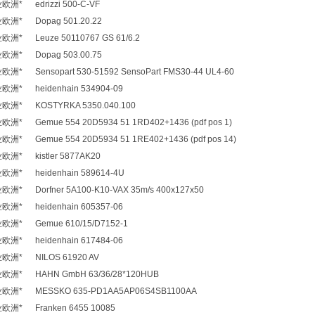
* edrizzi 500-C-VF
洲* Dopag 501.20.22
* Leuze 50110767 GS 61/6.2
洲* Dopag 503.00.75
 Sensopart 530-51592 SensoPart FMS30-44 UL4-60
* heidenhain 534904-09
洲* KOSTYRKA 5350.040.100
 Gemue 554 20D5934 51 1RD402+1436 (pdf pos 1)
 Gemue 554 20D5934 51 1RE402+1436 (pdf pos 14)
* kistler 5877AK20
* heidenhain 589614-4U
 Dorfner 5A100-K10-VAX 35m/s 400x127x50
* heidenhain 605357-06
洲* Gemue 610/15/D7152-1
* heidenhain 617484-06
洲* NILOS 61920 AV
洲* HAHN GmbH 63/36/28*120HUB
洲* MESSKO 635-PD1AA5AP06S4SB1100AA
洲* Franken 6455 10085