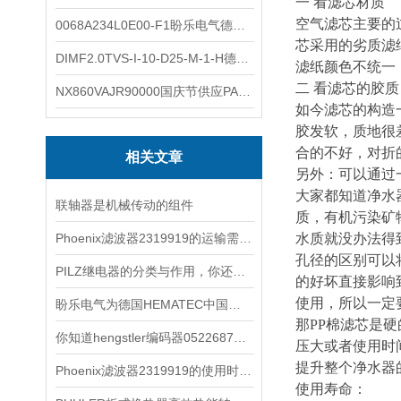
一 看滤芯材质
空气滤芯主要的
0068A234L0E00-F1盼乐电气德国ASCO电磁阀 0068A234L0E00F1
芯采用的劣质滤
DIMF2.0TVS-I-10-D25-M-1-H德国进口BOPP密度计DIMF2.0TVS-I-10-D25-M
滤纸颜色不统一
二 看滤芯的胶质
NX860VAJR90000国庆节供应PARKER电机NX860VAJR9000
如今滤芯的构造
胶发软，质地很
合的不好，对折
相关文章
另外：可以通过
大家都知道净水
联轴器是机械传动的组件
质，有机污染矿
Phoenix滤波器2319919的运输需要注意什么
水质就没办法得
孔径的区别可以将
PILZ继电器的分类与作用，你还傻傻搞不懂吗？
的好坏直接影响
使用，所以一定
盼乐电气为德国HEMATEC中国区特约经销商
那PP棉滤芯是
你知道hengstler编码器0522687都有哪些常见的故障吗
压大或者使用时
提升整个净水器
Phoenix滤波器2319919的使用时注意事项
使用寿命：