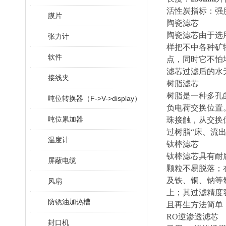
活性炭指标：强度
膜片
陶瓷滤芯
陶瓷滤芯由于选
张力计
样把不中各种矿
软件
点，同时它不怕
滤芯过滤后的水
接线夹
树脂滤芯
树脂是一种多孔
吨位转换器（F->V->display）
负电荷交换位置
吨位累加器
珠接触，从交换
过树脂“床、流
温度计
钛棒滤芯
钛棒滤芯具有耐
屏蔽电缆
颗粒不易脱落；
及铁、铜、钠等
风扇
上；其过滤精度
防锈油加热槽
且再生方法简单
RO逆渗透滤芯
封口机