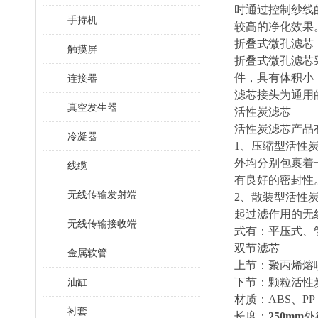
时通过控制纱线
手持机
较高的净化效果
折叠式微孔滤芯
触摸屏
折叠式微孔滤芯
件，具有体积小
连接器
滤芯接头为通用
真空发生器
活性炭滤芯
活性炭滤芯产品
冷凝器
1、压缩型活性
外均分别包裹着
线缆
有良好的密封性
无线传输发射端
2、散装型活性
起过滤作用的无
无线传输接收端
式有：平压式、管道
双节滤芯
金属软管
上节：聚丙烯熔
油缸
下节：颗粒活性
材质：ABS、PP
衬套
长度：
250mm
外