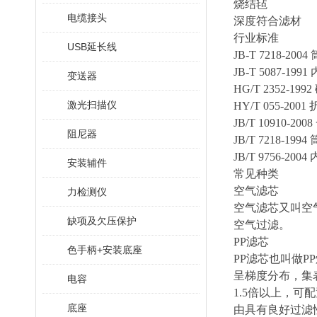
烧结毡
电缆接头
深度符合滤材
行业标准
USB延长线
JB-T 7218-
JB-T 5087-
变送器
HG/T 2352-
激光扫描仪
HY/T 055-2
JB/T 1091
阻尼器
JB/T 7218-1
JB/T 9756-
安装辅件
常见种类
空气滤芯
力检测仪
空气滤芯又叫空
缺项及欠压保护
空气过滤。
PP滤芯
色手柄+安装底座
PP滤芯也叫做
呈梯度分布，集
电容
1.5倍以上，
底座
由具有良好过滤