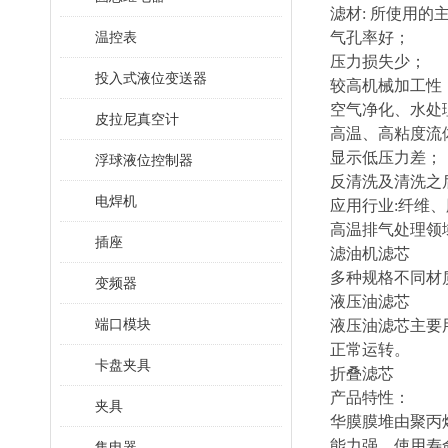
滤材: 所使用的
温控表
气孔率好；
压力损失少；
投入式液位变送器
较高机械加工性
空气净化、水处
皮拉尼真空计
高温、高粘度流
显示低压力差；
浮球液位控制器
反清洗及清洗之
电焊机
应用行业:纤维、
高温排气处理领
插座
滤油机滤芯
多种规格不同材质
变频器
液压油滤芯
端口模块
液压油滤芯主要
正常运转。
卡盘夹具
折叠滤芯
产品特性：
夹具
华膜膜堆由聚丙
能力强，使用寿
集电器