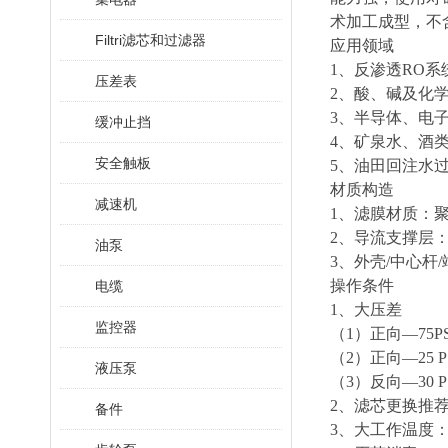
术加工成型，不
Filtri滤芯和过滤器
应用领域
1、反渗透RO系
压差表
2、酸、碱及化
3、半导体、电
缓冲止挡
4、矿泉水、酒
安全触板
5、油田回注水
材质构造
减速机
1、滤膜材质：聚
2、导流支撑层：
油泵
3、外壳/中心杆
操作条件
电缆
1、大压差
监控器
（1）正向—75PS
（2）正向—25 PS
液压泵
（3）反向—30 PS
2、滤芯更换推荐压差
备件
3、大工作温度：