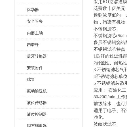
采用RO逆渗透膜
花费数十亿美元
驱动器
透到浓度低的一
安全管夹
物，污染有机物
不锈钢滤芯
内磨主轴
不锈钢滤芯(Stai
多层不锈钢烧结网
内磨杆
不锈钢滤芯特点
1良好的过滤性能
蓝牙转换器
2耐蚀性、耐热
安装附件
3 不锈钢滤芯
4不锈钢滤芯单
端冒
5 不锈钢滤芯
应用： 石油化
振动输送机
80-200l/min
液位传感器
前级除水，也可
适用于电子、石
液位控制器
净化。
波纹状滤芯
固态继电器