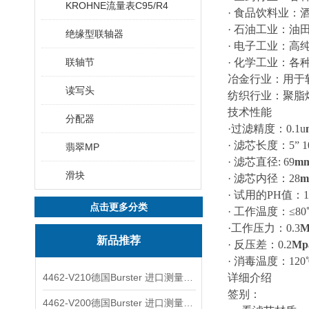
KROHNE流量表C95/R4
· 食品饮料业
· 石油工业：油
绝缘型联轴器
· 电子工业：高
联轴节
· 化学工业：
冶金行业：用于
读写头
纺织行业：聚脂
技术性能
分配器
·过滤精度：0.1u
· 滤芯长度：5” 10”
翡翠MP
· 滤芯直径: 69
m
滑块
· 滤芯内径：28
m
· 试用的PH值：1-
点击更多分类
· 工作温度：≤80℃
·工作压力：0.3
M
新品推荐
· 反压差：0.2
Mp
· 消毒温度：12
4462-V210德国Burster 进口测量仪 4463-V0000
详细介绍
签别：
4462-V200德国Burster 进口测量仪 4462-V210