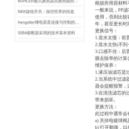
BUHLER板式换热器高效热能转换的奥秘与广泛应用
根据所用原材料
一般来说，PP
NKK旋钮开关：操控世界的转盘
使用，否则比较容
hengstler继电器是连接与控制的桥梁
年，甚至更长时
更换信号：
SIBA熔断器采用的技术基本资料
1.造水太慢：前
2.造水太快(不
3.口感不佳：后
膜去除率的计算公式
维护保养：
1.液压油滤芯
2.当系统中过
器会提醒报警，
3.在清洗滤芯
带来损坏。
更换方法：
此过程中通常会
a) 关掉电镀球
b) 打开鹅颈，