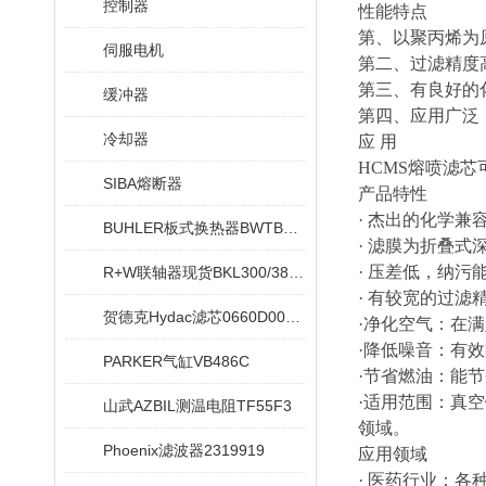
控制器
性能特点
第、以聚丙烯为
伺服电机
第二、过滤精度
第三、有良好的
缓冲器
第四、应用广泛
冷却器
应 用
HCMS熔喷滤
SIBA熔断器
产品特性
· 杰出的化学
BUHLER板式换热器BWTB08X020-NEU
· 滤膜为折叠
· 压差低，纳污
R+W联轴器现货BKL300/38/42
· 有较宽的过滤
贺德克Hydac滤芯0660D005ON
·净化空气：在
·降低噪音：有
PARKER气缸VB486C
·节省燃油：能节
·适用范围：真
山武AZBIL测温电阻TF55F3
领域。
Phoenix滤波器2319919
应用领域
· 医药行业：