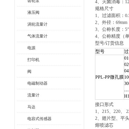
齿轮泵
4、灭菌消毒：1
规格尺寸
液压阀
1、过滤面积：0.5
2、外径：69mm
涡轮流量计
3、公称长度：5″、
气体流量计
4、公称精度（单位
型号/订货信息
电源
型号
过
01
打印机
02
04
阀
PPL-PP微孔膜
10
电磁制动器
30
…
流量计
H1
接口形式
马达
1、215、220、
2、翅片型、平
电容式传感器
熔喷滤芯