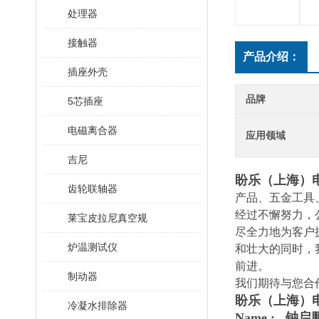
处理器
接触器
产品介绍：
插座外壳
品牌
5芯插座
电磁离合器
应用领域
吉尼
盼乐（上海）
齿轮联轴器
产品、五金工具
经过不懈努力，
莱宝皮拉尼真空规
尽全力地为客户
炉温测试仪
和壮大的同时，
前进。
制动器
我们期待与您合
盼乐（上海）
冷凝水排除器
Name : 钟启