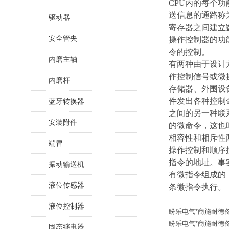
CPU内的每个
送信息的通路称
驱动器
寄存器之间建立
安全管夹
操作控制器的功
令的控制。
内磨主轴
有两种由于设计
作控制信号或微
内磨杆
存储器、外围设
件发出各种控制
蓝牙转换器
之间的另一种联
安装附件
的微命令，这也
相容性和相斥性
端冒
操作控制和顺序
指令的地址。事
振动输送机
有微指令组成的
液位传感器
条微指令执行。
液位控制器
盼乐电气*商施耐德备品
盼乐电气*商施耐德备品
固态继电器