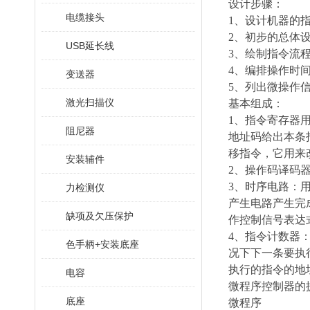
设计步骤：
电缆接头
1、设计机器的
2、初步的总体
USB延长线
3、绘制指令流
4、编排操作时
变送器
5、列出微操作
激光扫描仪
基本组成：
1、指令寄存器
阻尼器
地址码给出本条
移指令，它用来
安装辅件
2、操作码译码
3、时序电路：
力检测仪
产生电路产生完
缺项及欠压保护
作控制信号表达
4、指令计数器
色手柄+安装底座
况下下一条要执
执行的指令的地
电容
微程序控制器的
底座
微程序