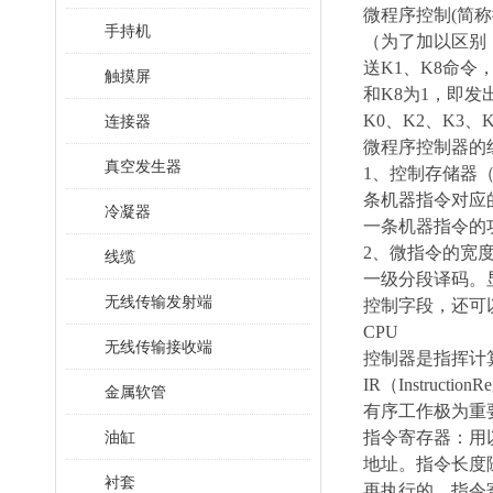
微程序控制(简
手持机
（为了加以区别
送K1、K8命令
触摸屏
和K8为1，即发
K0、K2、K3
连接器
微程序控制器的
真空发生器
1、控制存储器（
条机器指令对应
冷凝器
一条机器指令的
2、微指令的宽
线缆
一级分段译码。
无线传输发射端
控制字段，还可
CPU
无线传输接收端
控制器是指挥计
IR（Instruct
金属软管
有序工作极为重
油缸
指令寄存器：用
地址。指令长度
衬套
再执行的。指令