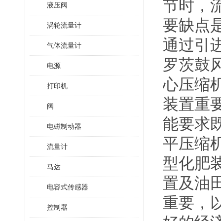
节时，
液压阀
要缺点
涡轮流量计
通过引
气体流量计
罗茨鼓
电源
心压缩
打印机
装置重
阀
能要求
电磁制动器
平压缩
流量计
型化肥
马达
置及油
电容式传感器
重要，
控制器