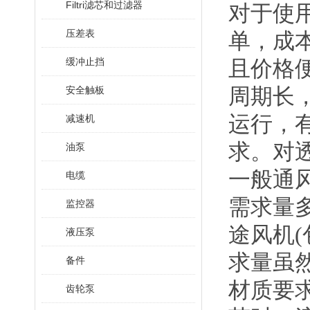
Filtri滤芯和过滤器
对于使
压差表
单，成
缓冲止挡
且价格
周期长
安全触板
运行，
减速机
求。对
油泵
一般通
电缆
需求量
监控器
途风机
液压泵
求量虽
备件
材质要
齿轮泵