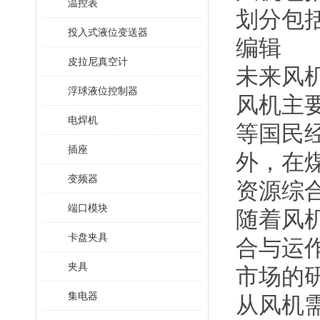
温控表
划分包
投入式液位变送器
编辑
皮拉尼真空计
未来风
浮球液位控制器
风机主
电焊机
等国民
插座
外，在
变频器
资源综
端口模块
随着风
卡盘夹具
合与运
夹具
市场的
集电器
从风机