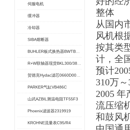
好的经
伺服电机
整体
缓冲器
从国内
冷却器
风机根
SIBA熔断器
按其类
BUHLER板式换热器BWTB08X020-NEU
计，全国
R+W联轴器现货BKL300/38/42
预计20
贺德克Hydac滤芯0660D005ON
310万
PARKER气缸VB486C
2005 
山武AZBIL测温电阻TF55F3
流压缩机
Phoenix滤波器2319919
和鼓风机
KROHNE流量表C95/R4
中国通用