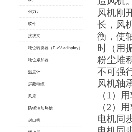
造风机
风机刚
张力计
长，风
软件
衡，使轴
接线夹
时（用
吨位转换器（F->V->display）
粉尘堆
吨位累加器
不可强
温度计
风机轴
屏蔽电缆
（1）用
风扇
（2）
防锈油加热槽
电机同步
封口机
电机同步