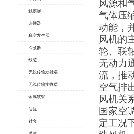
风源和
触摸屏
气体压
连接器
动能，
真空发生器
风机的
冷凝器
轮、联
线缆
无动力
无线传输发射端
流，推
空气排
无线传输接收端
风机关
金属软管
国家空
油缸
定工况
衬套
膜片