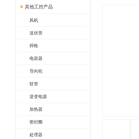
其他工控产品
风机
送丝管
焊枪
电容器
导向轮
软管
逆变电源
加热器
密封圈
处理器