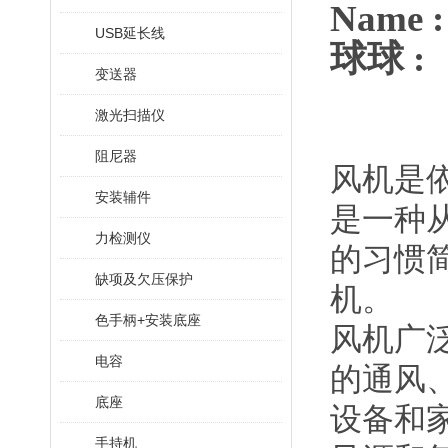
Name
USB延长线
球球 :
变送器
激光扫描仪
阻尼器
风机是
安装辅件
是一种
力检测仪
的习惯
缺项及欠压保护
机。
色手柄+安装底座
风机广
电容
的通风
底座
设备和
手持机