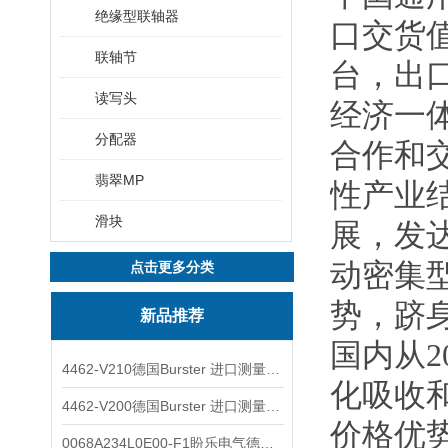
绝缘型联轴器
口交货值为
联轴节
台，出口
读写头
经济一
分配器
合作和
翡翠MP
性产业
滑块
展，发
动密集
点击更多分类
势，跻
新品推荐
国内从
4462-V210德国Burster 进口测量仪 4463-V0000
化吸收
4462-V200德国Burster 进口测量仪 4462-V210
价格优
0068A234L0E00-F1盼乐电气德国ASCO电磁阀 0068A234L0E00F1