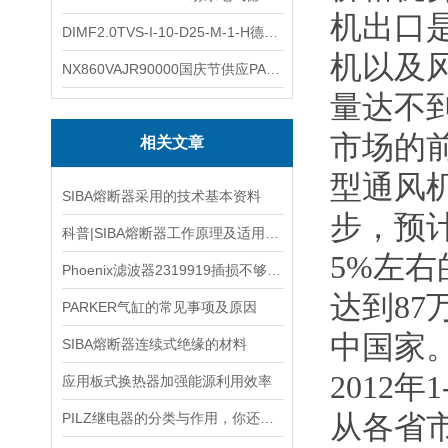
机出口
DIMF2.0TVS-I-10-D25-M-1-H德国进口BOPP密度计DIMF2.0TVS-I-10-D25-M
机以及
NX860VAJR90000国庆节供应PARKER电机NX860VAJR9000
量达不
市场的前
相关文章
型通风
SIBA熔断器采用的技术基本资料
步，预计
科普|SIBA熔断器工作原理及适用场景解析
5%左右
Phoenix滤波器2319919插损不够？怎么办？
达到8
PARKER气缸的常见事项及原因
中国家
SIBA熔断器连续式绝缘的材料
2012年
应用板式换热器加强能源利用效率
从各省市
PILZ继电器的分类与作用，你还傻傻搞不懂吗？