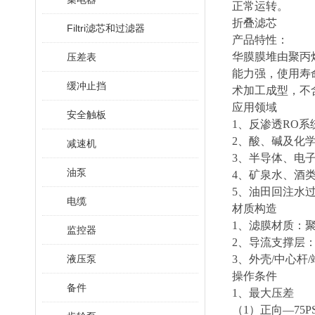
正常运转。
折叠滤芯
Filtri滤芯和过滤器
产品特性：
华膜膜堆由聚丙
压差表
能力强，使用寿
缓冲止挡
术加工成型，不
应用领域
安全触板
1、反渗透RO系
2、酸、碱及化
减速机
3、半导体、电
油泵
4、矿泉水、酒
5、油田回注水
电缆
材质构造
1、滤膜材质：聚
监控器
2、导流支撑层：
液压泵
3、外壳/中心杆
操作条件
备件
1、最大压差
（1）正向—75PS