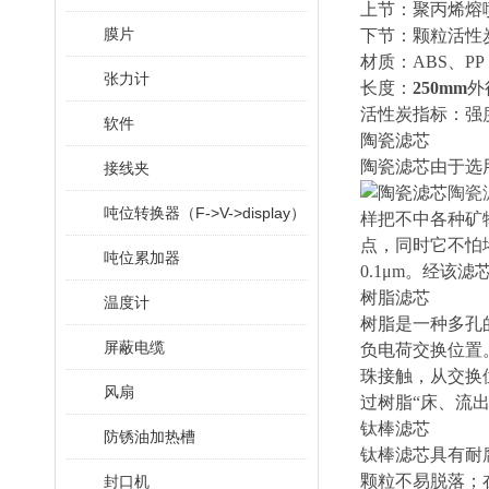
上节：聚丙烯熔
膜片
下节：颗粒活性
材质：ABS、PP
张力计
长度：
250mm
外
活性炭指标：强度
软件
陶瓷滤芯
陶瓷滤芯由于选
接线夹
陶瓷
吨位转换器（F->V->display）
样把不中各种矿
点，同时它不怕
吨位累加器
0.1μm。经
树脂滤芯
温度计
树脂是一种多孔
屏蔽电缆
负电荷交换位置
珠接触，从交换
风扇
过树脂“床、流
钛棒滤芯
防锈油加热槽
钛棒滤芯具有耐
颗粒不易脱落；
封口机