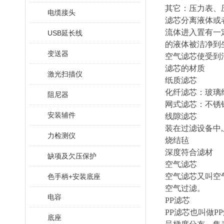
其它：压力表、
电缆接头
滤芯分离液体或
流体进入置有一
USB延长线
的液体被洁净到
变送器
空气滤芯使受到
滤芯的材质
激光扫描仪
纸质滤芯
化纤滤芯：玻璃
阻尼器
网式滤芯：不锈
安装辅件
线隙滤芯
装在过滤设备中,
力检测仪
烧结毡
深度符合滤材
缺项及欠压保护
空气滤芯
空气滤芯又叫空
色手柄+安装底座
空气过滤。
电容
PP滤芯
PP滤芯也叫做
底座