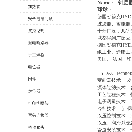
Name : 钟启
加热管
球球 :
德国贺德克HYD
安全电器门锁
过滤器、蓄能器
皮拉尼规
十分广泛，几乎
域都得到广泛应
漏电断路器
德国贺德克HY
纸工业、造船工
手工焊枪
美国、 法国、
电位器
HYDAC Tec
附件
蓄能器技术： 
流体过滤技术：
定位器
工艺过程技术：
电子测量技术：
打印机喷头
冷却技术： 油
弯头连接器
液压控制技术：
液压、润滑系统
移动胶头
管道安装技术：