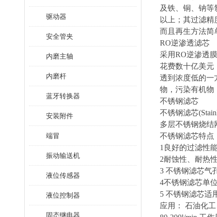
及铁、铜、钠等
驱动器
以上；其过滤精
而且再生方法简
安全管夹
RO逆渗透滤芯
采用RO逆渗透膜
内磨主轴
花费数十亿美元
内磨杆
透到浓度低的一
物，污染有机物
蓝牙转换器
不锈钢滤芯
不锈钢滤芯(Stai
安装附件
多层不锈钢烧结网
端冒
不锈钢滤芯特点
1良好的过滤性能
振动输送机
2耐蚀性、耐热
3 不锈钢滤芯
液位传感器
4不锈钢滤芯单
5 不锈钢滤芯
液位控制器
应用： 石油化
固态继电器