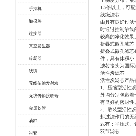
呈梯度分布，集
1.5倍以上，
手持机
线绕滤芯
触摸屏
由具有良好过滤
时通过控制纱线
连接器
较高的净化效果
折叠式微孔滤芯
真空发生器
折叠式微孔滤芯
冷凝器
件，具有体积小
滤芯接头为国际
线缆
活性炭滤芯
活性炭滤芯产品
无线传输发射端
1、压缩型活性
外均分别包裹着
无线传输接收端
有良好的密封性
金属软管
2、散装型活性
起过滤作用的无
油缸
式有：平压式、管道
双节滤芯
衬套