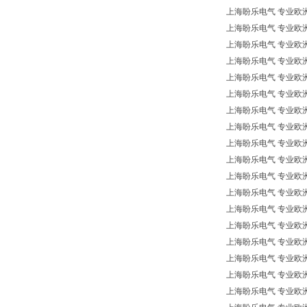
上海盼乐电气 专业欧洲* 
上海盼乐电气 专业欧洲
上海盼乐电气 专业欧
上海盼乐电气 专业欧洲
上海盼乐电气 专业欧洲* 
上海盼乐电气 专业欧洲*
上海盼乐电气 专业欧洲* H
上海盼乐电气 专业欧洲* 
上海盼乐电气 专业欧洲* 
上海盼乐电气 专业欧洲* K
上海盼乐电气 专业欧洲* S
上海盼乐电气 专业欧洲* 
上海盼乐电气 专业欧洲*
上海盼乐电气 专业欧洲* M
上海盼乐电气 专业欧洲* 
上海盼乐电气 专业欧洲*
上海盼乐电气 专业欧洲*
上海盼乐电气 专业欧洲* 