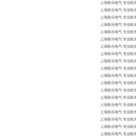
上海盼乐电气 专业欧洲
上海盼乐电气 专业欧洲
上海盼乐电气 专业欧洲*
上海盼乐电气 专业欧洲
上海盼乐电气 专业欧洲*
上海盼乐电气 专业欧洲
上海盼乐电气 专业欧洲*
上海盼乐电气 专业欧洲
上海盼乐电气 专业欧洲
上海盼乐电气 专业欧洲*
上海盼乐电气 专业欧洲
上海盼乐电气 专业欧洲*
上海盼乐电气 专业欧洲*
上海盼乐电气 专业欧洲*
上海盼乐电气 专业欧洲*
上海盼乐电气 专业欧洲*
上海盼乐电气 专业欧洲
上海盼乐电气 专业欧洲
上海盼乐电气 专业欧洲*