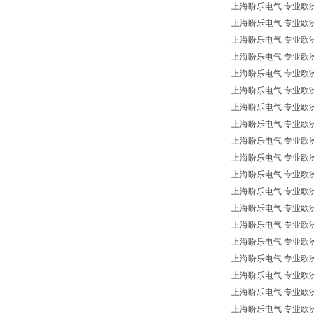
上海盼乐电气 专业欧洲* 
上海盼乐电气 专业欧洲
上海盼乐电气 专业欧洲*
上海盼乐电气 专业欧洲* 
上海盼乐电气 专业欧洲
上海盼乐电气 专业欧洲
上海盼乐电气 专业欧洲
上海盼乐电气 专业欧洲
上海盼乐电气 专业欧
上海盼乐电气 专业欧洲*
上海盼乐电气 专业欧洲
上海盼乐电气 专业欧洲
上海盼乐电气 专业欧洲
上海盼乐电气 专业欧洲* 
上海盼乐电气 专业欧洲* SY
上海盼乐电气 专业欧洲
上海盼乐电气 专业欧洲*
上海盼乐电气 专业欧洲
上海盼乐电气 专业欧洲