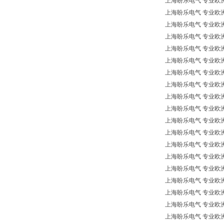
上海盼乐电气 专业欧洲*
上海盼乐电气 专业欧洲
上海盼乐电气 专业欧洲*
上海盼乐电气 专业欧洲
上海盼乐电气 专业欧洲
上海盼乐电气 专业欧洲*
上海盼乐电气 专业欧洲*
上海盼乐电气 专业欧洲
上海盼乐电气 专业欧洲*
上海盼乐电气 专业欧洲
上海盼乐电气 专业欧洲
上海盼乐电气 专业欧洲*
上海盼乐电气 专业欧洲*
上海盼乐电气 专业欧洲*
上海盼乐电气 专业欧洲*
上海盼乐电气 专业欧洲
上海盼乐电气 专业欧洲*
上海盼乐电气 专业欧洲
上海盼乐电气 专业欧洲*