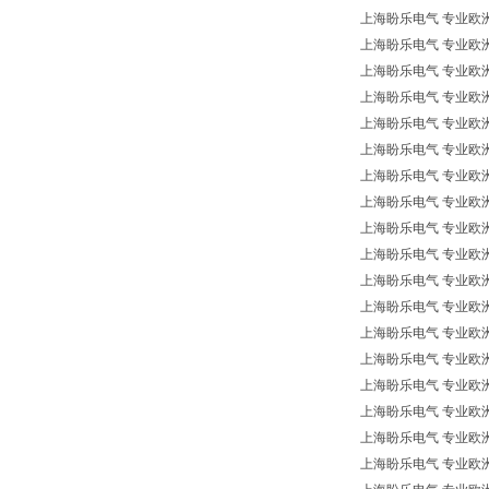
上海盼乐电气 专业欧洲*
上海盼乐电气 专业欧洲*
上海盼乐电气 专业欧洲*
上海盼乐电气 专业欧洲
上海盼乐电气 专业欧洲*
上海盼乐电气 专业欧洲*
上海盼乐电气 专业欧洲
上海盼乐电气 专业欧洲
上海盼乐电气 专业欧洲*
上海盼乐电气 专业欧洲
上海盼乐电气 专业欧洲*
上海盼乐电气 专业欧洲*
上海盼乐电气 专业欧洲
上海盼乐电气 专业欧洲*
上海盼乐电气 专业欧洲*
上海盼乐电气 专业欧洲
上海盼乐电气 专业欧洲*
上海盼乐电气 专业欧洲