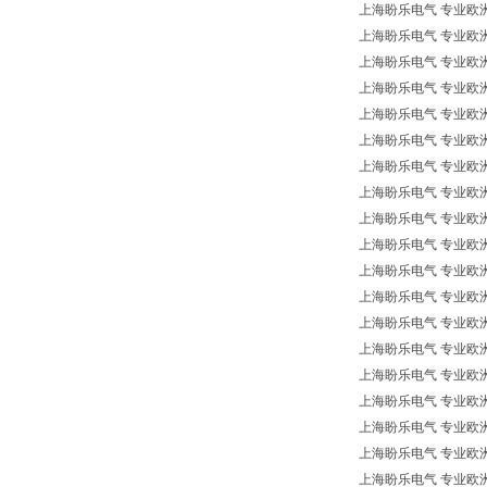
上海盼乐电气 专业欧洲* 
上海盼乐电气 专业欧洲* F
上海盼乐电气 专业欧洲
上海盼乐电气 专业欧洲* k
上海盼乐电气 专业欧洲* S
上海盼乐电气 专业欧洲
上海盼乐电气 专业欧洲* 
上海盼乐电气 专业欧洲* 
上海盼乐电气 专业欧洲*
上海盼乐电气 专业欧洲* ME
上海盼乐电气 专业欧洲* ROEM
上海盼乐电气 专业欧洲
上海盼乐电气 专业欧洲* J
上海盼乐电气 专业欧洲* 
上海盼乐电气 专业欧洲
上海盼乐电气 专业欧洲* tue
上海盼乐电气 专业欧洲* 
上海盼乐电气 专业欧洲* t
上海盼乐电气 专业欧洲* 