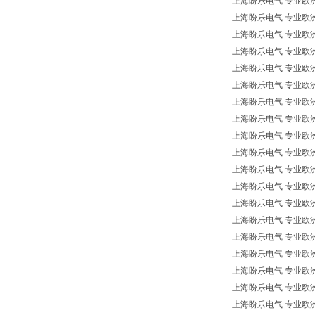
上海盼乐电气 专业欧洲* 
上海盼乐电气 专业欧洲*
上海盼乐电气 专业欧洲
上海盼乐电气 专业欧洲*
上海盼乐电气 专业欧洲
上海盼乐电气 专业欧洲*
上海盼乐电气 专业欧洲
上海盼乐电气 专业欧洲* BAR
上海盼乐电气 专业欧洲* Kali
上海盼乐电气 专业欧洲* 
上海盼乐电气 专业欧洲*
上海盼乐电气 专业欧洲* 
上海盼乐电气 专业欧洲* Se
上海盼乐电气 专业欧洲
上海盼乐电气 专业欧洲
上海盼乐电气 专业欧洲
上海盼乐电气 专业欧洲
上海盼乐电气 专业欧洲
上海盼乐电气 专业欧洲*