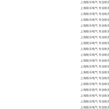
上海盼乐电气 专业欧洲
上海盼乐电气 专业欧洲
上海盼乐电气 专业欧洲
上海盼乐电气 专业欧洲
上海盼乐电气 专业欧洲* E
上海盼乐电气 专业欧洲* 
上海盼乐电气 专业欧洲* b
上海盼乐电气 专业欧洲* St
上海盼乐电气 专业欧洲
上海盼乐电气 专业欧洲* 
上海盼乐电气 专业欧洲*
上海盼乐电气 专业欧洲*
上海盼乐电气 专业欧洲*
上海盼乐电气 专业欧洲*
上海盼乐电气 专业欧洲* 
上海盼乐电气 专业欧洲* FL
上海盼乐电气 专业欧洲
上海盼乐电气 专业欧
上海盼乐电气 专业欧洲* 