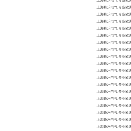
上海盼乐电气 专业欧洲
上海盼乐电气 专业欧洲*
上海盼乐电气 专业欧洲
上海盼乐电气 专业欧洲*
上海盼乐电气 专业欧洲*
上海盼乐电气 专业欧洲
上海盼乐电气 专业欧洲*
上海盼乐电气 专业欧洲
上海盼乐电气 专业欧洲
上海盼乐电气 专业欧洲*
上海盼乐电气 专业欧洲*
上海盼乐电气 专业欧洲
上海盼乐电气 专业欧洲*
上海盼乐电气 专业欧洲*
上海盼乐电气 专业欧洲
上海盼乐电气 专业欧洲*
上海盼乐电气 专业欧洲*
上海盼乐电气 专业欧洲
上海盼乐电气 专业欧洲*