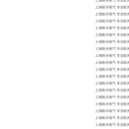
上海盼乐电气 专业欧洲*
上海盼乐电气 专业欧洲* E
上海盼乐电气 专业欧洲
上海盼乐电气 专业欧洲
上海盼乐电气 专业欧洲
上海盼乐电气 专业欧洲*
上海盼乐电气 专业欧洲*
上海盼乐电气 专业欧洲
上海盼乐电气 专业欧洲* 
上海盼乐电气 专业欧洲* W
上海盼乐电气 专业欧洲* n
上海盼乐电气 专业欧洲*
上海盼乐电气 专业欧洲* Le
上海盼乐电气 专业欧洲
上海盼乐电气 专业欧洲
上海盼乐电气 专业欧洲
上海盼乐电气 专业欧洲
上海盼乐电气 专业欧洲*
上海盼乐电气 专业欧洲* 