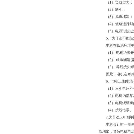
（1）负载过大；
（2）缺相；
（3）风道堵塞；
（4）低速运行时
（5）电源谐波过
5、为什么不能任意
电机在低温环境中
（1） 电机绝缘开
（2） 轴承润滑脂
（3） 导线接头焊
因此，电机在寒冷环
6、电机三相电流不
（1）三相电压不
（2）电机内部某相
（3）电机绕组匝间
（4）接线错误。
7.为什么60Hz的
电机设计时一般使硅
流增加，导致电机电