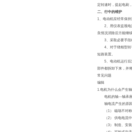
定转速时，提起电刷
二、行中的维护
1、电动机应经常保
2、用仪表监视电源
良情况消除后方能继
3、采取必要手段检
4、对于绕相型转子
短路装置。
5、电动机运行后定
部件都拆卸下来，并
常见问题
编辑
1.电机为什么会产生
电机的轴---轴承座
轴电流产生的原因
（1） 磁场不对称
（2） 供电电流中
（3） 制造、安装