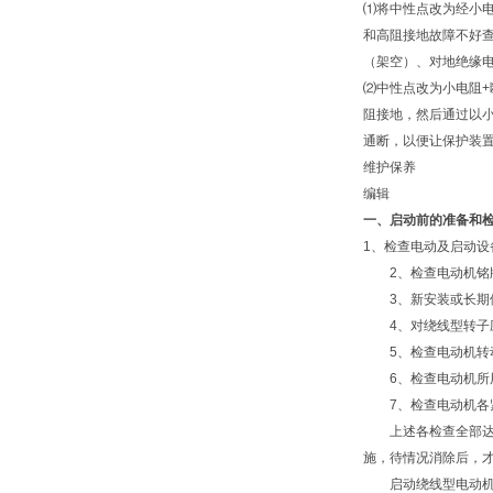
⑴将中性点改为经小电
和高阻接地故障不好
（架空）、对地绝缘
⑵中性点改为小电阻
阻接地，然后通过以
通断，以便让保护装
维护保养
编辑
一、启动前的准备和
1、检查电动及启动
2、检查电动机铭牌
3、新安装或长期停
4、对绕线型转子应
5、检查电动机转动
6、检查电动机所用
7、检查电动机各紧
上述各检查全部达到
施，待情况消除后，
启动绕线型电动机时