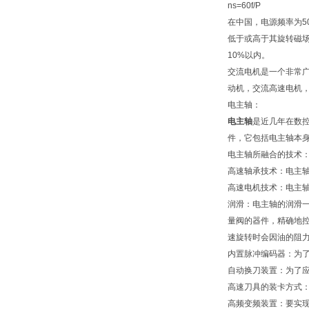
ns=60f/P
在中国，电源频率为5
低于或高于其旋转磁
10%以内。
交流电机是一个非常
动机，交流高速电机
电主轴：
电主轴
是近几年在数
件，它包括电主轴本
电主轴所融合的技术
高速轴承技术：电主
高速电机技术：电主
润滑：电主轴的润滑
量阀的器件，精确地
速旋转时会因油的阻
内置脉冲编码器：为
自动换刀装置：为了
高速刀具的装卡方式：
高频变频装置：要实