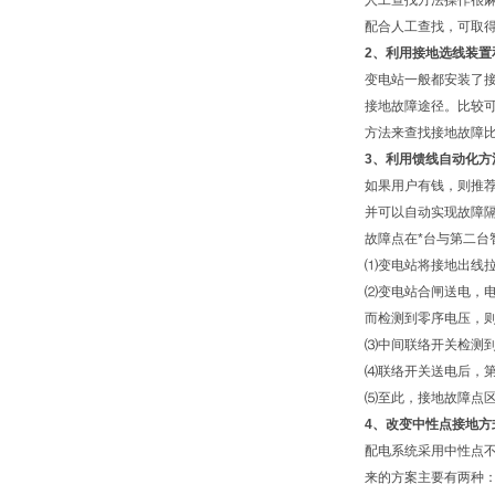
人工查找方法操作很
配合人工查找，可取
2
、利用接地选线装置
变电站一般都安装了
接地故障途径。比较
方法来查找接地故障
3
、利用馈线自动化方
如果用户有钱，则推荐
并可以自动实现故障隔
故障点在*台与第二台
⑴变电站将接地出线
⑵变电站合闸送电，电
而检测到零序电压，则
⑶中间联络开关检测
⑷联络开关送电后，第
⑸至此，接地故障点
4
、改变中性点接地方
配电系统采用中性点不
来的方案主要有两种