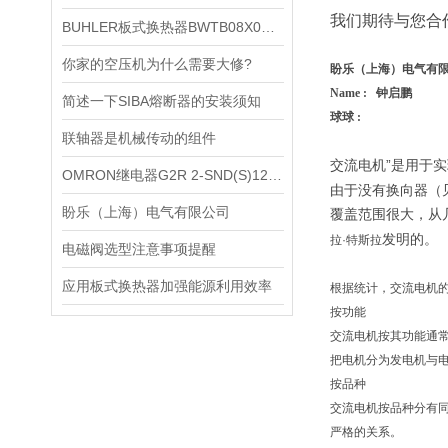
我们期待与您合
BUHLER板式换热器BWTB08X020-NEU的维修保养
你家的空压机为什么需要大修?
盼乐（上海）电气有
Name : 钟启鹏
简述一下SIBA熔断器的安装须知
球球 :
联轴器是机械传动的组件
交流电机”是用于
OMRON继电器G2R 2-SND(S)12VDC大揭秘
由于没有换向器（
盼乐（上海）电气有限公司
覆盖范围很大，从
发明的。
拉·特斯拉
电磁阀选型注意事项提醒
应用板式换热器加强能源利用效率
根据统计，交流电机
按功能
交流电机按其功能通
把电机分为发电机与
按品种
交流电机按品种分有同
严格的关系。