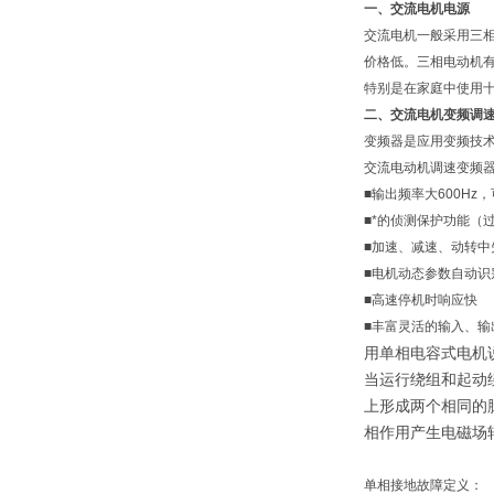
一、交流电机电源
交流电机一般采用三
价格低。三相电动机
特别是在家庭中使用
二、交流电机变频调
变频器是应用变频技
交流电动机调速变频器
■输出频率大600Hz
■*的侦测保护功能（
■加速、减速、动转中
■电机动态参数自动
■高速停机时响应快
■丰富灵活的输入、输
用单相电容式电机
当运行绕组和起动
上形成两个相同的
相作用产生电磁场
单相接地故障定义：