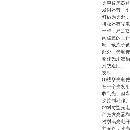
光电传感器通
发射器带一个
灯做为光源，
接收器有光电
一样，只是它
向偏置的工作
时，载流子被
此外，光电传
够使光束准确
射线返回。
类型
⑴槽型光电传
把一个光发射
收到光。但当
次控制动作。
⑵对射型光电
若把发光器和
对射式光电开
挡光路，收光