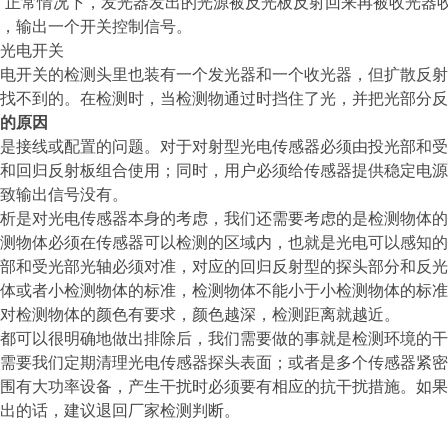
。正常情况下，发光器发出的光源被反光板反射回来再被收光器
，输出一个开关控制信号。
光电开关
电开关的检测头里也装有一个发光器和一个收光器，但扩散反射
找不到的。在检测时，当检测物通过时挡住了光，并把光部分反
的原因
是接线或配置的问题。对于对射型光电传感器必须由投光部和受
和回归反射板组合使用；同时，用户必须给传感器提供稳定电源
致输出信号没有。
析是对光电传感器本身的考虑，我们还需要考虑的是检测物体的
测物体必须在传感器可以检测的区域内，也就是光电可以感知的
部和受光部光轴必须对准，对应的回归反射型的探头部分和反光
体或者小检测物体的标准，检测物体不能小于小检测物体的标准
对检测物体的颜色有要求，颜色越深，检测距离就越近。
都可以很明确地做出排除后，我们需要做的事就是检测环境的干
需要我们定期清理光电传感器探头表面；或者是多个传感器紧密
围有大功率设备，产生干扰时必须要有相应的抗干扰措施。如果
出的话，建议退回厂家检测判断。