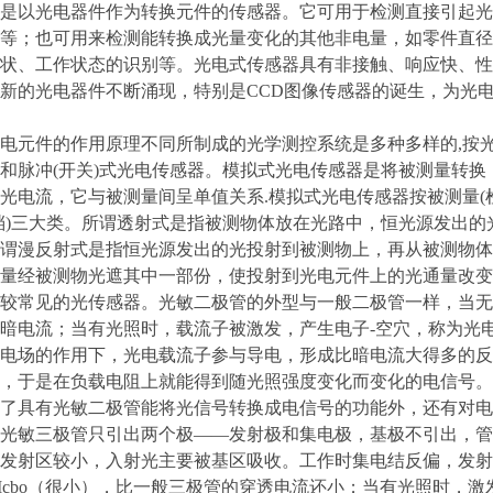
是以光电器件作为转换元件的传感器。它可用于检测直接引起光
等；也可用来检测能转换成光量变化的其他非电量，如零件直径
状、工作状态的识别等。光电式传感器具有非接触、响应快、性
新的光电器件不断涌现，特别是CCD图像传感器的诞生，为光
电元件的作用原理不同所制成的光学测控系统是多种多样的,按光
和脉冲(开关)式光电传感器。模拟式光电传感器是将被测量转换
光电流，它与被测量间呈单值关系.模拟式光电传感器按被测量(检
档)三大类。所谓透射式是指被测物体放在光路中，恒光源发出
谓漫反射式是指恒光源发出的光投射到被测物上，再从被测物体
量经被测物光遮其中一部份，使投射到光电元件上的光通量改变
较常见的光传感器。光敏二极管的外型与一般二极管一样，当无
暗电流；当有光照时，载流子被激发，产生电子-空穴，称为光
电场的作用下，光电载流子参与导电，形成比暗电流大得多的反
，于是在负载电阻上就能得到随光照强度变化而变化的电信号。
了具有光敏二极管能将光信号转换成电信号的功能外，还有对电
光敏三极管只引出两个极——发射极和集电极，基极不引出，管
发射区较小，入射光主要被基区吸收。工作时集电结反偏，发射
1+β）Icbo（很小），比一般三极管的穿透电流还小；当有光照时