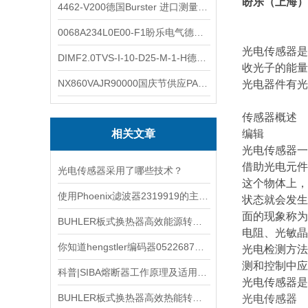
盼乐（上海）
4462-V200德国Burster 进口测量仪 4462-V210
0068A234L0E00-F1盼乐电气德国ASCO电磁阀 0068A234L0E00F1
光电传感器是
DIMF2.0TVS-I-10-D25-M-1-H德国进口BOPP密度计DIMF2.0TVS-I-10-D25-M
收光子的能量
NX860VAJR90000国庆节供应PARKER电机NX860VAJR9000
光电器件有光
传感器概述
相关文章
编辑
光电传感器一
借助光电元件
光电传感器采用了哪些技术？
这个物体上，
使用Phoenix滤波器2319919的主要注意事项
状态就会发生
面的现象称为
BUHLER板式换热器高效能源转移的理想解决方案
电阻、光敏晶
你知道hengstler编码器0522687都有哪些常见的故障吗
光电检测方法
测和控制中应
科普|SIBA熔断器工作原理及适用场景解析
光电传感器是
BUHLER板式换热器高效热能转换的奥秘与广泛应用
光电传感器