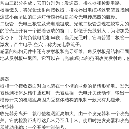
常由三部分构成，它们分别为：发送器、接收器和检测电路。
校准镜头，将光聚焦射向接收器，接收器出电缆将这套装置接到
这些小而坚固的白炽灯传感器就是如今光电传感器的雏形。
二极管、光电三极管及光电池组成。光敏二极管是现在较常见的
的管壳上开有一个嵌着玻璃的窗口，以便于光线射入，为增加受
状态下，并与负载电阻相串联，当无光照时，它与普通二极管一
激发，产生电子-空穴，称为光电载流子。
感器的结构元件中还有发射板和光导纤维。角反射板是结构牢固
地从反射板中返回。它可以在与光轴0到25的范围改变发射角
感器
器和一个接收器面对面地装在一个槽的两侧的是槽形光电。发光
被检测物体从槽中通过时，光被遮挡，光电开关便动作。输出一
槽形开关的检测距离因为受整体结构的限制一般只有几厘米。
传感器
收光器分离开，就可使检测距离加大。由一个发光器和一个收光
关。它的检测距离可达几米乃至几十米。使用时把发光器和收光
器就动作输出一个开关控制信号。