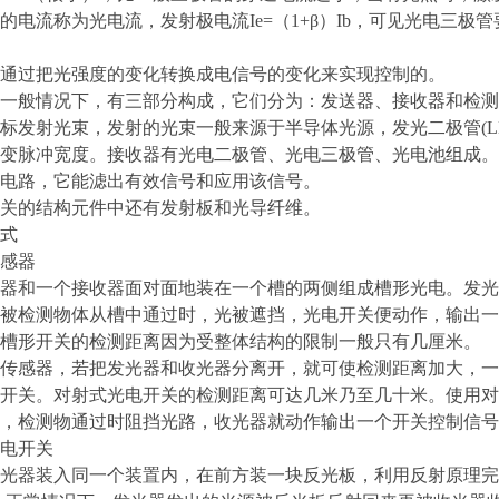
的电流称为光电流，发射极电流Ie=（1+β）Ib，可见光电三
通过把光强度的变化转换成电信号的变化来实现控制的。
一般情况下，有三部分构成，它们分为：发送器、接收器和检测
标发射光束，发射的光束一般来源于半导体光源，发光二极管(L
变脉冲宽度。接收器有光电二极管、光电三极管、光电池组成。
电路，它能滤出有效信号和应用该信号。
关的结构元件中还有发射板和光导纤维。
式
感器
器和一个接收器面对面地装在一个槽的两侧组成槽形光电。发光
被检测物体从槽中通过时，光被遮挡，光电开关便动作，输出一
槽形开关的检测距离因为受整体结构的限制一般只有几厘米。
传感器，若把发光器和收光器分离开，就可使检测距离加大，一
开关。对射式光电开关的检测距离可达几米乃至几十米。使用对
，检测物通过时阻挡光路，收光器就动作输出一个开关控制信号
电开关
光器装入同一个装置内，在前方装一块反光板，利用反射原理完