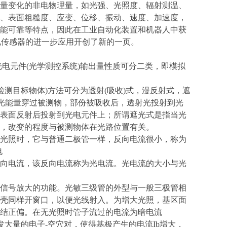
量变化的非电物理量，如光强、光照度、辐射测温、
、表面粗糙度、应变、位移、振动、速度、加速度，
能可靠等特点，因此在工业自动化装置和机器人中获
电传感器的进一步应用开创了新的一页。
电元件(光学测控系统)输出量性质可分二类，即模拟
测目标物体)方法可分为透射(吸收)式，漫反射式，遮
的光能量穿过被测物，部份被吸收后，透射光投射到光
表面反射后投射到光电元件上；所谓遮光式是指当光
，改变的程度与被测物体在光路位置有关。
光照时，它与普通二极管一样，反向电流很小，称为
电
向电流，该反向电流称为光电流。光电流的大小与光
信号放大的功能。光敏三级管的外型与一般三极管相
壳同样开窗口，以便光线射入。为增大光照，基区面
结正偏。在无光照时管子流过的电流为暗电流
，激发大量的电子-空穴对，使得基极产生的电流Ib增大，