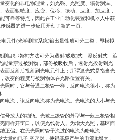
量变化的非电物理量，如光强、光照度、辐射测温、
、表面粗糙度、应变、位移、振动、速度、加速度，
能可靠等特点，因此在工业自动化装置和机器人中获
电传感器的进一步应用开创了新的一页。
电元件(光学测控系统)输出量性质可分二类，即模拟
测目标物体)方法可分为透射(吸收)式，漫反射式，遮
的光能量穿过被测物，部份被吸收后，透射光投射到光
表面反射后投射到光电元件上；所谓遮光式是指当光
，改变的程度与被测物体在光路位置有关。
光照时，它与普通二极管一样，反向电流很小，称为
电
向电流，该反向电流称为光电流。光电流的大小与光
信号放大的功能。光敏三级管的外型与一般三极管相
壳同样开窗口，以便光线射入。为增大光照，基区面
结正偏。在无光照时管子流过的电流为暗电流
，激发大量的电子-空穴对，使得基极产生的电流Ib增大，