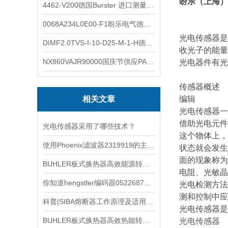
盼乐（上海）
4462-V200德国Burster 进口测量仪 4462-V210
0068A234L0E00-F1盼乐电气德国ASCO电磁阀 0068A234L0E00F1
光电传感器是
DIMF2.0TVS-I-10-D25-M-1-H德国进口BOPP密度计DIMF2.0TVS-I-10-D25-M
收光子的能量
NX860VAJR90000国庆节供应PARKER电机NX860VAJR9000
光电器件有光
传感器概述
相关文章
编辑
光电传感器一
借助光电元件
光电传感器采用了哪些技术？
这个物体上，
使用Phoenix滤波器2319919的主要注意事项
状态就会发生
面的现象称为
BUHLER板式换热器高效能源转移的理想解决方案
电阻、光敏晶
你知道hengstler编码器0522687都有哪些常见的故障吗
光电检测方法
测和控制中应
科普|SIBA熔断器工作原理及适用场景解析
光电传感器是
BUHLER板式换热器高效热能转换的奥秘与广泛应用
光电传感器