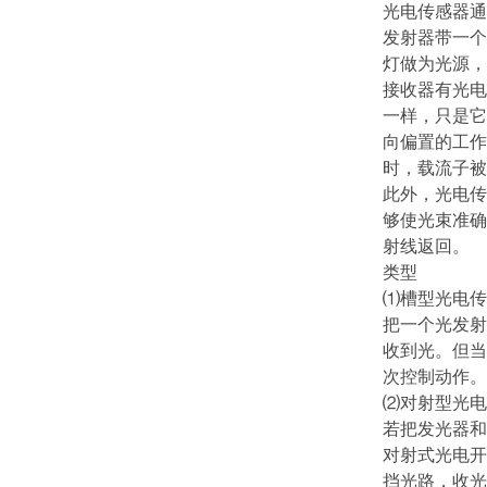
光电传感器通
发射器带一个
灯做为光源，
接收器有光电
一样，只是它
向偏置的工作
时，载流子被
此外，光电传
够使光束准确
射线返回。
类型
⑴槽型光电传
把一个光发射
收到光。但当
次控制动作。
⑵对射型光电
若把发光器和
对射式光电开
挡光路，收光