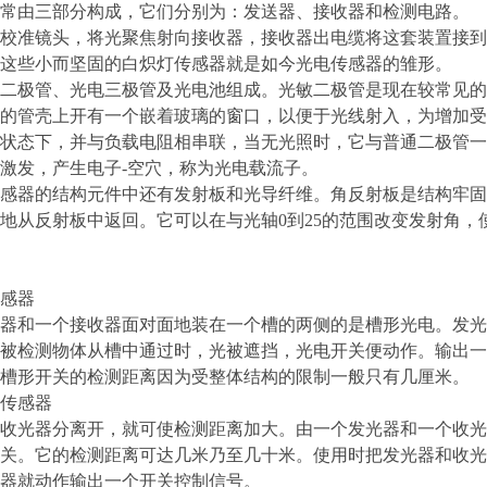
常由三部分构成，它们分别为：发送器、接收器和检测电路。
校准镜头，将光聚焦射向接收器，接收器出电缆将这套装置接到
这些小而坚固的白炽灯传感器就是如今光电传感器的雏形。
二极管、光电三极管及光电池组成。光敏二极管是现在较常见的
的管壳上开有一个嵌着玻璃的窗口，以便于光线射入，为增加受
状态下，并与负载电阻相串联，当无光照时，它与普通二极管一
激发，产生电子-空穴，称为光电载流子。
感器的结构元件中还有发射板和光导纤维。角反射板是结构牢固
地从反射板中返回。它可以在与光轴0到25的范围改变发射角
感器
器和一个接收器面对面地装在一个槽的两侧的是槽形光电。发光
被检测物体从槽中通过时，光被遮挡，光电开关便动作。输出一
槽形开关的检测距离因为受整体结构的限制一般只有几厘米。
传感器
收光器分离开，就可使检测距离加大。由一个发光器和一个收光
关。它的检测距离可达几米乃至几十米。使用时把发光器和收光
器就动作输出一个开关控制信号。