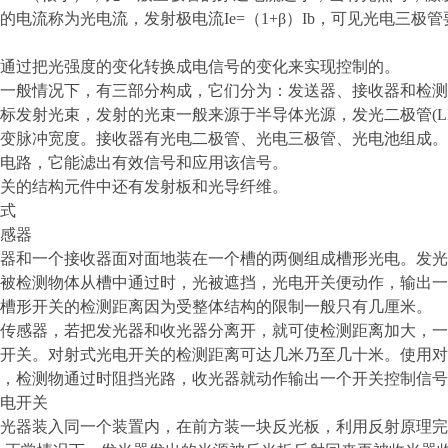
的电流称为光电流，发射极电流Ie=（1+β）Ib，可见光电三
通过把光强度的变化转换成电信号的变化来实现控制的。
一般情况下，有三部分构成，它们分为：发送器、接收器和检测
标发射光束，发射的光束一般来源于半导体光源，发光二极管(L
变脉冲宽度。接收器有光电二极管、光电三极管、光电池组成。
电路，它能滤出有效信号和应用该信号。
关的结构元件中还有发射板和光导纤维。
式
感器
器和一个接收器面对面地装在一个槽的两侧组成槽形光电。发光
被检测物体从槽中通过时，光被遮挡，光电开关便动作，输出一
槽形开关的检测距离因为受整体结构的限制一般只有几厘米。
传感器，若把发光器和收光器分离开，就可使检测距离加大，一
开关。对射式光电开关的检测距离可达几米乃至几十米。使用对
，检测物通过时阻挡光路，收光器就动作输出一个开关控制信号
电开关
光器装入同一个装置内，在前方装一块反光板，利用反射原理完