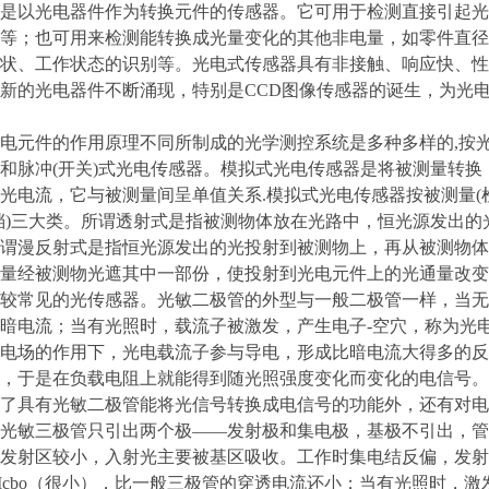
是以光电器件作为转换元件的传感器。它可用于检测直接引起光
等；也可用来检测能转换成光量变化的其他非电量，如零件直径
状、工作状态的识别等。光电式传感器具有非接触、响应快、性
新的光电器件不断涌现，特别是CCD图像传感器的诞生，为光
电元件的作用原理不同所制成的光学测控系统是多种多样的,按光
和脉冲(开关)式光电传感器。模拟式光电传感器是将被测量转换
光电流，它与被测量间呈单值关系.模拟式光电传感器按被测量(检
档)三大类。所谓透射式是指被测物体放在光路中，恒光源发出
谓漫反射式是指恒光源发出的光投射到被测物上，再从被测物体
量经被测物光遮其中一部份，使投射到光电元件上的光通量改变
较常见的光传感器。光敏二极管的外型与一般二极管一样，当无
暗电流；当有光照时，载流子被激发，产生电子-空穴，称为光
电场的作用下，光电载流子参与导电，形成比暗电流大得多的反
，于是在负载电阻上就能得到随光照强度变化而变化的电信号。
了具有光敏二极管能将光信号转换成电信号的功能外，还有对电
光敏三极管只引出两个极——发射极和集电极，基极不引出，管
发射区较小，入射光主要被基区吸收。工作时集电结反偏，发射
1+β）Icbo（很小），比一般三极管的穿透电流还小；当有光照时