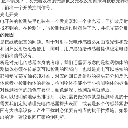
。正常情况下，发光器发出的光源被反光板反射回来再被收光器
，输出一个开关控制信号。
光电开关
电开关的检测头里也装有一个发光器和一个收光器，但扩散反射
找不到的。在检测时，当检测物通过时挡住了光，并把光部分反
的原因
是接线或配置的问题。对于对射型光电传感器必须由投光部和受
和回归反射板组合使用；同时，用户必须给传感器提供稳定电源
致输出信号没有。
析是对光电传感器本身的考虑，我们还需要考虑的是检测物体的
测物体必须在传感器可以检测的区域内，也就是光电可以感知的
部和受光部光轴必须对准，对应的回归反射型的探头部分和反光
体或者小检测物体的标准，检测物体不能小于小检测物体的标准
对检测物体的颜色有要求，颜色越深，检测距离就越近。
都可以很明确地做出排除后，我们需要做的事就是检测环境的干
需要我们定期清理光电传感器探头表面；或者是多个传感器紧密
围有大功率设备，产生干扰时必须要有相应的抗干扰措施。如果
出的话，建议退回厂家检测判断。