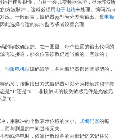
运行速度很慢，而且一会儿变频器保护，显示“PG断
扰的方波脉冲，这就必须用
电子
电路
来处理。编码器pg
相对应。一般而言，编码器pg型号分差动输出、集
电极
因此选择合适的pg卡型号或者设置合理.
码的读数确定的。在一圈里，每个位置的输出代码的
电源再次接通，那么位置读数仍是当前的，有效的；
、
伺服电机
型编码器等，并且编码器都是智能型的，
称码尺．按照读出方式编码器可以分为接触式和非接
是“1”还是“0”；非接触式的接受敏感元件是光敏元
是“0”。
冲，用脉冲的个数表示位移的大小。
式编码器
的每一
，而与测量的中间过程无关。
不动或停电时，依靠计数设备的内部记忆来记住位