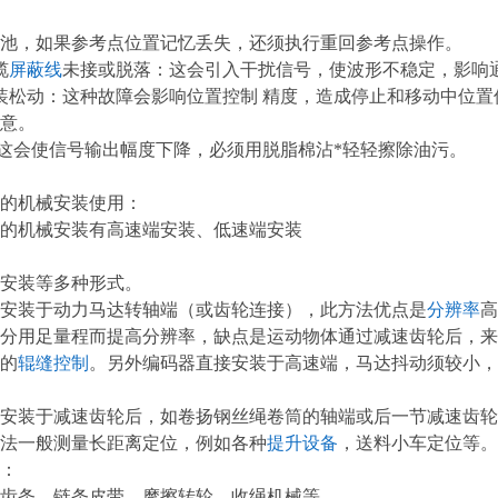
池，如果参考点位置记忆丢失，还须执行重回参考点操作。
缆
屏蔽线
未接或脱落：这会引入干扰信号，使波形不稳定，影响
装松动：这种故障会影响位置控制 精度，造成停止和移动中位
意。
 这会使信号输出幅度下降，必须用脱脂棉沾*轻轻擦除油污。
的机械安装使用：
的机械安装有高速端安装、低速端安装
安装等多种形式。
安装于动力马达转轴端（或齿轮连接），此方法优点是
分辨率
高
分用足量程而提高分辨率，缺点是运动物体通过减速齿轮后，来
的
辊缝控制
。另外编码器直接安装于高速端，马达抖动须较小，
安装于减速齿轮后，如卷扬钢丝绳卷筒的轴端或后一节减速齿轮
法一般测量长距离定位，例如各种
提升设备
，送料小车定位等。
：
齿条、链条皮带、摩擦转轮、收绳机械等。