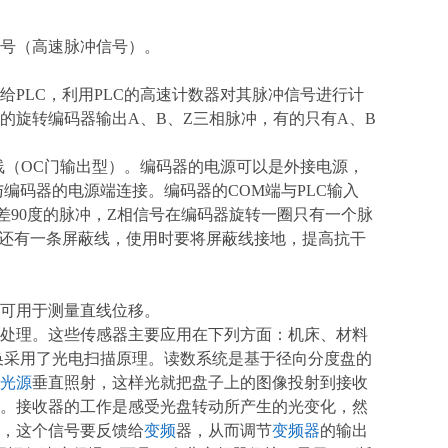
号（高速脉冲信号）。
LC，利用PLC的高速计数器对其脉冲信号进行计
的旋转编码器输出A、B、Z三相脉冲，有的只有A、B
线（OC门输出型）。编码器的电源可以是外接电源，
 ”与编码器的电源端连接。编码器的COM端与PLC输入
相差90度的脉冲，Z相信号在编码器旋转一圈只有一个脉
器还有一条屏蔽线，使用时要将屏蔽线接地，提高抗干
可用于测量直线位移。
处理。这些传感器主要应用在下列方面：机床、材料
转换采用了光电扫描原理。读数系统是基于径向分度盘的
光源
垂直照射，这样光就把盘子上的图像投射到接收
。接收器的工作是感受光盘转动所产生的光变化，然
，这个信号要反馈给
变频
器，从而调节
变频器
的输出