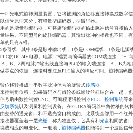
一种光电式旋转测量装置，它将被测的角位移直接转换成数字信
信号原理来分，有增量型编码器，型编码器。
是增量型编码器，可将旋转编码器的输出脉冲信号直接输入给P
量结果。不同型号的旋转编码器，其输出脉冲的相数也不同，有
单的只有A相。
引线，其中3条是脉冲输出线，1条是COM端线，1条是电源
LC的DC24V电源。电源“-”端要与编码器的COM端连接，“+
，A、B、Z两相脉冲输出线直接与PLC的输入端连接，A、B为
做零点的依据，连接时要注意PLC输入的响应时间。旋转编码
转位移转换成一串数字脉冲信号的旋转式
传感器
来控制角位移，如果编码器与齿轮条或螺旋丝杠结合在一起，也
信号后由数控制置CNC、可编程逻辑控制器
PLC
、
控制系统
等来
反馈系统
以及测量和控制设备。在ELTRA编码器中角位移的
由交替的透光窗口和不透光窗口构成的。此系统全部用一个红外
接收器覆盖着一层
光栅
，称为准直仪，它具有和
光盘
相同的窗口
换成相应的电变化。一般地，
旋转编码器
也能得到一个速度信号