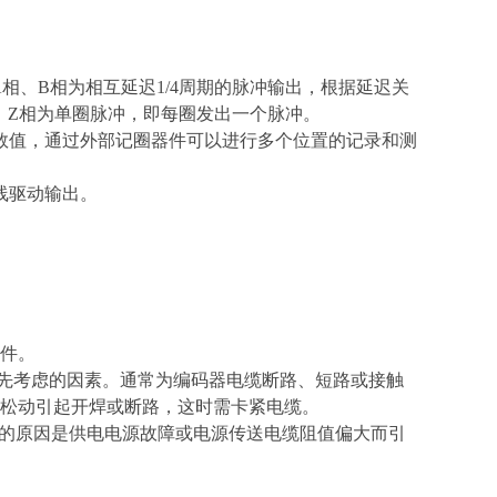
相、B相为相互延迟1/4周期的脉冲输出，根据延迟关
；Z相为单圈脉冲，即每圈发出一个脉冲。
数值，通过外部记圈器件可以进行多个位置的记录和测
线驱动输出。
件。
优先考虑的因素。通常为编码器电缆断路、短路或接触
松动引起开焊或断路，这时需卡紧电缆。
成过低的原因是供电电源故障或电源传送电缆阻值偏大而引