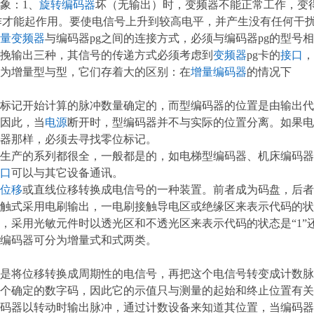
象：1、
旋转编码器
坏（无输出）时，变频器不能正常工作，变得
合动作才能起作用。要使电信号上升到较高电平，并产生没有任何干
量变频器
与编码器pg之间的连接方式，必须与编码器pg的型号
挽输出三种，其信号的传递方式必须考虑到
变频器
pg卡的
接口
，
为增量型与型，它们存着大的区别：在
增量编码器
的情况下
标记开始计算的脉冲数量确定的，而型编码器的位置是由输出代
因此，当
电源
断开时，型编码器并不与实际的位置分离。如果
器那样，必须去寻找零位标记。
生产的系列都很全，一般都是的，如电梯型编码器、机床编码器
口
可以与其它设备通讯。
位移
或直线位移转换成电信号的一种装置。前者成为码盘，后者
触式采用电刷输出，一电刷接触导电区或绝缘区来表示代码的状态
，采用光敏元件时以透光区和不透光区来表示代码的状态是“1”还
编码器可分为增量式和式两类。
是将位移转换成周期性的电信号，再把这个电信号转变成计数脉
一个确定的数字码，因此它的示值只与测量的起始和终止位置有关
码器以转动时输出脉冲，通过计数设备来知道其位置，当编码器