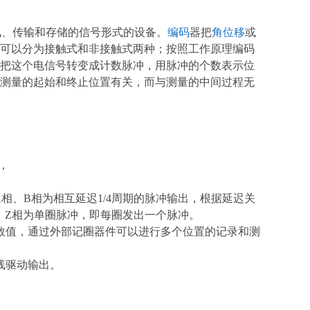
讯、传输和存储的信号形式的设备。
编码
器把
角位移
或
可以分为接触式和非接触式两种；按照工作原理编码
把这个电信号转变成计数脉冲，用脉冲的个数表示位
测量的起始和终止位置有关，而与测量的中间过程无
，
相、B相为相互延迟1/4周期的脉冲输出，根据延迟关
；Z相为单圈脉冲，即每圈发出一个脉冲。
数值，通过外部记圈器件可以进行多个位置的记录和测
线驱动输出。