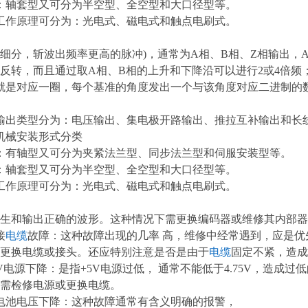
：轴套型又可分为半空型、全空型和大口径型等。
工作原理可分为：光电式、磁电式和触点电刷式。
细分，斩波出频率更高的脉冲)，通常为A相、B相、Z相输出，A
反转，而且通过取A相、B相的上升和下降沿可以进行2或4倍频
就是对应一圈，每个基准的角度发出一个与该角度对应二进制的
输出类型分为：电压输出、集电极开路输出、推拉互补输出和长
机械安装形式分类
：有轴型又可分为夹紧法兰型、同步法兰型和伺服安装型等。
：轴套型又可分为半空型、全空型和大口径型等。
工作原理可分为：光电式、磁电式和触点电刷式。
生和输出正确的波形。这种情况下需更换编码器或维修其内部器
接
电缆
故障：这种故障出现的几率 高，维修中经常遇到，应是
更换电缆或接头。还应特别注意是否是由于
电缆
固定不紧，造成
5V电源下降：是指+5V电源过低， 通常不能低于4.75V，造
需检修电源或更换电缆。
电池电压下降：这种故障通常有含义明确的报警，