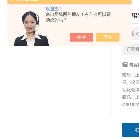
欢迎您！
heng
来自局域网的朋友！有什么可以帮
助您的吗？
更新时间
厂商
简要
盼乐（
器、仪
动化领域
盼乐（上海
O/819