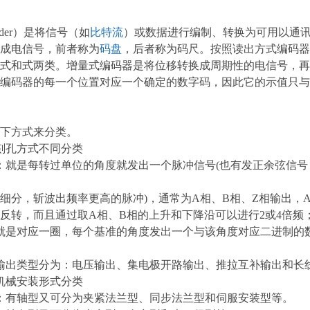
oder）是将信号（如
比特流
）或数据进行编制、转换为可用以通
成电信号，前者称为
码盘
，后者称为码尺。按照读出方式编码器
式和式两类。增量式编码器是将位移转换成周期性的电信号，再
编码器的每一个位置对应一个确定的数字码，因此它的示值只与
下方式来分类。
刻孔方式不同分类
：就是每转过单位的角度就发出一个脉冲信号(也有发正余弦信号
细分，斩波出频率更高的脉冲)，通常为A相、B相、Z相输出，A
反转，而且通过取A相、B相的上升和下降沿可以进行2或4倍频
就是对应一圈，每个基准的角度发出一个与该角度对应二进制的
输出类型分为：电压输出、集电极开路输出、推拉互补输出和长
机械安装形式分类
：有轴型又可分为夹紧法兰型、同步法兰型和伺服安装型等。