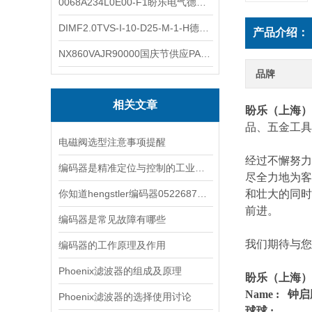
0068A234L0E00-F1盼乐电气德国ASCO电磁阀 0068A234L0E00F1
DIMF2.0TVS-I-10-D25-M-1-H德国进口BOPP密度计DIMF2.0TVS-I-10-D25-M
产品介绍：
NX860VAJR90000国庆节供应PARKER电机NX860VAJR9000
品牌
相关文章
盼乐（上海）
品、五金工具
电磁阀选型注意事项提醒
经过不懈努力
编码器是精准定位与控制的工业设备
尽全力地为客
你知道hengstler编码器0522687都有哪些常见的故障吗
和壮大的同时
前进。
编码器是常见故障有哪些
我们期待与您
编码器的工作原理及作用
Phoenix滤波器的组成及原理
盼乐（上海）
Name : 钟
Phoenix滤波器的选择使用讨论
球球 :