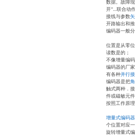
数据。故障现
开”...联
接线与参数
矢
开路输出和推
编码器一般分
位置是从零位
读数是的； 
不像增量编码
编码器的厂家
有各种
并行接
编码器是把
角
触式两种．接
件或磁敏元件
按照工作原理
增量式编码器
个位置对应
旋转增量式编