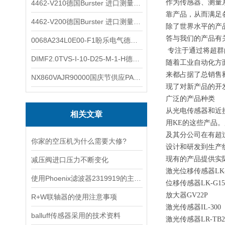
作为传感器、测量
4462-V210德国Burster 进口测量仪 4463-V0000
靠产品，从而满足
4462-V200德国Burster 进口测量仪 4462-V210
除了世界水平的产
答与我们的产品有
0068A234L0E00-F1盼乐电气德国ASCO电磁阀 0068A234L0E00F1
专注于通过将超群
DIMF2.0TVS-I-10-D25-M-1-H德国进口BOPP密度计DIMF2.0TVS-I-10-D25-M
随着工业自动化方
来都占据了总销售额
NX860VAJR90000国庆节供应PARKER电机NX860VAJR9000
现了对新产品的开
广泛的产品种类
从光电传感器和近
相关文章
用KE的这些产品
及其分公司在有超过
你家的空压机为什么需要大修?
设计和研发到生产
现有的产品提供实
减压阀进口压力不断变化
激光位移传感器LK-G
使用Phoenix滤波器2319919的主要注意事项
位移传感器LK-G15
放大器GV22P
R+W联轴器的使用注意事项
激光传感器IL-300
balluff传感器采用的技术资料
激光传感器LR-TB2