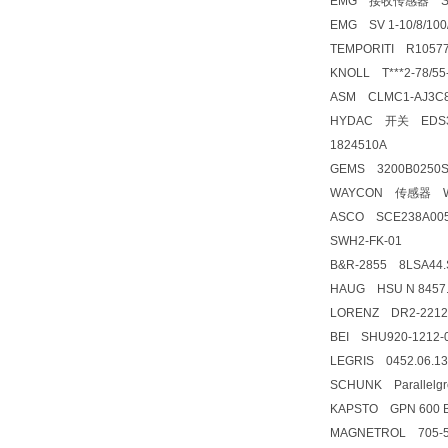
EMG 接收传感器 SMI
EMG SV 1-10/8/100
TEMPORITI R1057
KNOLL T***2-78/55
ASM CLMC1-AJ3C8
HYDAC 开关 EDS34
1824510A
GEMS 3200B0250S
WAYCON 传感器 WP-
ASCO SCE238A00
SWH2-FK-01
B&R-2855 8LSA44.
HAUG HSU N 8457.
LORENZ DR2-2212
BEI SHU920-1212-
LEGRIS 0452.06.13
SCHUNK Parallelgre
KAPSTO GPN 600 B
MAGNETROL 705-51