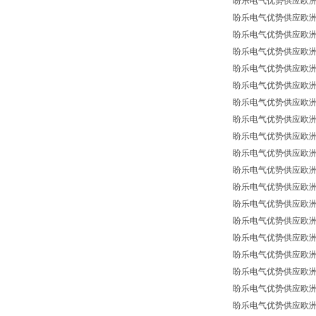
盼乐电气优势供应欧洲*贝
盼乐电气优势供应欧洲*贝
盼乐电气优势供应欧洲*贝
盼乐电气优势供应欧洲*贝
盼乐电气优势供应欧洲*
盼乐电气优势供应欧洲*贝
盼乐电气优势供应欧洲*贝
盼乐电气优势供应欧洲*贝
盼乐电气优势供应欧洲*贝
盼乐电气优势供应欧洲*贝
盼乐电气优势供应欧洲*贝
盼乐电气优势供应欧洲*贝加
盼乐电气优势供应欧洲*贝
盼乐电气优势供应欧洲
盼乐电气优势供应欧洲*贝
盼乐电气优势供应欧洲*贝
盼乐电气优势供应欧洲*贝
盼乐电气优势供应欧洲*贝
盼乐电气优势供应欧洲*贝