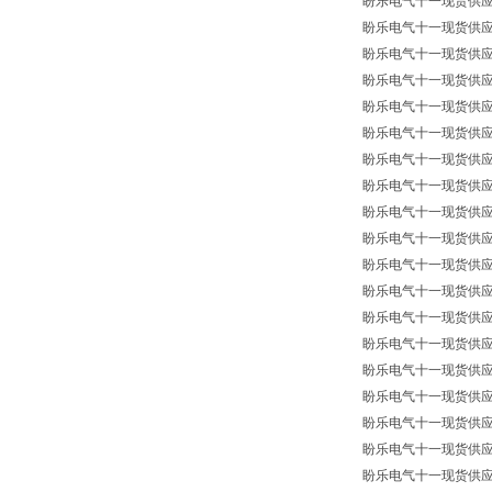
盼乐电气十一现货供应德
盼乐电气十一现货供应德
盼乐电气十一现货供应德
盼乐电气十一现货供应德
盼乐电气十一现货供应德
盼乐电气十一现货供应德
盼乐电气十一现货供应德
盼乐电气十一现货供应德
盼乐电气十一现货供应德
盼乐电气十一现货供应德
盼乐电气十一现货供应德
盼乐电气十一现货供应德
盼乐电气十一现货供应德
盼乐电气十一现货供应德
盼乐电气十一现货供应德
盼乐电气十一现货供应德国
盼乐电气十一现货供应德国
盼乐电气十一现货供应德国
盼乐电气十一现货供应德国