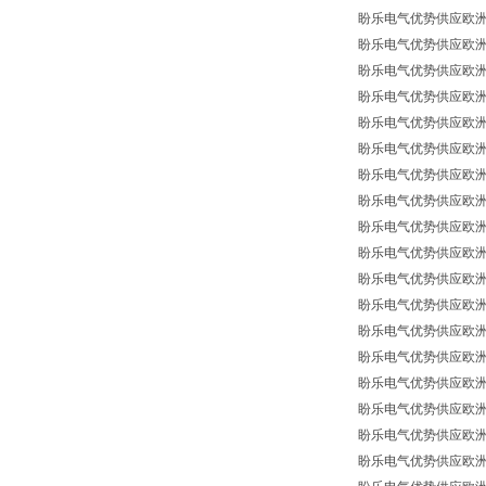
盼乐电气优势供应欧洲*贝
盼乐电气优势供应欧洲*贝
盼乐电气优势供应欧洲*贝
盼乐电气优势供应欧洲*贝
盼乐电气优势供应欧洲*贝
盼乐电气优势供应欧洲*贝
盼乐电气优势供应欧洲*贝加
盼乐电气优势供应欧洲
盼乐电气优势供应欧洲
盼乐电气优势供应欧洲*贝
盼乐电气优势供应欧洲*贝
盼乐电气优势供应欧洲*贝
盼乐电气优势供应欧洲*贝
盼乐电气优势供应欧洲*
盼乐电气优势供应欧洲*
盼乐电气优势供应欧洲*
盼乐电气优势供应欧洲*
盼乐电气优势供应欧洲*贝