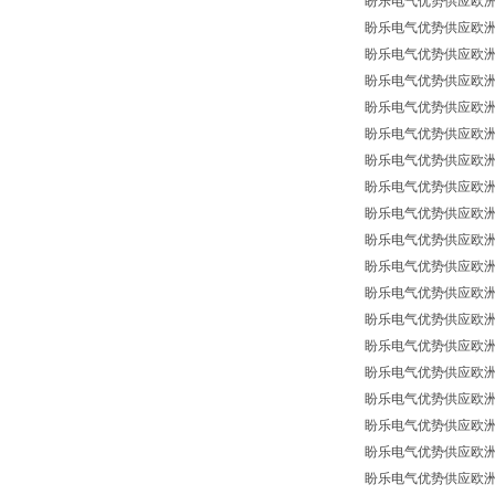
盼乐电气优势供应欧洲*贝加
盼乐电气优势供应欧洲*贝加
盼乐电气优势供应欧洲*贝
盼乐电气优势供应欧洲*贝
盼乐电气优势供应欧洲*贝加
盼乐电气优势供应欧洲*
盼乐电气优势供应欧洲*贝
盼乐电气优势供应欧洲*贝
盼乐电气优势供应欧洲*贝
盼乐电气优势供应欧洲*贝
盼乐电气优势供应欧洲*贝
盼乐电气优势供应欧洲*贝
盼乐电气优势供应欧洲*贝
盼乐电气优势供应欧洲*贝
盼乐电气优势供应欧洲*贝
盼乐电气优势供应欧洲*贝加
盼乐电气优势供应欧洲*
盼乐电气优势供应欧洲*贝加
盼乐电气优势供应欧洲*