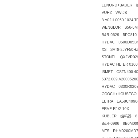
LENORD+BAUER 编码
VUHZ VW-JB
8.A02H.0050.1024.T
WENGLOR S56-5M
B&R-0629 5PC810.
HYDAC 0500D05B
XS SAT8-2JYF50H
STONEL QX2VR02
HYDAC FILTER 010
ISMET CSTN400 400
6372.009.A2000
HYDAC 0330R020
GOOCH+HOUSEGO I
ELTRA EA58C4096
ERVE-R1/2-10X
KUBLER 编码器 8.58
B&R-0986 8B0M008
MTS RHM0200MD7