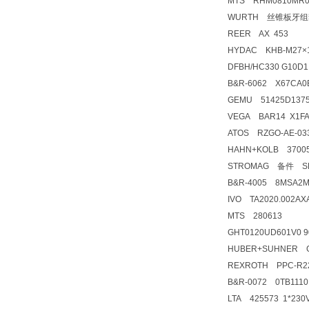
MTS RHM0810MR0
WURTH 丝锥板牙组套
REER AX 453
HYDAC KHB-M27×1
DFBH/HC330 G10D1
B&R-6062 X67CA0
GEMU 51425D1375
VEGA BAR14 X1FA1
ATOS RZGO-AE-03
HAHN+KOLB 3700
STROMAG 备件 SEU4
B&R-4005 8MSA2M.
IVO TA2020.002AX
MTS 280613
GHT0120UD601V0 9
HUBER+SUHNER G 
REXROTH PPC-R22
B&R-0072 0TB1110
LTA 425573 1*230