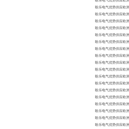
盼乐电气优势供应欧洲*贝
盼乐电气优势供应欧洲*贝
盼乐电气优势供应欧洲*贝
盼乐电气优势供应欧洲*贝
盼乐电气优势供应欧洲*贝
盼乐电气优势供应欧洲*贝
盼乐电气优势供应欧洲*
盼乐电气优势供应欧洲*贝
盼乐电气优势供应欧洲*贝
盼乐电气优势供应欧洲*贝
盼乐电气优势供应欧洲*贝
盼乐电气优势供应欧洲*贝
盼乐电气优势供应欧洲*
盼乐电气优势供应欧洲*贝
盼乐电气优势供应欧洲*贝
盼乐电气优势供应欧洲*贝
盼乐电气优势供应欧洲*贝
盼乐电气优势供应欧洲*贝
盼乐电气优势供应欧洲*贝