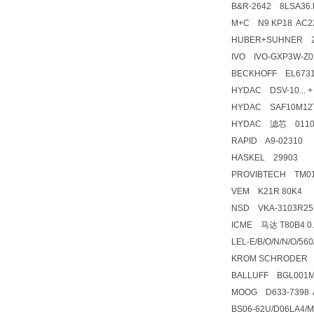
B&R-2642 8LSA36.
M+C N9 KP18 AC2
HUBER+SUHNER 22
IVO IVO-GXP3W-Z
BECKHOFF EL6731
HYDAC DSV-10... + 
HYDAC SAF10M12
HYDAC 滤芯 0110
RAPID A9-02310
HASKEL 29903
PROVIBTECH TM01
VEM K21R 80K4
NSD VKA-3103R2
ICME 马达 T80B4 0.
LEL-E/B/O/N/N/O/560
KROM SCHRODER
BALLUFF BGL001M 
MOOG D633-7398 
BS06-62U/D06LA4/