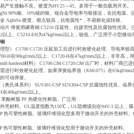
易产生接触不良。硬度为HV25～45。多用于一般负载用开关。
gNi 90%银、10%镍的银、镍合金导电率与银接近，在抗电弧、抗
金 AgInSn 硬度、熔点较高，抗电弧性*，不易熔化或转移。
片 弹簧用磷青铜 C5210 压延性、抗疲劳性及抗腐蚀性优良。已进
/mm2以上、C5210-EH为47kgf/mm2以上，较低，广泛用于小型
铜
理型） C1700 C1720 压延加工后进行时效硬化处理。导电
C1700-H在90kgf/mm2以上、C1720-H在47kgf/mm2以
ill-hardend材料） C1700-□M C1720-□M 出厂时
需进行时效硬化处理。如果弹簧临界值（Kb0.075）在65kgf
的可动弹簧。
氏体系列） SUS301-CSP SUS304-CSP 抗腐蚀性优良。临界值（Kb
P-H在40kgf/mm2以上。
 苯酚树脂 PF 热硬化性树脂。广泛用
壳材料。UL温度指数为150℃，UL阻燃级别在94V-1 以上，吸
PBTP 热可塑性树脂。玻璃纤维强化型多用于微动开关的外壳材料。U
PETP 热可塑性树脂。玻璃纤维强化型用于微动开关的外壳材料。