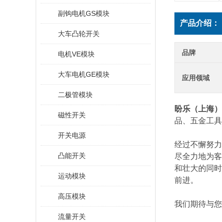
副钩电机GS模块
产品介绍：
大车凸轮开关
品牌
电机VE模块
大车电机GE模块
应用领域
二极管模块
盼乐（上海）
磁性开关
品、五金工具
开关电源
经过不懈努力
凸能开关
尽全力地为客
和壮大的同时
运动模块
前进。
高压模块
我们期待与您
流量开关