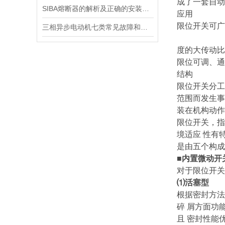
成了一套自动
SIBA熔断器的解析及正确的安装方式
应用
限位开关可广
三相异步电动机七类常见故障和处理办法
度的大传动比
限位可调、通
结构
限位开关分工
范围而发生事
装在机构动作
限位开关，指
境适应 性有
是由五个构成
■内置微动开
对于限位开关
⑴活塞型
根据密封方法
碎 屑方面功
且 密封性能