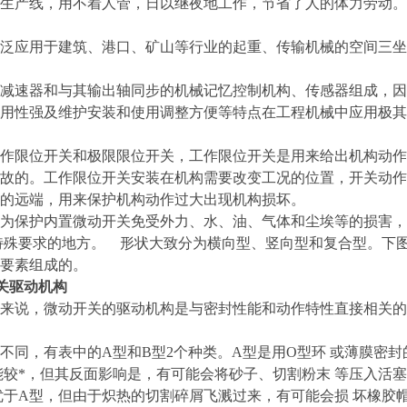
生产线，用不着人管，日以继夜地工作，节省了人的体力劳动。
泛应用于建筑、港口、矿山等行业的起重、传输机械的空间三坐
减速器和与其输出轴同步的机械记忆控制机构、传感器组成，因
用性强及维护安装和使用调整方便等特点在工程机械中应用极其
作限位开关和极限限位开关，工作限位开关是用来给出机构动作
故的。工作限位开关安装在机构需要改变工况的位置，开关动作
的远端，用来保护机构动作过大出现机构损坏。
为保护内置微动开关免受外力、水、油、气体和尘埃等的损害，
特殊要求的地方。 形状大致分为横向型、竖向型和复合型。下
要素组成的。
关驱动机构
来说，微动开关的驱动机构是与密封性能和动作特性直接相关的
不同，有表中的A型和B型2个种类。A型是用O型环 或薄膜密
能较*，但其反面影响是，有可能会将砂子、切割粉末 等压入活
优于A型，但由于炽热的切割碎屑飞溅过来，有可能会损 坏橡胶