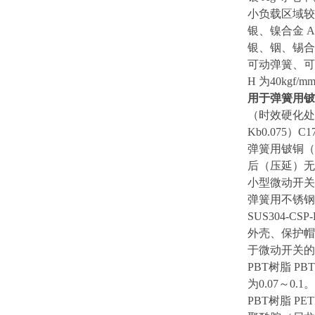
小负载区域较
银、镍合金 A
银、铟、锡合
可动弹簧、可动
H 为40kgf
用于弹簧用铍
（时效硬化处
Kb0.075）
弹簧用铍铜（m
后（压延）无
小型微动开关
弹簧用不锈钢（奥
SUS304-CS
外壳、保护帽
于微动开关的外
PBT树脂 
为0.07～0.1。
PBT树脂 