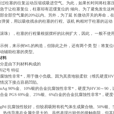
通过柱塞的往复运动压缩或吸进空气。为此，如果长时间将柱塞
急于让柱塞复位，柱塞却有迟缓复位的 倾向。为了避免发生这
部全部空气量的20%以内。另外，为了延 长微动开关的寿命，在
收弹簧，用以吸收残余的柱塞的行程。该机 构相对于柱塞的运
滚珠），柱塞的行程量根据摆杆的比例扩大，因此， 一般不使用
示例，来示例WL的构造，但除此之外，还有两个类 型：将复
动辅助柱塞的类型。
材料
分是由下列材料构成的
料记号 特征
u 抗腐蚀性非常*，用于微小负载。因为其质地较柔软（维氏硬度H
情况下接点容易凹陷。
AuAg 90%金、10%银的合金抗腐蚀性非常*，硬度为HV30～
合金 PGS 69%金、25%银、6%白金的合金抗腐蚀性非常*
。
gPd 抗腐蚀性较好，但较易吸附有机气体生成聚合物。50%银、50
电率、热传导率在金属中是大的。虽然表现出较低的接触电阻，但