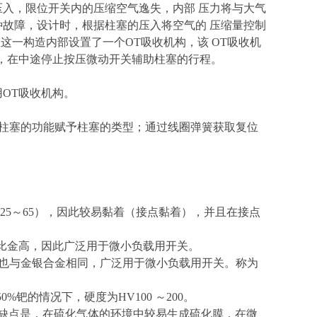
压入，限位开关内的压缩空气逸失，内部 压力将与大气
种故障，设计时，根据柱塞的压入将空气的 压缩量控制
这一构造内部设置了一个OT吸收机构，该 OT吸收机
动，在中途停止按压微动开关辅助柱塞的行程。
OT吸收机构。
位柱塞的功能赋予柱塞的类型；通过线圈弹簧获取复位
V25～65），因此较易黏着（接点黏着），并且在接点
90，比金高，因此广泛用于微小负载用开关。
，硬度也与金银合金相同，广泛用于微小负载用开关。称为
%钯的情况下，硬度为HV100 ～200。
其缺点是，在硫化气体的环境中较易生成硫化膜，在微