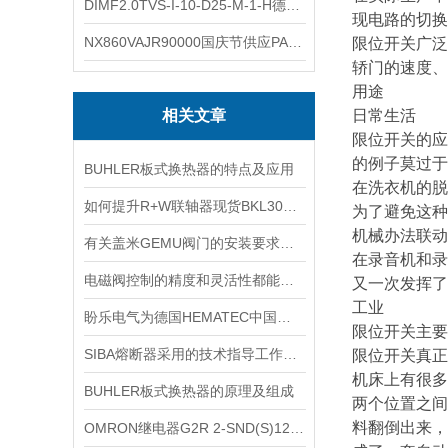
DIMF2.0TVS-I-10-D25-M-1-H德国进口BOPP密度计DIMF2.0TVS-I-10-D25-M
现电路的切换
NX860VAJR90000国庆节供应PARKER电机NX860VAJR9000
限位开关广泛
轿门的速度、
用途
相关文章
日常生活
限位开关的应
的例子莫过于
BUHLER板式换热器的特点及应用
在洗衣机的脱
如何提升R+W联轴器现货BKL300/38/42的传动效率？
为了避免这种
机械办法联动
有关盖米GEMU阀门的安装要求这里都总结好了
在录音机和录
电磁阀控制的精度和灵活性都能够保证
又一次发挥了
工业
盼乐电气为德国HEMATEC中国区特约经销商
限位开关主要
SIBA熔断器采用的技术指导工作分析说明讨论
限位开关真正
机床上有很多
BUHLER板式换热器的原理及组成
两个位置之间
料翻倒出来，
OMRON继电器G2R 2-SND(S)12VDC大揭秘