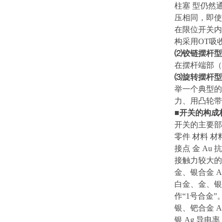
柱塞 型仍然
压相同，即使
在限位开关内
构采用OT吸
⑵铰链摆杆型
在摆杆端部（
⑶旋转摆杆型
举一个典型的
力、用凸轮带
■开关的构成
开关的主要部
零件 材料 材
接点 金 A
接触力较大的
金、银合金 
白金、金、银
作“1号合金”
银、钯合金 A
银 Ag 导