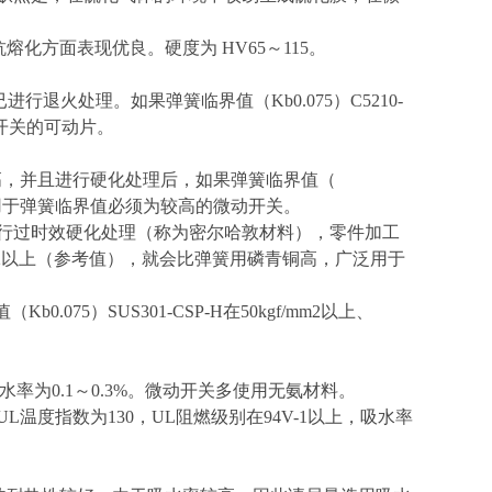
熔化方面表现优良。硬度为 HV65～115。
行退火处理。如果弹簧临界值（Kb0.075）C5210-
微动开关的可动片。
率较高，并且进行硬化处理后，如果弹簧临界值（
上，非常高，用于弹簧临界值必须为较高的微动开关。
，材料厂商已进行过时效硬化处理（称为密尔哈敦材料），零件加工
/mm2以上（参考值），就会比弹簧用磷青铜高，广泛用于
0.075）SUS301-CSP-H在50kgf/mm2以上、
水率为0.1～0.3%。微动开关多使用无氨材料。
L温度指数为130，UL阻燃级别在94V-1以上，吸水率