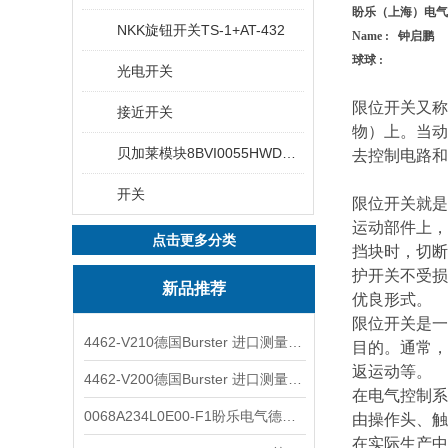
盼乐（上海）电气
NKK旋钮开关TS-1+AT-432
Name : 钟启鹏
球球 :
光电开关
限位开关又称
接近开关
物）上。当动
贝加莱模块8BVI0055HWD0.000-1
去控制电路和
开关
限位开关就是
运动部件上，
点击更多分类
挡块时，切断
护开关不受损
新品推荐
优良形式。
限位开关是一
4462-V210德国Burster 进口测量仪 4463-V0000
目的。通常，
返运动等。
4462-V200德国Burster 进口测量仪 4462-V210
在电气控制系
0068A234L0E00-F1盼乐电气德国ASCO电磁阀 0068A234L0E00F1
由操作头、触
在实际生产中