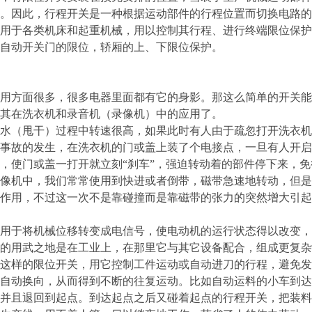
。因此，行程开关是一种根据运动部件的行程位置而切换电路的
用于各类机床和起重机械，用以控制其行程、进行终端限位保护
自动开关门的限位，轿厢的上、下限位保护。
用方面很多，很多电器里面都有它的身影。那这么简单的开关能
其在洗衣机和录音机（录像机）中的应用了。
水（甩干）过程中转速很高，如果此时有人由于疏忽打开洗衣机
事故的发生，在洗衣机的门或盖上装了个电接点，一旦有人开启
，使门或盖一打开就立刻“刹车”，强迫转动着的部件停下来，
像机中，我们常常使用到快进或者倒带，磁带急速地转动，但是
作用，不过这一次不是靠碰撞而是靠磁带的张力的突然增大引起
用于将机械位移转变成电信号，使电动机的运行状态得以改变，
的用武之地是在工业上，在那里它与其它设备配合，组成更复杂
这样的限位开关，用它控制工件运动或自动进刀的行程，避免发
自动换向，从而得到不断的往复运动。比如自动运料的小车到达
并且退回到起点。到达起点之后又碰着起点的行程开关，把装料