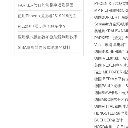
PHOENIX（菲
PARKER气缸的常见事项及原因
MP FILTRI联轴器/
使用Phoenix滤波器2319919的主要注意事项
德国BURKERT
Schmalz真空泵/吸
PILZ继电器，你了解多少？
奥地利KRAUS&NA
应用板式换热器加强能源利用效率
PARKER （派克）气
Vahle 碳刷 集电器"
SIBA熔断器连续式绝缘的材料
德国BUCHER阀门 
德国 VEM电机 Wa
美国 NEXEN刹车片
瑞士 METO-FER
德国 BEDIA水平传
德国PAULY光栅 B
德国SMW卡爪 中心架
德国M&C烟气分析仪
德国RITTAL威图 
HENGSTLER编码
BUEHLER液位计 
NORD电机 C.E.