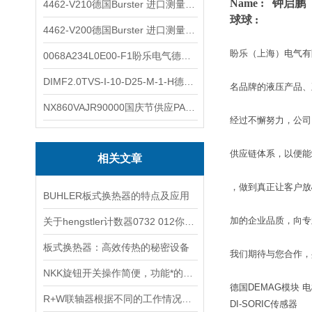
Name : 钟启鹏
4462-V210德国Burster 进口测量仪 4463-V0000
球球 :
4462-V200德国Burster 进口测量仪 4462-V210
盼乐（上海）电气有
0068A234L0E00-F1盼乐电气德国ASCO电磁阀 0068A234L0E00F1
DIMF2.0TVS-I-10-D25-M-1-H德国进口BOPP密度计DIMF2.0TVS-I-10-D25-M
名品牌的液压产品、
NX860VAJR90000国庆节供应PARKER电机NX860VAJR9000
经过不懈努力，公司
供应链体系，以便能
相关文章
，做到真正让客户放
BUHLER板式换热器的特点及应用
加的企业品质，向专
关于hengstler计数器0732 012你一定要了解的几个基本概念
板式换热器：高效传热的秘密设备
我们期待与您合作，
NKK旋钮开关操作简便，功能*的电子控制元件
德国DEMAG模块
R+W联轴器根据不同的工作情况，需具备以下性能
DI-SORIC传感器