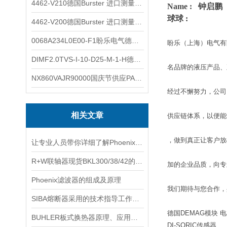
4462-V210德国Burster 进口测量仪 4463-V0000
Name : 钟启鹏
球球 :
4462-V200德国Burster 进口测量仪 4462-V210
0068A234L0E00-F1盼乐电气德国ASCO电磁阀 0068A234L0E00F1
盼乐（上海）电气有
DIMF2.0TVS-I-10-D25-M-1-H德国进口BOPP密度计DIMF2.0TVS-I-10-D25-M
名品牌的液压产品、
NX860VAJR90000国庆节供应PARKER电机NX860VAJR9000
经过不懈努力，公司
相关文章
供应链体系，以便能
，做到真正让客户放
让专业人员带你详细了解Phoenix滤波器2319919的主要参数
R+W联轴器现货BKL300/38/42的主要类型详解
加的企业品质，向专
Phoenix滤波器的组成及原理
我们期待与您合作，
SIBA熔断器采用的技术指导工作分析说明讨论
德国DEMAG模块
BUHLER板式换热器原理、应用与未来发展
DI-SORIC传感器