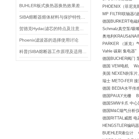
BUHLER板式换热器换热效果差的五大常见原因
PHOENIX（菲
MP FILTRI联轴器/
SIBA熔断器熔体材料与保护特性分析
德国BURKERT
贺德克Hydac滤芯的特点及注意事项
Schmalz真空泵/吸
奥地利KRAUS&NA
Phoenix滤波器的选择使用讨论
PARKER （派克）气
Vahle 碳刷 集电器"
科普|SIBA熔断器工作原理及适用场景解析
德国BUCHER阀门 
德国 VEM电机 Wa
美国 NEXEN刹车片
瑞士 METO-FER
德国 BEDIA水平传
德国PAULY光栅 B
德国SMW卡爪 中心架
德国M&C烟气分析仪
德国RITTAL威图 
HENGSTLER编码
BUEHLER液位计 