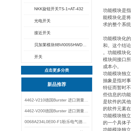
NKK旋钮开关TS-1+AT-432
功能模块是指
能模块化是将
光电开关
求的整个系统
接近开关
功能模块化的
贝加莱模块8BVI0055HWD0.000-1
和。这个结论
。功能模块化
开关
模块间接口所
成本小。
点击更多分类
功能模块独立
抽象是指对事
新品推荐
特征而暂时不
些信息的功能
4462-V210德国Burster 进口测量仪 4463-V0000
是软件的其他
的软件元素在
4462-V200德国Burster 进口测量仪 4462-V210
功能模块独立
0068A234L0E00-F1盼乐电气德国ASCO电磁阀 0068A234L0E00F1
的一个具体子
功能模块独立