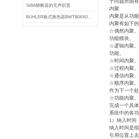
于问题所固有
SIBA熔断器的无声职责
内聚
内聚是从功能
BUHLER板式换热器BWTB08X020-NEU的维修保养
内聚有如下的
☆偶然内聚。
功能模块。
☆逻辑内聚。
功能。
☆时间内聚。
☆过程内聚。
☆通信内聚。
☆顺序内聚。
作为下一个处
☆功能内聚。
完成一个具体
系统中的各功
1）纳入时间
纳入时间是指
引用位置上去