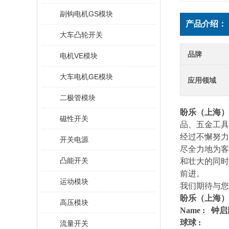
副钩电机GS模块
产品介绍：
大车凸轮开关
品牌
电机VE模块
大车电机GE模块
应用领域
二极管模块
盼乐（上海）
磁性开关
品、五金工具
经过不懈努力
开关电源
尽全力地为客
凸能开关
和壮大的同时
前进。
运动模块
我们期待与您
盼乐（上海）
高压模块
Name : 钟
球球 :
流量开关