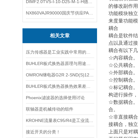
DIMF2.0TVS-I-10-D25-M-1-H德国进口BOPP密度计DIMF2.0TVS-I-10-D25-M
的修改副作用
NX860VAJR90000国庆节供应PARKER电机NX860VAJR9000
功能模块独立
来度量功能模
耦合
相关文章
耦合是软件结
点以及通过接
耦合有以下几
压力传感器是工业实践中常用的一种传感器
☆内容耦合。
BUHLER板式换热器原理与用途解析
☆公共耦合。
☆外部耦合。
OMRON继电器G2R 2-SND(S)12VDC的工作原理和特性
☆控制耦合。
BUHLER板式换热器换热效果差的五大常见原因
☆标记耦合。
构进行操作，
Phoenix滤波器的选择使用讨论
☆数据耦合。
联轴器是机械传动的组件
合。
☆非直接耦合
KROHNE流量表C95/R4是工业流量测量的选择
接耦合，独立
上面只是对耦
接近开关的分类！