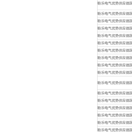
盼乐电气优势供应德国
盼乐电气优势供应德国
盼乐电气优势供应德国
盼乐电气优势供应德国
盼乐电气优势供应德国
盼乐电气优势供应德国
盼乐电气优势供应德国
盼乐电气优势供应德国
盼乐电气优势供应德国
盼乐电气优势供应德国
盼乐电气优势供应德国
盼乐电气优势供应德国
盼乐电气优势供应德国
盼乐电气优势供应德国
盼乐电气优势供应德国
盼乐电气优势供应德国
盼乐电气优势供应德国