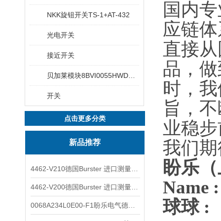
国内专
NKK旋钮开关TS-1+AT-432
应链体
光电开关
直接从
接近开关
品，做
贝加莱模块8BVI0055HWD0.000-1
时，我
开关
旨，不
点击更多分类
业稳步
我们期
新品推荐
盼乐（
4462-V210德国Burster 进口测量仪 4463-V0000
Name
4462-V200德国Burster 进口测量仪 4462-V210
球球 :
0068A234L0E00-F1盼乐电气德国ASCO电磁阀 0068A234L0E00F1