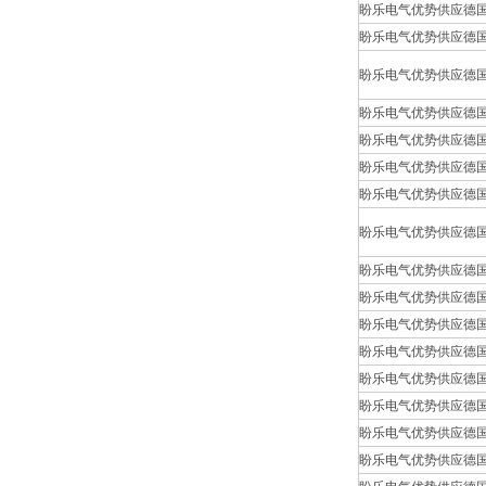
盼乐电气优势供应德国
盼乐电气优势供应德国
盼乐电气优势供应德国
盼乐电气优势供应德国
盼乐电气优势供应德国
盼乐电气优势供应德国
盼乐电气优势供应德国
盼乐电气优势供应德国
盼乐电气优势供应德国
盼乐电气优势供应德国
盼乐电气优势供应德国
盼乐电气优势供应德国
盼乐电气优势供应德国
盼乐电气优势供应德国
盼乐电气优势供应德国
盼乐电气优势供应德国