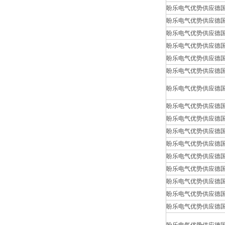
盼乐电气优势供应德国
盼乐电气优势供应德国
盼乐电气优势供应德国
盼乐电气优势供应德国
盼乐电气优势供应德国
盼乐电气优势供应德国
盼乐电气优势供应德国
盼乐电气优势供应德国
盼乐电气优势供应德国
盼乐电气优势供应德国
盼乐电气优势供应德国
盼乐电气优势供应德国
盼乐电气优势供应德国
盼乐电气优势供应德国
盼乐电气优势供应德国
盼乐电气优势供应德国