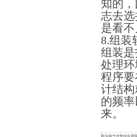
知的，
志去选
是看不
8.组
组装是
处理环
程序要
计结构
的频率
来。
盼乐电气优势供应德国