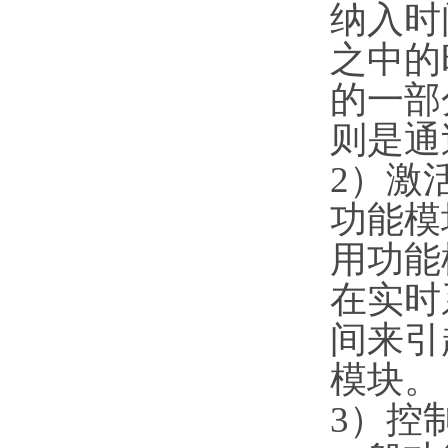
纳入时
之中的
的一部
则是通
2）激
功能模
用功能
在实时
间来引
模块。
3）控