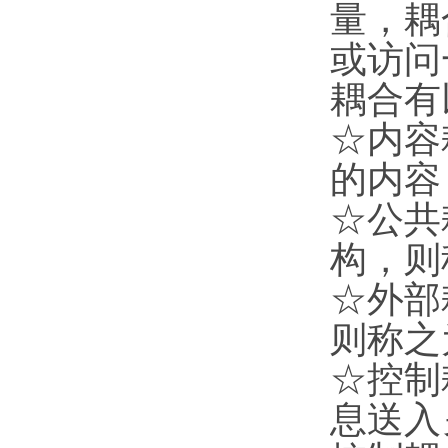
量，耦
或访问
耦合有
☆内容
的内容
☆公共
构，则
☆外部
则称之
☆控制
息送入