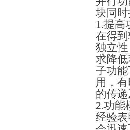
并行功
块同时
1.提
在得到
独立性
求降低
子功能
用，有
的传递
2.功
经验表
会迅速