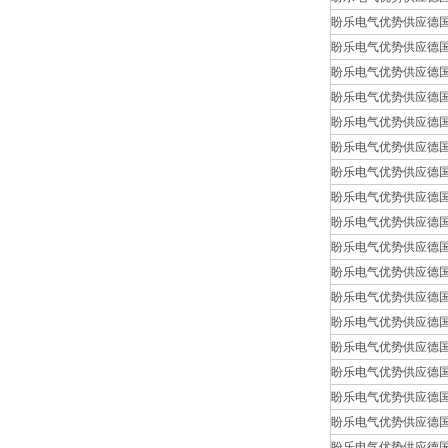
盼乐电气优势供应德国
盼乐电气优势供应德国
盼乐电气优势供应德国
盼乐电气优势供应德国
盼乐电气优势供应德国
盼乐电气优势供应德国
盼乐电气优势供应德国
盼乐电气优势供应德国
盼乐电气优势供应德国
盼乐电气优势供应德国
盼乐电气优势供应德国
盼乐电气优势供应德国
盼乐电气优势供应德国
盼乐电气优势供应德国
盼乐电气优势供应德国
盼乐电气优势供应德国
盼乐电气优势供应德国
盼乐电气优势供应德国