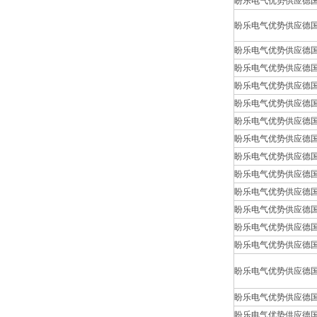
盼乐电气优势供应德国
盼乐电气优势供应德国
盼乐电气优势供应德国
盼乐电气优势供应德国
盼乐电气优势供应德国
盼乐电气优势供应德国
盼乐电气优势供应德国
盼乐电气优势供应德国
盼乐电气优势供应德国
盼乐电气优势供应德国
盼乐电气优势供应德国
盼乐电气优势供应德国
盼乐电气优势供应德国
盼乐电气优势供应德国
盼乐电气优势供应德国
盼乐电气优势供应德国
盼乐电气优势供应德国