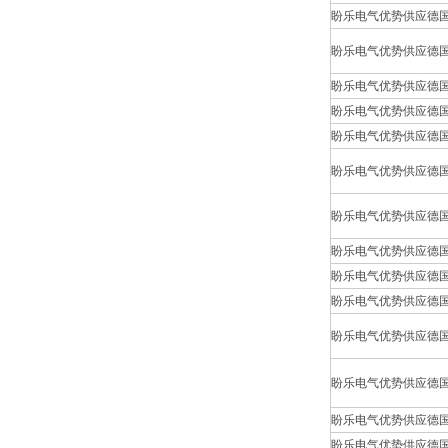
盼乐电气优势供应德国
盼乐电气优势供应德国
盼乐电气优势供应德国
盼乐电气优势供应德国
盼乐电气优势供应德国
盼乐电气优势供应德国
盼乐电气优势供应德国
盼乐电气优势供应德国
盼乐电气优势供应德国
盼乐电气优势供应德国
盼乐电气优势供应德国
盼乐电气优势供应德国
盼乐电气优势供应德国
盼乐电气优势供应德国