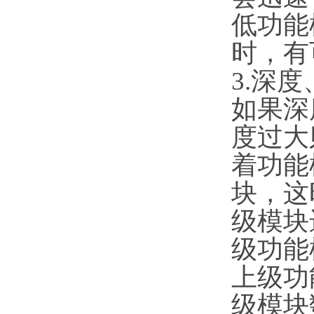
低功能
时，有
3.深
如果深
度过大
着功能
块，这
级模块
级功能
上级功
级模块