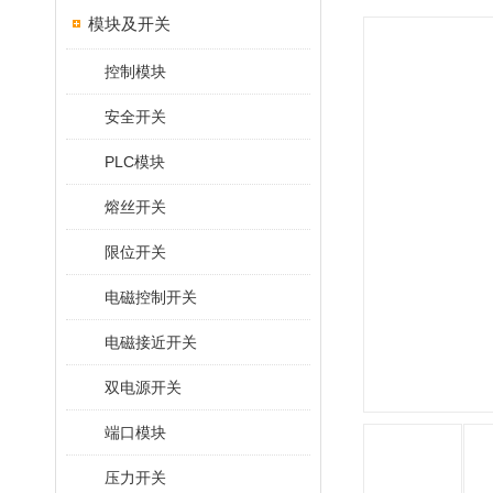
模块及开关
控制模块
安全开关
PLC模块
熔丝开关
限位开关
电磁控制开关
电磁接近开关
双电源开关
端口模块
压力开关