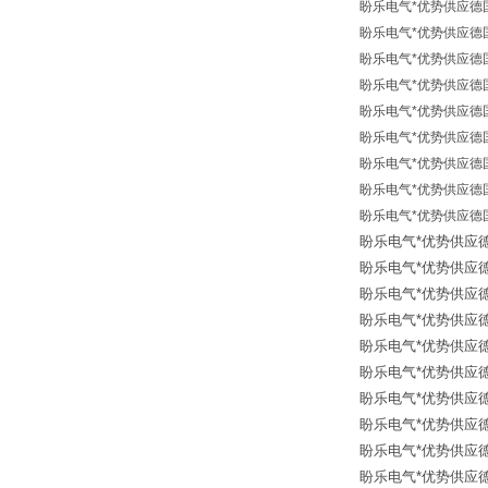
盼乐电气*优势供应德国 COAX
盼乐电气*优势供应德国 
盼乐电气*优势供应德国 
盼乐电气*优势供应德国 CO
盼乐电气*优势供应德国 COA
盼乐电气*优势供应德国 CO
盼乐电气*优势供应德国 CO
盼乐电气*优势供应德国 CO
盼乐电气*优势供应德国 CO
盼乐电气*优势供应德国 coa
盼乐电气*优势供应德国 coa
盼乐电气*优势供应德国 co
盼乐电气*优势供应德国 co
盼乐电气*优势供应德国 coa
盼乐电气*优势供应德国 co
盼乐电气*优势供应德国 
盼乐电气*优势供应德国 coa
盼乐电气*优势供应德国 coa
盼乐电气*优势供应德国 coa