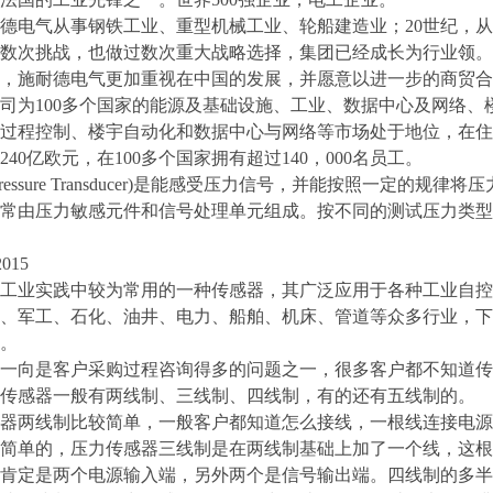
耐德电气从事钢铁工业、重型机械工业、轮船建造业；20世纪，从
数次挑战，也做过数次重大战略选择，集团已经成长为行业领。
，施耐德电气更加重视在中国的发展，并愿意以进一步的商贸合
司为100多个国家的能源及基础设施、工业、数据中心及网络、
过程控制、楼宇自动化和数据中心与网络等市场处于地位，在住宅
40亿欧元，在100多个国家拥有超过140，000名员工。
ressure Transducer)是能感受压力信号，并能按照一定
常由压力敏感元件和信号处理单元组成。按不同的测试压力类型
015
工业实践中较为常用的一种传感器，其广泛应用于各种工业自控
、军工、石化、油井、电力、船舶、机床、管道等众多行业，下
。
一向是客户采购过程咨询得多的问题之一，很多客户都不知道传
传感器一般有两线制、三线制、四线制，有的还有五线制的。
两线制比较简单，一般客户都知道怎么接线，一根线连接电源
简单的，压力传感器三线制是在两线制基础上加了一个线，这根
肯定是两个电源输入端，另外两个是信号输出端。四线制的多半是电