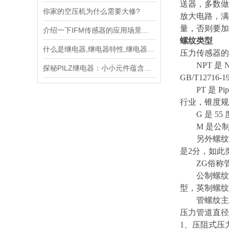
送器，多数做
你家的空压机为什么需要大修?
放大电路，满
量，否则要加
介绍一下IFM传感器的应用场景和优势
螺纹类型
什么是继电器,继电器特性,继电器分类
压力传感器的
NPT 是 Na
探秘PILZ继电器：小小元件蕴含的大大能量与智慧
GB/T12716-1
PT 是 Pi
行业，锥度规定为
G 是 55 
M 是公制普通
另外螺纹中的
是2分，如此
ZG俗称管
公制螺纹用
型，英制螺纹
管螺纹主要
压力管道直径
1、压阻式压