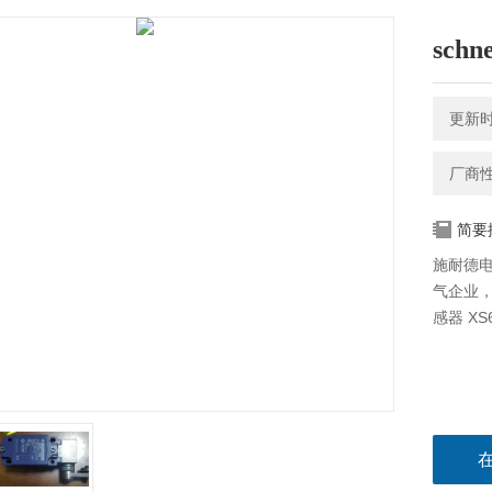
sch
更新时间
厂商
简要
施耐德电气
气企业，
感器 XS6