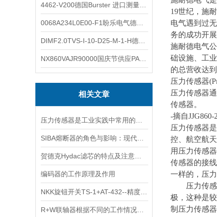
4462-V200德国Burster 进口测量仪 4462-V210
19世纪，施
0068A234L0E00-F1盼乐电气德国ASCO电磁阀 0068A234L0E00F1
电气遇到过无
务的成功开展
DIMF2.0TVS-I-10-D25-M-1-H德国进口BOPP密度计DIMF2.0TVS-I-10-D25-M
施耐德电气公
础设施、工业
NX860VAJR90000国庆节供应PARKER电机NX860VAJR9000
的总营收达到2
压力传感器(P
压力传感器通
相关文章
传感器。
-摘自JJG860-2
压力传感器是工业实践中常用的一种传感器
压力传感器是
SIBA熔断器的角色与影响：现代技术安全网的关键一环
控、航空航天
用压力传感器
贺德克Hydac滤芯的特点及注意事项
传感器的接线
编码器的工作原理及作用
一样的，压力
压力传感器
NKK旋钮开关TS-1+AT-432--精度与可靠性的代表
极，这种是较
制压力传感器
R+W联轴器根据不同的工作情况，需具备以下性能