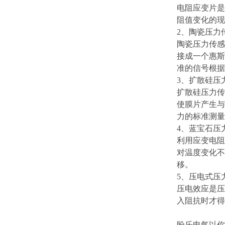
电阻应变片是
阻值变化的现
2、陶瓷压力
陶瓷压力传感
接成一个惠斯
准的信号根据压
3、扩散硅压
扩散硅压力传
使膜片产生与
力的标准测量
4、蓝宝石压
利用应变电阻
对温度变化不
移。
5、压电式压
压电效应是压
入阻抗时才得
盼乐电气以你