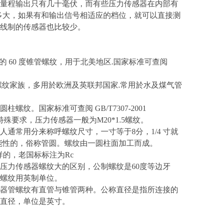
量程输出只有几十毫伏，而有些压力传感器在内部有
多大，如果有和输出信号相适应的档位，就可以直接测
线制的传感器也比较少。
力传感器标准的 60 度锥管螺纹，用于北美地区.国家标准可查阅
传感器螺纹家族，多用於欧洲及英联邦国家.常用於水及煤气管
纹。国家标准可查阅 GB/T7307-2001
特殊要求，压力传感器一般为M20*1.5螺纹。
人通常用分来称呼螺纹尺寸，一寸等于8分，1/4 寸就
于功能性的，俗称管圆。螺纹由一圆柱面加工而成。
的，老国标标注为Rc
力传感器螺纹大的区别，公制螺纹是60度等边牙
制螺纹用英制单位。
器管螺纹有直管与锥管两种。公称直径是指所连接的
公称直径，单位是英寸。