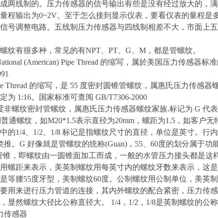
成两线制的。压力传感器的信号输出有些是没有经过放大的，满
量程输出为0~2V。至于怎么接到显示仪表，要看仪表的量程是
信号调整电路。五线制压力传感器与四线制相差不大，市面上五
螺纹有很多种，常见的有NPT、PT、G、M，都是管螺纹。
tional (American) Pipe Thread 的缩写，属於美国压
991
pe Thread 的缩写，是 55 度密封圆锥管螺纹，属惠氏压力
 1:16。国家标准可查阅 GB/T7306-2000
度非螺纹密封管螺纹，属惠氏压力传感器螺纹家族.标记为 G 代表圆柱螺
螺纹，如M20*1.5表示直径为20mm，螺距为1.5，如客户无
1/4、1/2、1/8 标记是指螺纹尺寸的直径，单位是英寸。行内
类推。G 好像就是管螺纹的统称(Guan)，55、60度的划分属
锥，即螺纹由一圆锥面加工而成，一般的水管压力接头都是这样
螺距来表示，美英制螺纹用每英寸内的螺纹牙数来表示，这是压
是等腰55度牙型，美制螺纹60度。公制螺纹用公制单位，美英
用来进行压力管道的连接，其内外螺纹的配合紧密，压力传感
，显然螺纹大径比公称直径大。 1/4，1/2，1/8是英制螺纹的
力传感器