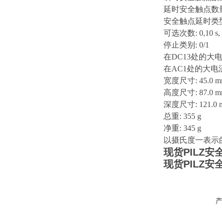
延时安全触点数量:
安全触点延时类型
可选次数: 0,10 s, 0,50
停止类别: 0/1
在DC13处的大电流I
在AC1处的大电流5:
宽度尺寸: 45.0 
高度尺寸: 87.0 
深度尺寸: 121.0 
总重: 355 g
净重: 345 g
以摄氏度一表示的环境
现货PILZ安全
现货PILZ安全