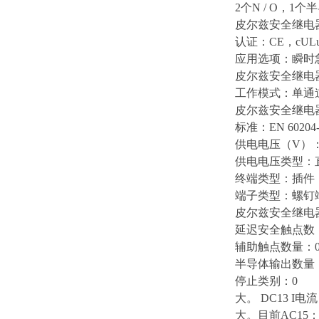
2个N / O，1
皮尔兹安全继电
认证：CE，cULus
应用选项：瞬时急停
皮尔兹安全继电
工作模式：单通
皮尔兹安全继电器750
标准：EN 60204-1
供电电压（V）：2
供电电压类型：直
终端类型：插件
端子类型：螺钉
皮尔兹安全继电器
延迟安全触点数
辅助触点数量：
半导体输出数量
停止类别：0
大。 DC13 I电流
大。目前AC15：5