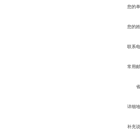
您的
您的
联系
常用
详细
补充