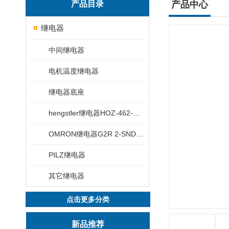
产品目录
产品中心
继电器
中间继电器
电机温度继电器
继电器底座
hengstler继电器HOZ-462-1026
OMRON继电器G2R 2-SND(S)12VDC
PILZ继电器
其它继电器
点击更多分类
新品推荐