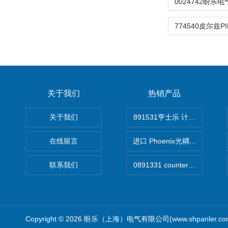
关于我们
热销产品
关于我们
891531亨士乐 计时器
在线留言
进口 Phoenix光耦开关
联系我们
Copyright © 2026 盼乐（上海）电气有限公司(www.shpanler.