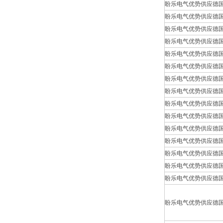
盼乐电气优势供应德国
盼乐电气优势供应德国
盼乐电气优势供应德国
盼乐电气优势供应德国
盼乐电气优势供应德国
盼乐电气优势供应德国
盼乐电气优势供应德国
盼乐电气优势供应德国
盼乐电气优势供应德国
盼乐电气优势供应德国
盼乐电气优势供应德国
盼乐电气优势供应德国
盼乐电气优势供应德国
盼乐电气优势供应德国
盼乐电气优势供应德国
盼乐电气优势供应德国