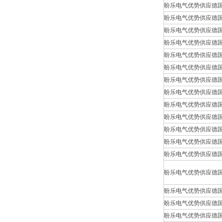
盼乐电气优势供应德国
盼乐电气优势供应德国
盼乐电气优势供应德国
盼乐电气优势供应德国
盼乐电气优势供应德国
盼乐电气优势供应德国
盼乐电气优势供应德国
盼乐电气优势供应德国
盼乐电气优势供应德国
盼乐电气优势供应德国
盼乐电气优势供应德国
盼乐电气优势供应德国
盼乐电气优势供应德国
盼乐电气优势供应德国
盼乐电气优势供应德国
盼乐电气优势供应德国
盼乐电气优势供应德国