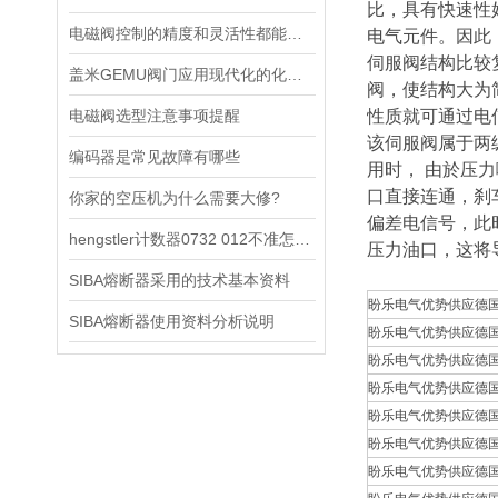
比，具有快速性
电磁阀控制的精度和灵活性都能够保证
电气元件。因此
伺服阀结构比较
盖米GEMU阀门应用现代化的化的管理手段分析
阀，使结构大为
电磁阀选型注意事项提醒
性质就可通过电
该伺服阀属于两
编码器是常见故障有哪些
用时， 由於压
口直接连通，刹
你家的空压机为什么需要大修?
偏差电信号，此
hengstler计数器0732 012不准怎么办？
压力油口，这将
SIBA熔断器采用的技术基本资料
盼乐电气优势供应德国
SIBA熔断器使用资料分析说明
盼乐电气优势供应德国
盼乐电气优势供应德国
盼乐电气优势供应德国
盼乐电气优势供应德国
盼乐电气优势供应德国
盼乐电气优势供应德国