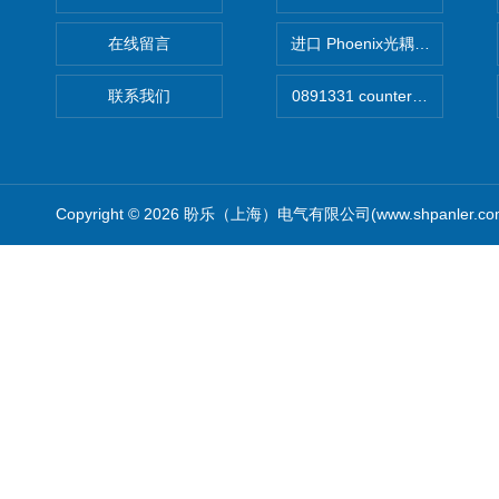
在线留言
进口 Phoenix光耦开关
联系我们
Copyright © 2026 盼乐（上海）电气有限公司(www.shpanler.