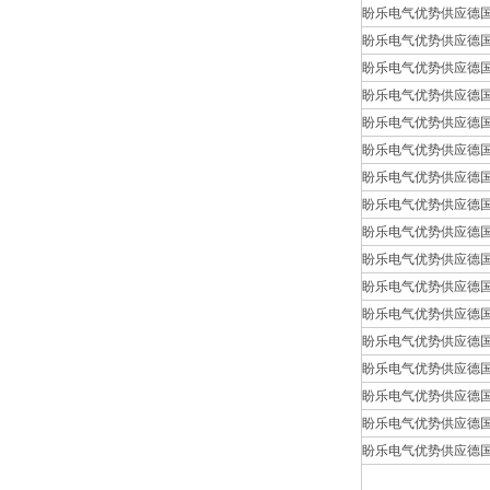
盼乐电气优势供应德国
盼乐电气优势供应德国
盼乐电气优势供应德国
盼乐电气优势供应德国
盼乐电气优势供应德国
盼乐电气优势供应德国
盼乐电气优势供应德国
盼乐电气优势供应德国
盼乐电气优势供应德国
盼乐电气优势供应德国
盼乐电气优势供应德国
盼乐电气优势供应德国
盼乐电气优势供应德国
盼乐电气优势供应德国
盼乐电气优势供应德国
盼乐电气优势供应德国
盼乐电气优势供应德国