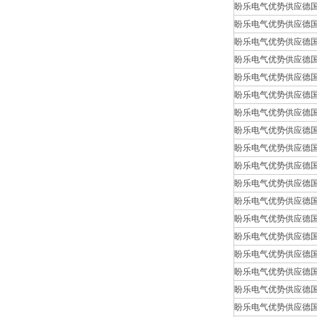
盼乐电气优势供应德国
盼乐电气优势供应德国
盼乐电气优势供应德国
盼乐电气优势供应德国
盼乐电气优势供应德国
盼乐电气优势供应德国
盼乐电气优势供应德国
盼乐电气优势供应德国
盼乐电气优势供应德国
盼乐电气优势供应德国
盼乐电气优势供应德国
盼乐电气优势供应德国
盼乐电气优势供应德国
盼乐电气优势供应德国
盼乐电气优势供应德国
盼乐电气优势供应德国
盼乐电气优势供应德国
盼乐电气优势供应德国