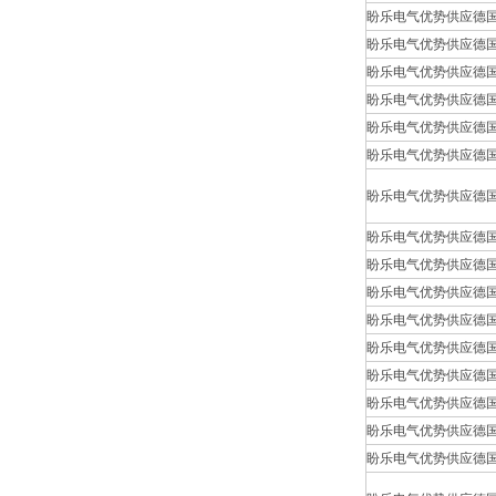
盼乐电气优势供应德国
盼乐电气优势供应德国
盼乐电气优势供应德国
盼乐电气优势供应德国
盼乐电气优势供应德国
盼乐电气优势供应德国
盼乐电气优势供应德国
盼乐电气优势供应德国
盼乐电气优势供应德国
盼乐电气优势供应德国
盼乐电气优势供应德国
盼乐电气优势供应德国
盼乐电气优势供应德国
盼乐电气优势供应德国
盼乐电气优势供应德国
盼乐电气优势供应德国