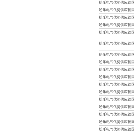
盼乐电气优势供应德国
盼乐电气优势供应德国
盼乐电气优势供应德国
盼乐电气优势供应德国
盼乐电气优势供应德国
盼乐电气优势供应德国
盼乐电气优势供应德国
盼乐电气优势供应德国
盼乐电气优势供应德国
盼乐电气优势供应德国
盼乐电气优势供应德国
盼乐电气优势供应德国
盼乐电气优势供应德国
盼乐电气优势供应德国
盼乐电气优势供应德国
盼乐电气优势供应德国
盼乐电气优势供应德国