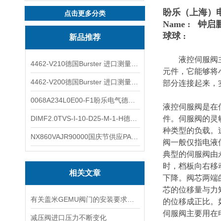
盼乐（上海）
点击更多分类
Name : 钟启
球球 :
新品推荐
液控伺服阀主要
4462-V210德国Burster 进口测量仪 4463-V0000
元件，它能够将
4462-V200德国Burster 进口测量仪 4462-V210
部分连接起来，
0068A234L0E00-F1盼乐电气德国ASCO电磁阀 0068A234L0E00F1
液控伺服阀是在
DIMF2.0TVS-I-10-D25-M-1-H德国进口BOPP密度计DIMF2.0TVS-I-10-D25-M
件。伺服阀的灵
种类型的负载。
NX860VAJR90000国庆节供应PARKER电机NX860VAJR9000
阀一般仅指电液
典型的伺服阀由
时，档板向右移
相关文章
下降。阀芯两端
芯的位移量与力
有关盖米GEMU阀门的安装要求这里都总结好了
的位移成正比。
伺服阀主要用在
减压阀进口压力不断变化