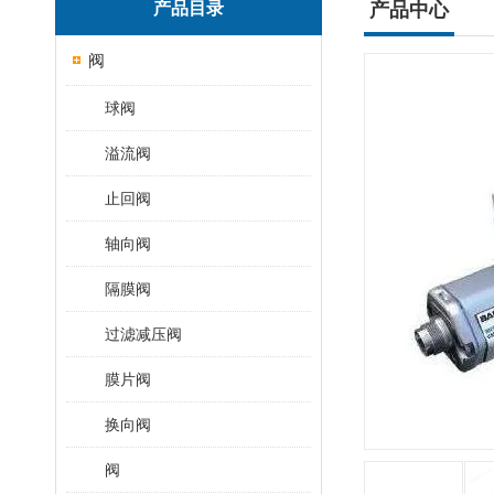
产品目录
产品中心
阀
球阀
溢流阀
止回阀
轴向阀
隔膜阀
过滤减压阀
膜片阀
换向阀
阀