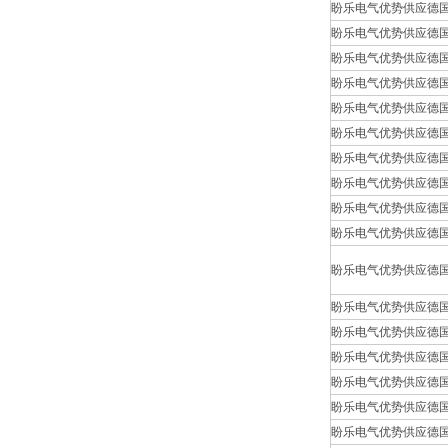
盼乐电气优势供应德国
盼乐电气优势供应德国
盼乐电气优势供应德国
盼乐电气优势供应德国
盼乐电气优势供应德国
盼乐电气优势供应德国
盼乐电气优势供应德国
盼乐电气优势供应德国
盼乐电气优势供应德国
盼乐电气优势供应德国
盼乐电气优势供应德国
盼乐电气优势供应德国
盼乐电气优势供应德国
盼乐电气优势供应德国
盼乐电气优势供应德国
盼乐电气优势供应德国
盼乐电气优势供应德国