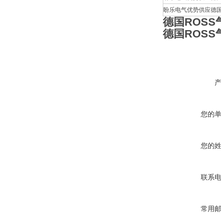
盼乐电气优势供应德国
德国ROS
德国ROS
您的
您的
联系
常用