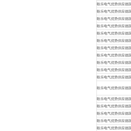
盼乐电气优势供应德国
盼乐电气优势供应德国
盼乐电气优势供应德国
盼乐电气优势供应德国
盼乐电气优势供应德国
盼乐电气优势供应德国
盼乐电气优势供应德国
盼乐电气优势供应德国
盼乐电气优势供应德国
盼乐电气优势供应德国
盼乐电气优势供应德国
盼乐电气优势供应德国
盼乐电气优势供应德国
盼乐电气优势供应德国
盼乐电气优势供应德国
盼乐电气优势供应德国
盼乐电气优势供应德国