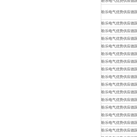
盼乐电气优势供应德国
盼乐电气优势供应德国
盼乐电气优势供应德国
盼乐电气优势供应德国
盼乐电气优势供应德国
盼乐电气优势供应德国
盼乐电气优势供应德国
盼乐电气优势供应德国
盼乐电气优势供应德国
盼乐电气优势供应德国
盼乐电气优势供应德国
盼乐电气优势供应德国
盼乐电气优势供应德国
盼乐电气优势供应德国
盼乐电气优势供应德国
盼乐电气优势供应德国
盼乐电气优势供应德国