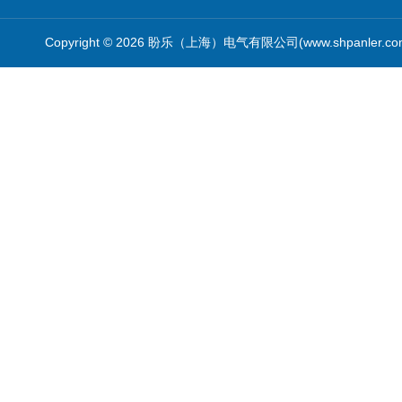
Copyright © 2026 盼乐（上海）电气有限公司(www.shpanler.