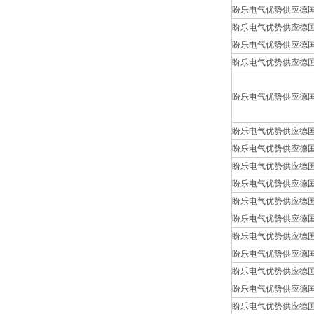
盼乐电气优势供应德国
盼乐电气优势供应德国
盼乐电气优势供应德国
盼乐电气优势供应德国
盼乐电气优势供应德国
盼乐电气优势供应德国
盼乐电气优势供应德国
盼乐电气优势供应德国
盼乐电气优势供应德国
盼乐电气优势供应德国
盼乐电气优势供应德国
盼乐电气优势供应德国
盼乐电气优势供应德国
盼乐电气优势供应德国
盼乐电气优势供应德国
盼乐电气优势供应德国