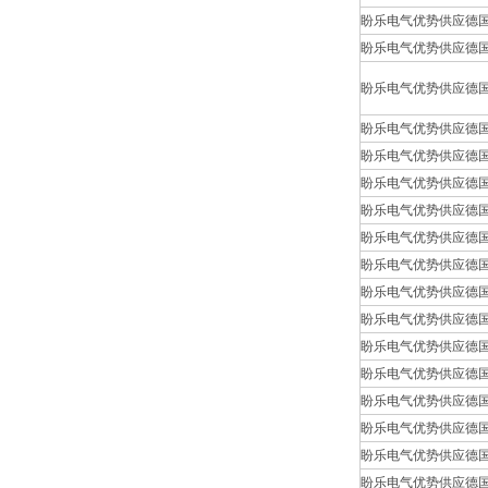
盼乐电气优势供应德国
盼乐电气优势供应德国
盼乐电气优势供应德国
盼乐电气优势供应德国
盼乐电气优势供应德国
盼乐电气优势供应德国
盼乐电气优势供应德国
盼乐电气优势供应德国
盼乐电气优势供应德国
盼乐电气优势供应德国
盼乐电气优势供应德国
盼乐电气优势供应德国
盼乐电气优势供应德国
盼乐电气优势供应德国
盼乐电气优势供应德国
盼乐电气优势供应德国
盼乐电气优势供应德国