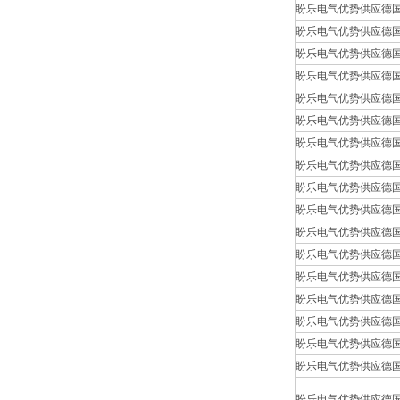
盼乐电气优势供应德国
盼乐电气优势供应德国
盼乐电气优势供应德国
盼乐电气优势供应德国
盼乐电气优势供应德国
盼乐电气优势供应德国
盼乐电气优势供应德国
盼乐电气优势供应德国
盼乐电气优势供应德国
盼乐电气优势供应德国
盼乐电气优势供应德国
盼乐电气优势供应德国
盼乐电气优势供应德国
盼乐电气优势供应德国
盼乐电气优势供应德国
盼乐电气优势供应德国
盼乐电气优势供应德国
盼乐电气优势供应德国