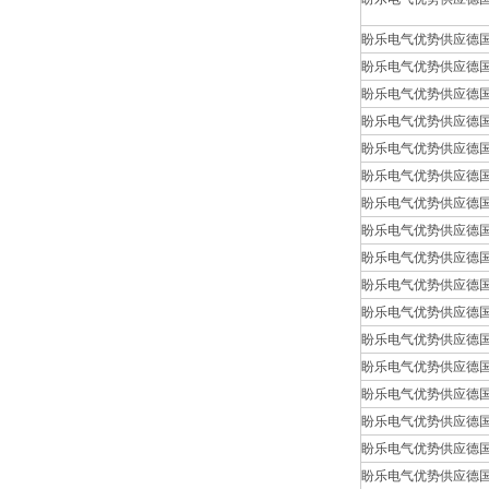
盼乐电气优势供应德国
盼乐电气优势供应德国
盼乐电气优势供应德国
盼乐电气优势供应德国
盼乐电气优势供应德国
盼乐电气优势供应德国
盼乐电气优势供应德国
盼乐电气优势供应德国
盼乐电气优势供应德国
盼乐电气优势供应德国
盼乐电气优势供应德国
盼乐电气优势供应德国
盼乐电气优势供应德国
盼乐电气优势供应德国
盼乐电气优势供应德国
盼乐电气优势供应德国
盼乐电气优势供应德国