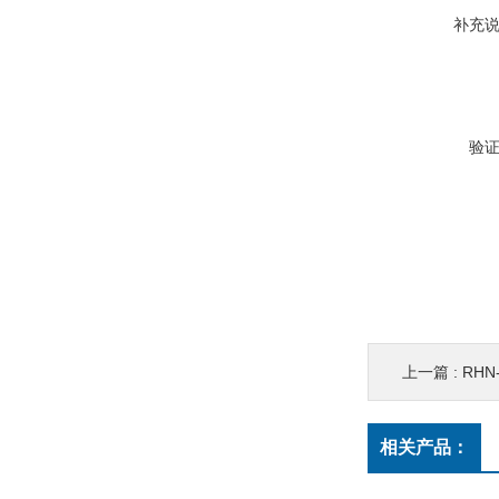
补充
验
上一篇 :
RHN
相关产品：