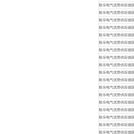
盼乐电气优势供应德国
盼乐电气优势供应德国
盼乐电气优势供应德国
盼乐电气优势供应德国
盼乐电气优势供应德国
盼乐电气优势供应德国
盼乐电气优势供应德国
盼乐电气优势供应德国
盼乐电气优势供应德国
盼乐电气优势供应德国
盼乐电气优势供应德国
盼乐电气优势供应德国
盼乐电气优势供应德国
盼乐电气优势供应德国
盼乐电气优势供应德国
盼乐电气优势供应德国
盼乐电气优势供应德国
盼乐电气优势供应德国