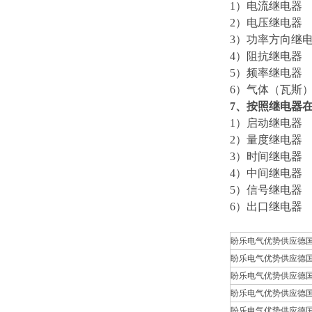
1）电流继电器
2）电压继电器
3）功率方向继
4）阻抗继电器
5）频率继电器
6）气体（瓦斯
7、按照继电器
1）启动继电器
2）量度继电器
3）时间继电器
4）中间继电器
5）信号继电器
6）出口继电器
盼乐电气优势供应德国
盼乐电气优势供应德国
盼乐电气优势供应德国
盼乐电气优势供应德国
盼乐电气优势供应德国