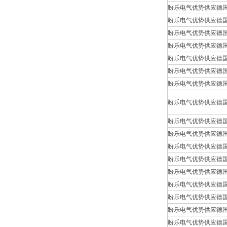
盼乐电气优势供应德国
盼乐电气优势供应德国
盼乐电气优势供应德国
盼乐电气优势供应德国
盼乐电气优势供应德国
盼乐电气优势供应德国
盼乐电气优势供应德国
盼乐电气优势供应德国
盼乐电气优势供应德国
盼乐电气优势供应德国
盼乐电气优势供应德国
盼乐电气优势供应德国
盼乐电气优势供应德国
盼乐电气优势供应德国
盼乐电气优势供应德国
盼乐电气优势供应德国
盼乐电气优势供应德国