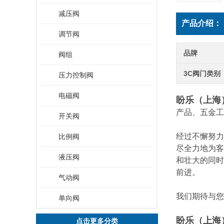
减压阀
产品介绍：
调节阀
品牌
阀组
3C阀门类别
压力控制阀
电磁阀
盼乐（上海
产品、五金工
开关阀
经过不懈努力
比例阀
尽全力地为客
液压阀
和壮大的同时
前进。
气动阀
我们期待与您
单向阀
盼乐（上海
点击更多分类