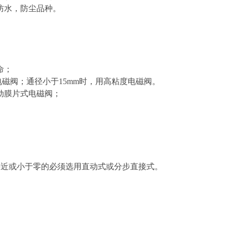
防水，防尘品种。
命；
能电磁阀；通径小于15mm时，用高粘度电磁阀。
动膜片式电磁阀；
差接近或小于零的必须选用直动式或分步直接式。