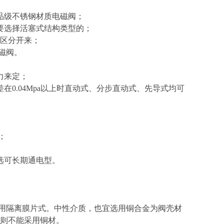
品级不锈钢材质电磁阀；
要选择活塞式结构类型的；
要区分开来；
磁阀。
力来定；
0.04Mpa以上时直动式、分步直动式、先导式均可
；
选可长期通电型。
选用隔离膜片式。中性介质，也宜选用铜合金为阀壳材
则不能采用铜材。