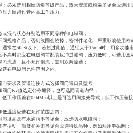
境：必须选用相应防爆等级产品，露天安装或粉尘多场合应选用
称压力应超过管内高工作压力。
态或混合状态分别选用不同品种的电磁阀；
不同规格产品，否则线圈会烧掉，密封件老化，严重影响使用寿
，通常在50cSt以下。若超过此值，通径大于15mm时，用多功
度不高时都应在电磁阀前配装反冲过滤阀，压力低时，可选用直
定向流通，且不允许倒流，需用双向流通；
应选在电磁阀允许范围之内。
流向要求及管道连接方式选择阀门通口及型号；
和阀门Kv值选定公称通径，也可选同管道内径；
：低工作压差在0.04Mpa以上是可选用间接先导式；低工作压
和低温度应选在允许范围之内；
对湿度高及有水滴雨淋等场合，应选防水电磁阀；
常有振动，颠簸和冲击等场合应选特殊品种，例如船用电磁阀；