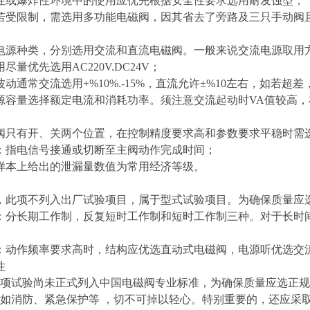
性或爆炸性环境中的使用应优先根据安全性要求选用耐发蚀型；
若受限制，需选用多功能电磁阀，因其省去了旁路及三只手动阀
电源种类，分别选用交流和直流电磁阀。一般来说交流电源取用
尽量优先选用AC220V.DC24V；
波动通常交流选用+%10%.-15%，直流允许±%10左右，如若超
源容量选择额定电流和消耗功率。须注意交流起动时VA值较高
阀只有开、关两个位置，在控制精度要求高和参数要求平稳时需
：指电信号接通或切断至主阀动作完成时间；
样本上给出的泄漏量数值为常用经济等级。
，此项不列入出厂试验项目，属于型式试验项目。为确保质量应
：分长期工作制，反复短时工作制和短时工作制三种。对于长时
：动作频率要求高时，结构应优选直动式电磁阀，电源听优选交
性
项试验尚未正式列入中国电磁阀专业标准，为确保质量应选正规
如消防、紧急保护等 ，切不可掉以轻心。特别重要的，还应采