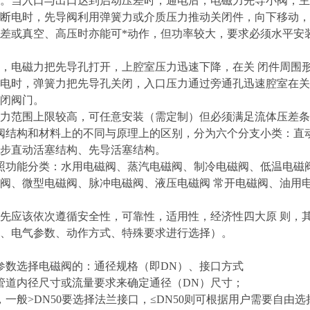
。当入口与出口达到启动压差时，通电后，电磁力先导小阀，主
断电时，先导阀利用弹簧力或介质压力推动关闭件，向下移动，
差或真空、高压时亦能可*动作，但功率较大，要求必须水平安
，电磁力把先导孔打开，上腔室压力迅速下降，在关 闭件周围
电时，弹簧力把先导孔关闭，入口压力通过旁通孔迅速腔室在关
闭阀门。
力范围上限较高，可任意安装（需定制）但必须满足流体压差条
阀结构和材料上的不同与原理上的区别，分为六个分支小类：直
步直动活塞结构、先导活塞结构。
照功能分类：水用电磁阀、蒸汽电磁阀、制冷电磁阀、低温电磁
阀、微型电磁阀、脉冲电磁阀、液压电磁阀 常开电磁阀、油用
先应该依次遵循安全性，可靠性，适用性，经济性四大原 则，
、电气参数、动作方式、特殊要求进行选择）。
参数选择电磁阀的：通径规格（即DN）、接口方式
管道内径尺寸或流量要求来确定通径（DN）尺寸；
，一般>DN50要选择法兰接口，≤DN50则可根据用户需要自由选