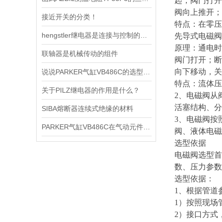
起，阀门打开
阀向上推开；
接近开关的分类！
特点：在零压
hengstler继电器是连接与控制的桥梁
先导式电磁阀
原理：通电时
联轴器是机械传动的组件
阀门打开；断
向下移动，关
说说PARKER气缸VB486C的选型依据
特点：流体压
关于PILZ继电器的作用是什么？
2、电磁阀从
活塞结构、分
SIBA熔断器连续式绝缘的材料
3、电磁阀按
PARKER气缸VB486C在气动元件中的使用
阀、液体电磁
选型依据
电磁阀选型首
数、压力参数
选型依据：
1、根据管道
1）按照现场
2）接口方式