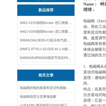
Name : 
球球 :
新品推荐
电磁阀（Ele
4462-V210德国Burster 进口测量仪 4463-V0000
动。用在工业
4462-V200德国Burster 进口测量仪 4462-V210
度和灵活性都
阀、速度调节
0068A234L0E00-F1盼乐电气德国ASCO电磁阀 0068A234L0E00F1
电磁阀里有密
DIMF2.0TVS-I-10-D25-M-1-H德国进口BOPP密度计DIMF2.0TVS-I-10-D25-M
体就会被吸引
通过油的压力
NX860VAJR90000国庆节供应PARKER电机NX860VAJR9000
1、电磁阀从
直动式电磁阀
相关文章
原理：通电时
闭。
电磁阀控制的精度和灵活性都能够保证
特点：在真空
分步直动式电
电磁阀选型注意事项提醒
原理：它是一
山武AZBIL测温电阻TF55F3的三种主要引线方式