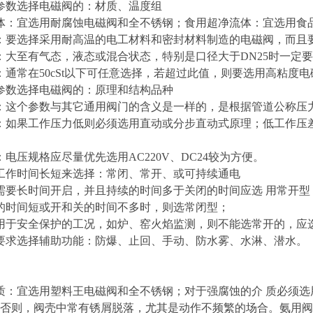
参数选择电磁阀的：材质、温度组
体：宜选用耐腐蚀电磁阀和全不锈钢；食用超净流体：宜选用食
：要选择采用耐高温的电工材料和密封材料制造的电磁阀，而且
：大至有气态，液态或混合状态，特别是口径大于DN25时一定
：通常在50cSt以下可任意选择，若超过此值，则要选用高粘度电
参数选择电磁阀的：原理和结构品种
：这个参数与其它通用阀门的含义是一样的，是根据管道公称压
：如果工作压力低则必须选用直动或分步直动式原理；低工作压差在
：电压规格应尽量优先选用AC220V、DC24较为方便。
工作时间长短来选择：常闭、常开、或可持续通电
需要长时间开启，并且持续的时间多于关闭的时间应选 用常开型
的时间短或开和关的时间不多时，则选常闭型；
用于安全保护的工况，如炉、窑火焰监测，则不能选常开的，应
要求选择辅助功能：防爆、止回、手动、防水雾、水淋、潜水。
质：宜选用塑料王电磁阀和全不锈钢；对于强腐蚀的介 质必须
否则，阀壳中常有锈屑脱落，尤其是动作不频繁的场合。氨用阀