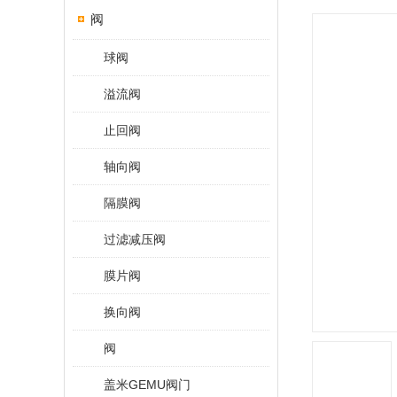
阀
球阀
溢流阀
止回阀
轴向阀
隔膜阀
过滤减压阀
膜片阀
换向阀
阀
盖米GEMU阀门