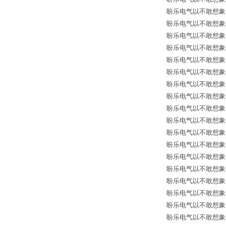
盼乐电气以不敢想象的价
盼乐电气以不敢想象的价
盼乐电气以不敢想象的
盼乐电气以不敢想象的价
盼乐电气以不敢想象的价格
盼乐电气以不敢想象的价格
盼乐电气以不敢想象的价
盼乐电气以不敢想象的价
盼乐电气以不敢想象的价
盼乐电气以不敢想象的价
盼乐电气以不敢想象的价
盼乐电气以不敢想象的价
盼乐电气以不敢想象的价
盼乐电气以不敢想象的价
盼乐电气以不敢想象的价
盼乐电气以不敢想象的价
盼乐电气以不敢想象的价
盼乐电气以不敢想象的价