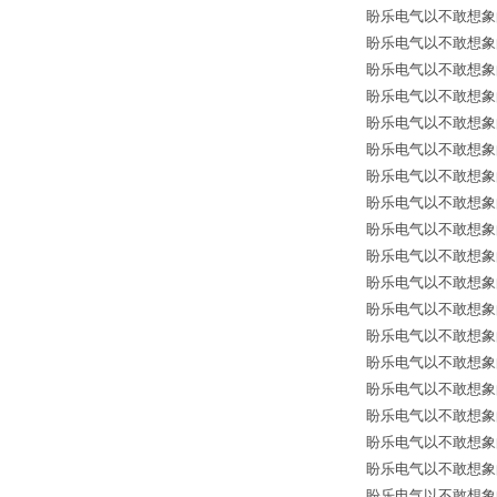
盼乐电气以不敢想象的
盼乐电气以不敢想象的
盼乐电气以不敢想象的价
盼乐电气以不敢想象的价
盼乐电气以不敢想象的价
盼乐电气以不敢想象的价
盼乐电气以不敢想象的价
盼乐电气以不敢想象的价格
盼乐电气以不敢想象的价格
盼乐电气以不敢想象的价
盼乐电气以不敢想象的价
盼乐电气以不敢想象的价格
盼乐电气以不敢想象的价格
盼乐电气以不敢想象的价格
盼乐电气以不敢想象的价
盼乐电气以不敢想象的价
盼乐电气以不敢想象的价
盼乐电气以不敢想象的价
盼乐电气以不敢想象的价