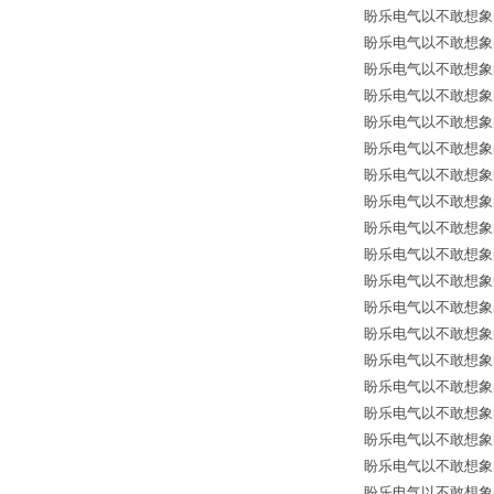
盼乐电气以不敢想象的
盼乐电气以不敢想象的价
盼乐电气以不敢想象的价
盼乐电气以不敢想象的价
盼乐电气以不敢想象的价
盼乐电气以不敢想象的价
盼乐电气以不敢想象的价
盼乐电气以不敢想象的价
盼乐电气以不敢想象的价
盼乐电气以不敢想象的价
盼乐电气以不敢想象的价
盼乐电气以不敢想象的价
盼乐电气以不敢想象的价
盼乐电气以不敢想象的价
盼乐电气以不敢想象的价
盼乐电气以不敢想象的价
盼乐电气以不敢想象的价
盼乐电气以不敢想象的价
盼乐电气以不敢想象的价