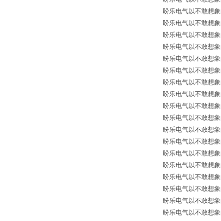
盼乐电气以不敢想象的价
盼乐电气以不敢想象的价
盼乐电气以不敢想象的价格
盼乐电气以不敢想象的价格
盼乐电气以不敢想象的价
盼乐电气以不敢想象的
盼乐电气以不敢想象的价格
盼乐电气以不敢想象的价
盼乐电气以不敢想象的价
盼乐电气以不敢想象的价
盼乐电气以不敢想象的价
盼乐电气以不敢想象的价
盼乐电气以不敢想象的价
盼乐电气以不敢想象的价
盼乐电气以不敢想象的价
盼乐电气以不敢想象的价
盼乐电气以不敢想象的价
盼乐电气以不敢想象的价