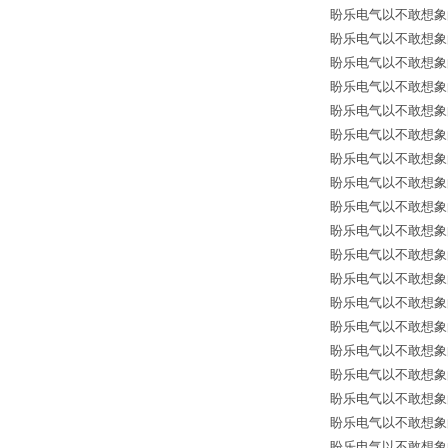
盼乐电气以不敢想象的价
盼乐电气以不敢想象的价
盼乐电气以不敢想象的价
盼乐电气以不敢想象的价
盼乐电气以不敢想象的价格
盼乐电气以不敢想象的
盼乐电气以不敢想象的
盼乐电气以不敢想象的
盼乐电气以不敢想象的价
盼乐电气以不敢想象的价
盼乐电气以不敢想象的价格
盼乐电气以不敢想象的价
盼乐电气以不敢想象的价
盼乐电气以不敢想象的价格
盼乐电气以不敢想象的价
盼乐电气以不敢想象的价
盼乐电气以不敢想象的价
盼乐电气以不敢想象的价格
盼乐电气以不敢想象的价格