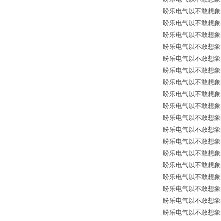
盼乐电气以不敢想象的价
盼乐电气以不敢想象的价
盼乐电气以不敢想象的价
盼乐电气以不敢想象的价
盼乐电气以不敢想象的价
盼乐电气以不敢想象的价
盼乐电气以不敢想象的价
盼乐电气以不敢想象的价
盼乐电气以不敢想象的价
盼乐电气以不敢想象的价
盼乐电气以不敢想象的价
盼乐电气以不敢想象的价
盼乐电气以不敢想象的价
盼乐电气以不敢想象的价
盼乐电气以不敢想象的价
盼乐电气以不敢想象的价
盼乐电气以不敢想象的价
盼乐电气以不敢想象的价