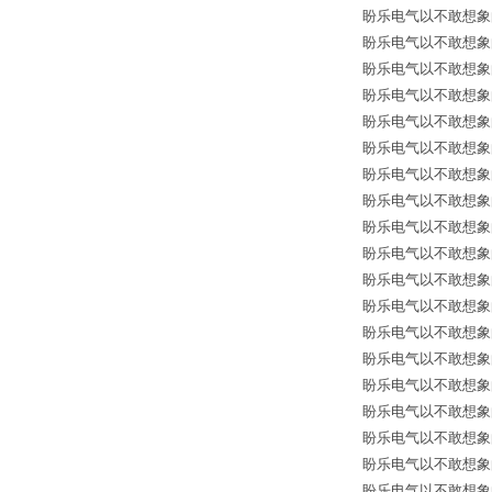
盼乐电气以不敢想象的价
盼乐电气以不敢想象的价
盼乐电气以不敢想象的价
盼乐电气以不敢想象的价
盼乐电气以不敢想象的价
盼乐电气以不敢想象的价
盼乐电气以不敢想象的价
盼乐电气以不敢想象的价
盼乐电气以不敢想象的价
盼乐电气以不敢想象的价
盼乐电气以不敢想象的价
盼乐电气以不敢想象的价
盼乐电气以不敢想象的价
盼乐电气以不敢想象的价
盼乐电气以不敢想象的价
盼乐电气以不敢想象的价
盼乐电气以不敢想象的价
盼乐电气以不敢想象的价
盼乐电气以不敢想象的价