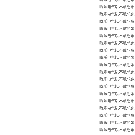
盼乐电气以不敢想象的价格
盼乐电气以不敢想象的价
盼乐电气以不敢想象的价
盼乐电气以不敢想象的价
盼乐电气以不敢想象的价
盼乐电气以不敢想象的价
盼乐电气以不敢想象的价
盼乐电气以不敢想象的
盼乐电气以不敢想象的价格
盼乐电气以不敢想象的价
盼乐电气以不敢想象的价格
盼乐电气以不敢想象的价格
盼乐电气以不敢想象的价
盼乐电气以不敢想象的价
盼乐电气以不敢想象的价
盼乐电气以不敢想象的价格
盼乐电气以不敢想象的价
盼乐电气以不敢想象的价