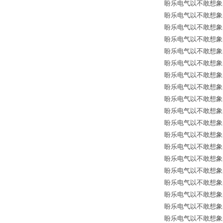
盼乐电气以不敢想象的价
盼乐电气以不敢想象的价
盼乐电气以不敢想象的价
盼乐电气以不敢想象的价格
盼乐电气以不敢想象的价
盼乐电气以不敢想象的价
盼乐电气以不敢想象的
盼乐电气以不敢想象的价
盼乐电气以不敢想象的价格
盼乐电气以不敢想象的价格
盼乐电气以不敢想象的价
盼乐电气以不敢想象的价
盼乐电气以不敢想象的
盼乐电气以不敢想象的
盼乐电气以不敢想象的价
盼乐电气以不敢想象的价
盼乐电气以不敢想象的价格
盼乐电气以不敢想象的价
盼乐电气以不敢想象的价