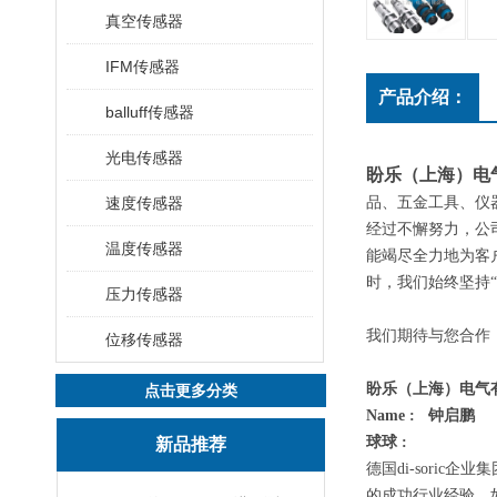
真空传感器
IFM传感器
产品介绍：
balluff传感器
光电传感器
盼乐（上海）电
速度传感器
品、五金工具、仪
经过不懈努力，公
温度传感器
能竭尽全力地为客
时，我们始终坚持
压力传感器
我们期待与您合作
位移传感器
盼乐（上海）电气
点击更多分类
Name : 钟启鹏
球球 :
新品推荐
德国di-sori
的成功行业经验，