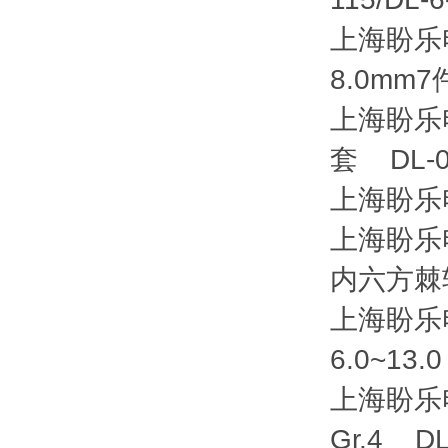
上海盼乐电
8.0mm7
上海盼乐电
套 DL-02
上海盼乐电
上海盼乐电
内六方棘轮
上海盼乐电
6.0~13.
上海盼乐电
Gr.4 DL