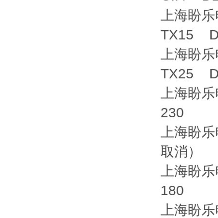
上海盼乐电
TX15 DL
上海盼乐电
TX25 D
上海盼乐电
230
上海盼乐电
取消） D
上海盼乐电
180
上海盼乐电