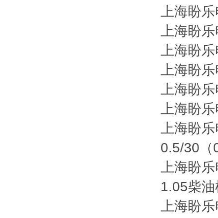
上海盼乐电气
上海盼乐电
上海盼乐电
上海盼乐电
上海盼乐电
上海盼乐电气
上海盼乐电
0.5/30（
上海盼乐电
1.05柴
上海盼乐电