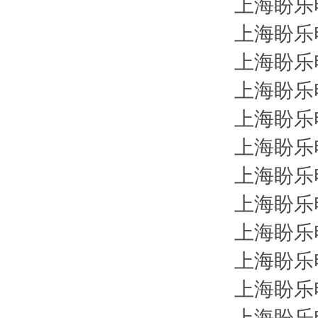
上海盼乐电
上海盼乐电
上海盼乐电气
上海盼乐电气
上海盼乐电气
上海盼乐电
上海盼乐电
上海盼乐电
上海盼乐电
上海盼乐电
上海盼乐电
上海盼乐电