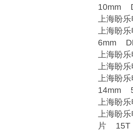
10mm DL
上海盼乐电气
上海盼乐电
6mm DL-
上海盼乐电气
上海盼乐电
上海盼乐电
14mm 
上海盼乐电气
上海盼乐电气
片 15T