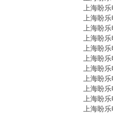
上海盼乐电
上海盼乐电
上海盼乐电
上海盼乐电
上海盼乐电
上海盼乐电
上海盼乐电
上海盼乐电
上海盼乐电
上海盼乐电
上海盼乐电