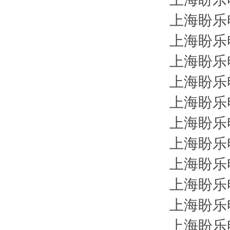
上海盼乐电
上海盼乐电
上海盼乐电
上海盼乐电
上海盼乐电
上海盼乐电气
上海盼乐电气
上海盼乐电气
上海盼乐电气
上海盼乐电气
上海盼乐电气