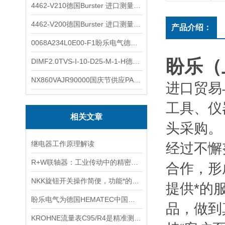
4462-V210德国Burster 进口测量仪 4463-V0000
4462-V200德国Burster 进口测量仪 4462-V210
产品介绍：
0068A234L0E00-F1盼乐电气德国ASCO电磁阀 0068A234L0E00F1
盼乐（
DIMF2.0TVS-I-10-D25-M-1-H德国进口BOPP密度计DIMF2.0TVS-I-10-D25-M
NX860VAJR90000国庆节供应PARKER电机NX860VAJR9000
进口贸易
工具、仪
相关文章
头采购。
继电器工作原理解读
经过不懈
R+W联轴器：工业传动中的精密桥梁
合作，形
NKK旋钮开关操作简便，功能*的电子控制元件
提供*的
盼乐电气为德国HEMATEC中国区特约经销商
品，做到
KROHNE流量表C95/R4是精准测量与可靠性的结合