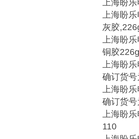
上海盼乐电
上海盼乐电
灰胶,226
上海盼乐电
铜胶226g
上海盼乐电
确订货号为
上海盼乐电
确订货号为
上海盼乐电
110
上海盼乐电