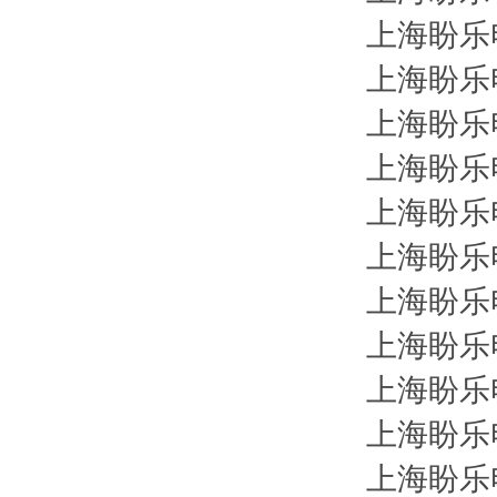
上海盼乐电气
上海盼乐电气
上海盼乐电气
上海盼乐电
上海盼乐电气
上海盼乐电气
上海盼乐电
上海盼乐电
上海盼乐电
上海盼乐电气
上海盼乐电气