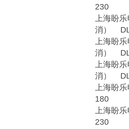
230
上海盼乐电
消） DL
上海盼乐电
消） DL
上海盼乐电
消） DL-
上海盼乐电
180
上海盼乐电
230