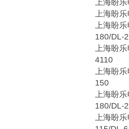
上海盼乐电
上海盼乐电
上海盼乐电
180/DL-
上海盼乐电气
4110
上海盼乐电
150
上海盼乐电
180/DL-
上海盼乐电
115/DL-6