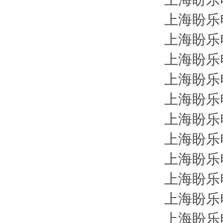
上海盼乐电
上海盼乐电
上海盼乐电
上海盼乐电
上海盼乐电
上海盼乐电
上海盼乐电
上海盼乐电
上海盼乐电
上海盼乐电
上海盼乐电