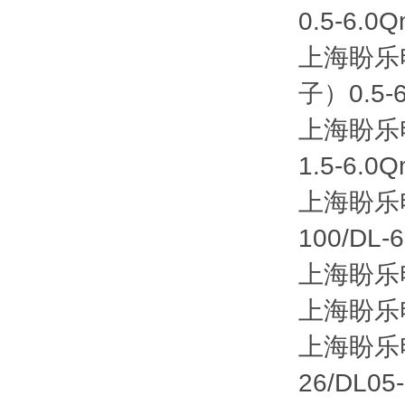
0.5-6.0
上海盼乐电
子）0.5-
上海盼乐电
1.5-6.0
上海盼乐电
100/DL-6
上海盼乐电
上海盼乐电
上海盼乐电
26/DL05