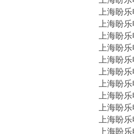
上海盼乐电
上海盼乐电
上海盼乐电
上海盼乐电
上海盼乐电
上海盼乐电
上海盼乐电
上海盼乐电
上海盼乐电
上海盼乐电
上海盼乐电