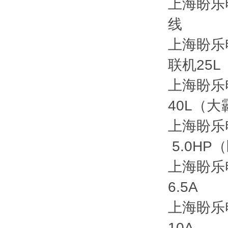
上海盼乐电气
线
上海盼乐电
联机25
上海盼乐电
40L（大
上海盼乐电气
5.0H
上海盼乐电气
6.5A
上海盼乐电气
10A