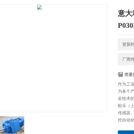
意大
P030
更新时间
厂商
简要
作为工
为各个产
全技术
盼乐（
传感器
控自动化
大利HYD