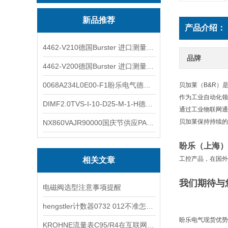
新品推荐
产品介绍：
4462-V210德国Burster 进口测量仪 4463-V0000
品牌
4462-V200德国Burster 进口测量仪 4462-V210
0068A234L0E00-F1盼乐电气德国ASCO电磁阀 0068A234L0E00F1
贝加莱（B&R）
作为工业自动化领
DIMF2.0TVS-I-10-D25-M-1-H德国进口BOPP密度计DIMF2.0TVS-I-10-D25-M
通过工业物联网通信标
贝加莱保持持续的
NX860VAJR90000国庆节供应PARKER电机NX860VAJR9000
盼乐（上海）
工控产品，在国外
相关文章
我们期待与
电磁阀选型注意事项提醒
hengstler计数器0732 012不准怎么办？
盼乐电气现货优势
KROHNE流量表C95/R4在互联网经济中的核心作用