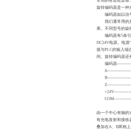
常用的有齿轮齿条
旋转编码器是一种
编码器如以信号
我们通常用的是增
果。不同型号的旋
编码器有5条引线
DC24V电源。电
接与PLC的输入
间。旋转编码器还
编码器----------
A---------------
B---------------
Z----------------
+24V-----------
COM------------- 
由一个中心有轴的
有光电发射和接收器
叠加在A、B两相