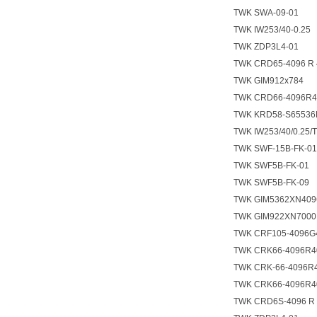
TWK SWA-09-01
TWK IW253/40-0.25
TWK ZDP3L4-01
TWK CRD65-4096 R 
TWK GIM912x784
TWK CRD66-4096R4
TWK KRD58-S65536
TWK IW253/40/0.25/
TWK SWF-15B-FK-01
TWK SWF5B-FK-01
TWK SWF5B-FK-09
TWK GIM5362XN409
TWK GIM922XN7000
TWK CRF105-4096G
TWK CRK66-4096R
TWK CRK-66-4096R
TWK CRK66-4096R
TWK CRD6S-4096 R 