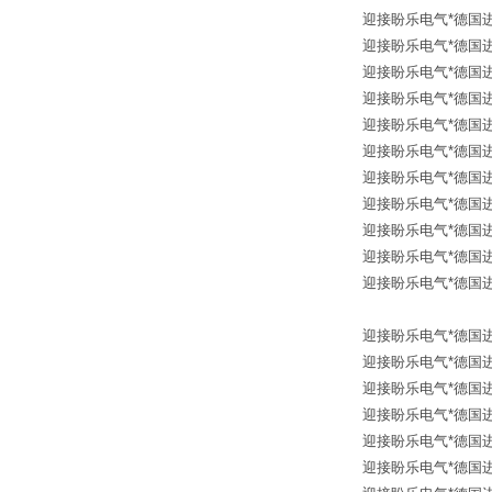
迎接盼乐电气*德国进口 T
迎接盼乐电气*德国进口 TW
迎接盼乐电气*德国进口 T
迎接盼乐电气*德国进口 
迎接盼乐电气*德国进口 TW
迎接盼乐电气*德国进口 T
迎接盼乐电气*德国进口 T
迎接盼乐电气*德国进口 T
迎接盼乐电气*德国进口 T
迎接盼乐电气*德国进口 T
迎接盼乐电气*德国进口 T
迎接盼乐电气*德国进口 C
迎接盼乐电气*德国进口 
迎接盼乐电气*德国进口 F
迎接盼乐电气*德国进口 
迎接盼乐电气*德国进口 
迎接盼乐电气*德国进口 