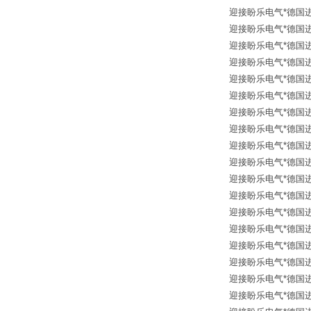
迎接盼乐电气*德国进口 S
迎接盼乐电气*德国进口 BO
迎接盼乐电气*德国进口 
迎接盼乐电气*德国进口 H
迎接盼乐电气*德国进口 SO
迎接盼乐电气*德国进口 
迎接盼乐电气*德国进口 H
迎接盼乐电气*德国进口 
迎接盼乐电气*德国进口 R
迎接盼乐电气*德国进口 
迎接盼乐电气*德国进口
迎接盼乐电气*德国进口 
迎接盼乐电气*德国进口 
迎接盼乐电气*德国进口 
迎接盼乐电气*德国进口 C
迎接盼乐电气*德国进口 E
迎接盼乐电气*德国进口 H
迎接盼乐电气*德国进口 TR