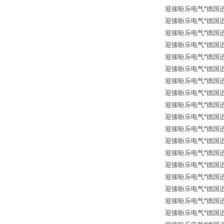
迎接盼乐电气*德国进口 T
迎接盼乐电气*德国进口 T
迎接盼乐电气*德国进口 
迎接盼乐电气*德国进口 TW
迎接盼乐电气*德国进口
迎接盼乐电气*德国进口 T
迎接盼乐电气*德国进口 TW
迎接盼乐电气*德国进口 T
迎接盼乐电气*德国进口 T
迎接盼乐电气*德国进口 T
迎接盼乐电气*德国进口 T
迎接盼乐电气*德国进口 T
迎接盼乐电气*德国进口
迎接盼乐电气*德国进口 T
迎接盼乐电气*德国进口 
迎接盼乐电气*德国进口 T
迎接盼乐电气*德国进口 T
迎接盼乐电气*德国进口 T