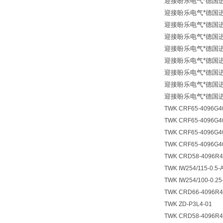
迎接盼乐电气*德国进口 T
迎接盼乐电气*德国进口 I
迎接盼乐电气*德国进口 KUM
迎接盼乐电气*德国进口 
迎接盼乐电气*德国进口 
迎接盼乐电气*德国进口 N
迎接盼乐电气*德国进口 HY
迎接盼乐电气*德国进口 
迎接盼乐电气*德国进口 
TWK CRF65-4096G4
TWK CRF65-4096G4
TWK CRF65-4096G4
TWK CRF65-4096G4
TWK CRD58-4096R4
TWK IW254/115-0.5-
TWK IW254/100-0.25
TWK CRD66-4096R4
TWK ZD-P3L4-01
TWK CRD58-4096R4