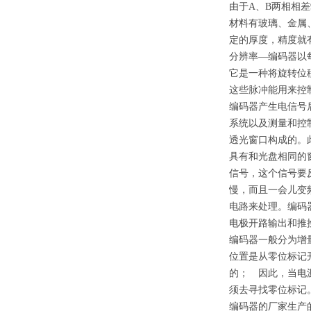
由于A、B两相相
材料有玻璃、金属
定的厚度，精度就
分辨率—编码器以每
它是一种将旋转位
这些脉冲能用来控
编码器产生电信号
系统以及测量和控
透光窗口构成的。
具有和光盘相同的
信号，这个信号要
慢，而且一会儿变
电路来处理。编码
电极开路输出和推
编码器一般分为增
位置是从零位标记
的； 因此，当电
须去寻找零位标记
编码器的厂家生产