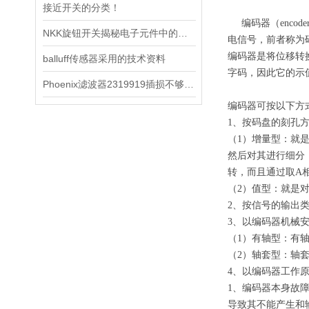
接近开关的分类！
编码器
（encode
NKK旋钮开关揭秘电子元件中的万金油
电信号，前者称为
编码器是将位移转
balluff传感器采用的技术资料
字码，因此它的示
Phoenix滤波器2319919插损不够？怎么办？
编码器可按以下方
1、按码盘的刻孔
（1）增量型：就
然后对其进行细分
转，而且通过取A
（2）值型：就是
2、按信号的输出
3、以编码器机械
（1）有轴型：有
（2）轴套型：轴
4、以编码器工作
1、编码器本身故
导致其不能产生和