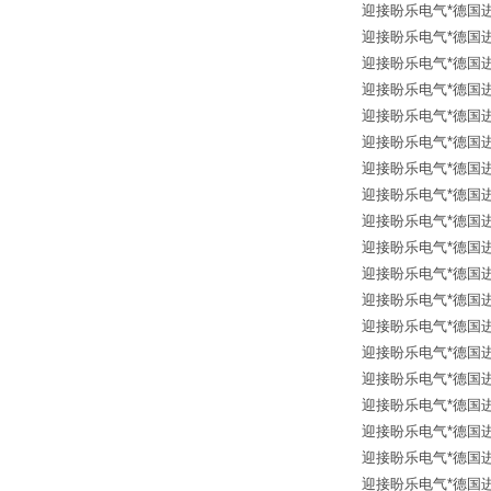
迎接盼乐电气*德国进口 T
迎接盼乐电气*德国进口 T
迎接盼乐电气*德国进口 T
迎接盼乐电气*德国进口 T
迎接盼乐电气*德国进口 
迎接盼乐电气*德国进口 T
迎接盼乐电气*德国进口 T
迎接盼乐电气*德国进口 T
迎接盼乐电气*德国进口 
迎接盼乐电气*德国进口 TW
迎接盼乐电气*德国进口 T
迎接盼乐电气*德国进口 TWK
迎接盼乐电气*德国进口 
迎接盼乐电气*德国进口 TW
迎接盼乐电气*德国进口 TW
迎接盼乐电气*德国进口 T
迎接盼乐电气*德国进口 T
迎接盼乐电气*德国进口 T
迎接盼乐电气*德国进口 