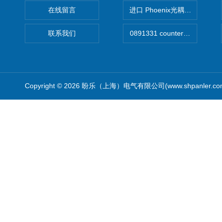
在线留言
进口 Phoenix光耦开关
联系我们
Copyright © 2026 盼乐（上海）电气有限公司(www.shpanler.