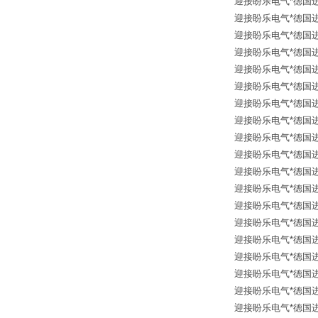
迎接盼乐电气*德国进口 T
迎接盼乐电气*德国进口 T
迎接盼乐电气*德国进口 T
迎接盼乐电气*德国进口 T
迎接盼乐电气*德国进口 T
迎接盼乐电气*德国进口 
迎接盼乐电气*德国进口 T
迎接盼乐电气*德国进口 T
迎接盼乐电气*德国进口 T
迎接盼乐电气*德国进口 T
迎接盼乐电气*德国进口 
迎接盼乐电气*德国进口 T
迎接盼乐电气*德国进口 T
迎接盼乐电气*德国进口 T
迎接盼乐电气*德国进口 
迎接盼乐电气*德国进口 T
迎接盼乐电气*德国进口 
迎接盼乐电气*德国进口 T
迎接盼乐电气*德国进口 